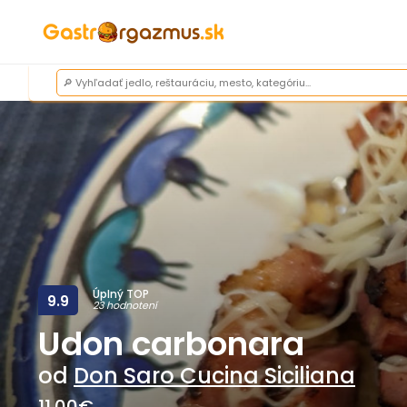
Úplný TOP
9.9
23 hodnotení
Udon carbonara
od
Don Saro Cucina Siciliana