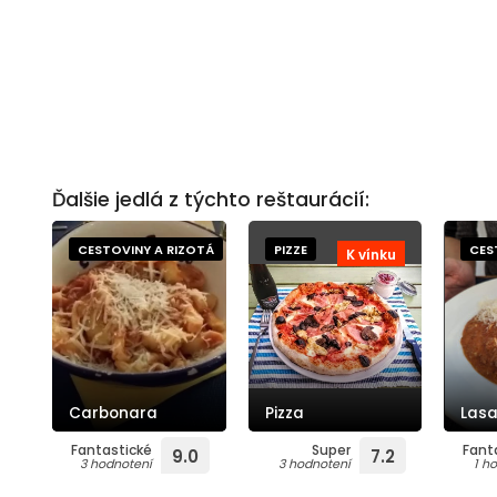
Ďalšie jedlá z týchto reštaurácií:
CESTOVINY A RIZOTÁ
PIZZE
CES
K vínku
Carbonara
Pizza
Las
Fantastické
Super
Fant
9.0
7.2
3 hodnotení
3 hodnotení
1 h