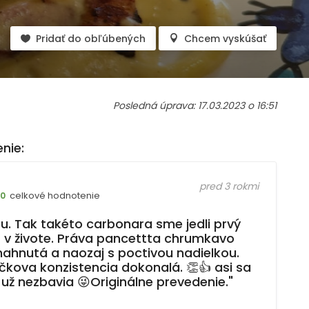
Pridať do obľúbených
Chcem vyskúšať
Posledná úprava: 17.03.2023 o 16:51
nie:
pred 3 rokmi
celkové hodnotenie
10
u. Tak takéto carbonara sme jedli prvý
t v živote. Práva pancettta chrumkavo
ahnutá a naozaj s poctivou nadielkou.
íčkova konzistencia dokonalá. 👏👍 asi sa
 už nezbavia 😜Originálne prevedenie."