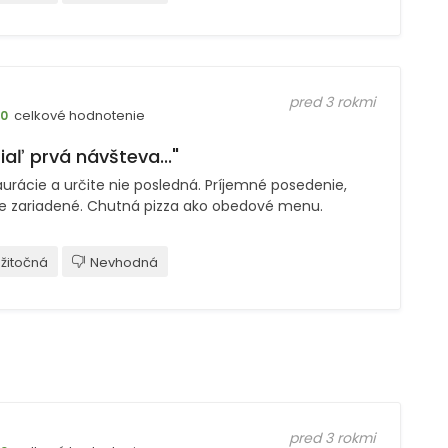
pred 3 rokmi
celkové hodnotenie
10
iaľ prvá návšteva..."
urácie a určite nie posledná. Príjemné posedenie,
e zariadené. Chutná pizza ako obedové menu.
žitočná
Nevhodná
pred 3 rokmi