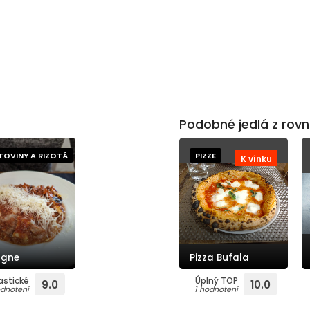
Podobné jedlá z rovn
TOVINY A RIZOTÁ
PIZZE
K vínku
agne
Pizza Bufala
astické
Úplný TOP
9.0
10.0
odnotení
1 hodnotení