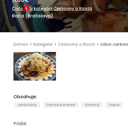
11.00
€
Číslo
v kategórii Cestoviny a Rizotá
1.
Rača (Bratislava)
Domov
Kategórie
Cestoviny a Rizotá
Udon carbon
Obsahuje:
cestoviny
čierne korenie
slanina
vajce
Pridal: