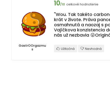
10
celkové hodnotenie
/10
"Wou. Tak takéto carbona
krát v živote. Práva pan
osmahnutá a naozaj s po
Vajíčkova konzistencia do
nás už nezbavia 😜Origin
GastrOOrgazmu
Užitočná
Nevhodná
s