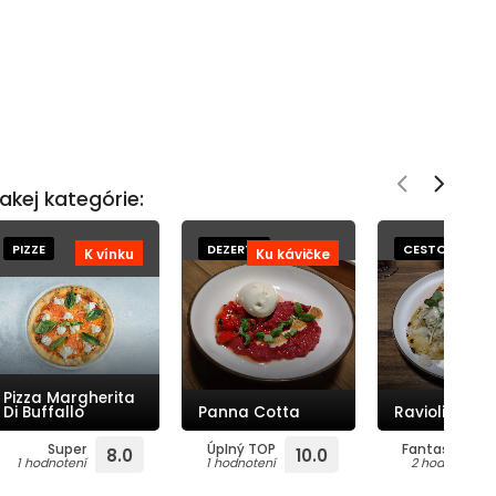
akej kategórie:
PIZZE
DEZERTY
CESTOVINY
K vínku
Ku kávičke
K 
Pizza Margherita
Di Buffallo
Panna Cotta
Ravioli Spina
Super
Úplný TOP
Fantastické
8.0
10.0
1 hodnotení
1 hodnotení
2 hodnotení