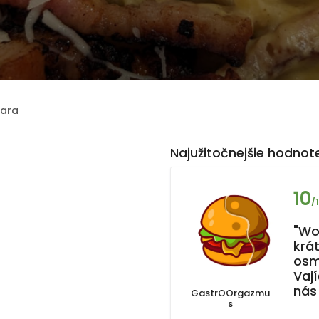
ara
Najužitočnejšie hodnote
10
/
"Wo
krá
osm
Vaj
nás
GastrOOrgazmu
s