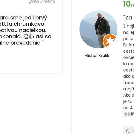
pred 3 rokmi
10
/
ra sme jedli prvý
"Za 
cettta chrumkavo
Z naj
ctivou nadielkou.
najl
konalá. 👏👍 asi sa
posed
álne prevedenie."
lístk
cesto
Michal Kralik
ovčie
la r
cest
ako s
trecc
majú
Ako 
je tu
od 4 
týžd
U