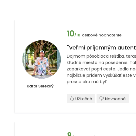
10
celkové hodnotenie
/10
"Veľmi príjemným autenti
Dojmom pôsobiaca reštika, teraska
kľudné miesto na posedenie. Ta
zaparkovať popri ceste. Jedlo na
najbližšie prídem vyskúšať ešte 
presne ako má byť.
Karol Selecký
Užitočná
Nevhodná
8