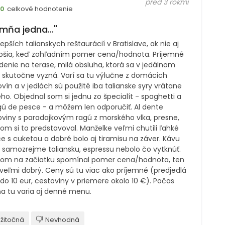
pred 3 rokmi
celkové hodnotenie
10
mňa jedna..."
lepších talianskych reštaurácií v Bratislave, ak nie aj
epšia, keď zohľadním pomer cena/hodnota. Príjemné
enie na terase, milá obsluha, ktorá sa v jedálnom
u skutočne vyzná. Varí sa tu výlučne z domácich
vín a v jedlách sú použité iba talianske syry vrátane
ho. Objednal som si jednu zo špecialít - spaghetti a
agú de pesce - a môžem len odporučiť. Al dente
oviny s paradajkovým ragú z morského vlka, presne,
om si to predstavoval. Manželke veľmi chutili ľahké
e s cuketou a dobré bolo aj tiramisu na záver. Kávu
 samozrejme taliansku, espressu nebolo čo vytknúť.
som na začiatku spomínal pomer cena/hodnota, ten
 veľmi dobrý. Ceny sú tu viac ako príjemné (predjedlá
do 10 eur, cestoviny v priemere okolo 10 €). Počas
ňa tu varia aj denné menu.
žitočná
Nevhodná