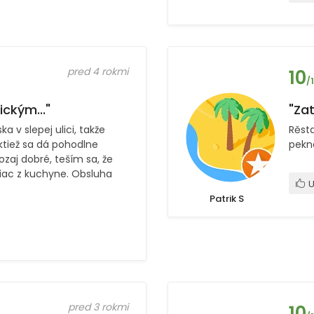
pred 4 rokmi
10
/
ckým..."
"Zat
 v slepej ulici, takže
Rěsta
ktiež sa dá pohodlne
pekn
ozaj dobré, teším sa, že
viac z kuchyne. Obsluha
U
Patrik S
pred 3 rokmi
10