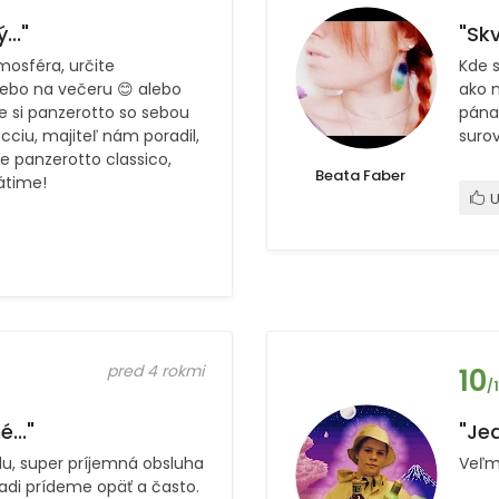
..."
"Skv
mosféra, určite
Kde s
ebo na večeru 😊 alebo
ako m
e si panzerotto so sebou
pána 
cciu, majiteľ nám poradil,
surov
te panzerotto classico,
Beata Faber
rátime!
U
pred 4 rokmi
10
/
..."
"Jed
du, super príjemná obsluha
Veľm
Radi prídeme opäť a často.