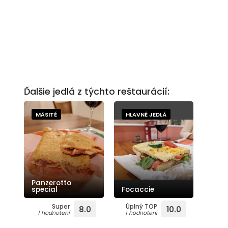
Ďalšie jedlá z týchto reštaurácií:
MÄSITÉ
HLAVNÉ JEDLÁ
Panzerotto
special
Focaccie
Super
Úplný TOP
8.0
10.0
1 hodnotení
1 hodnotení