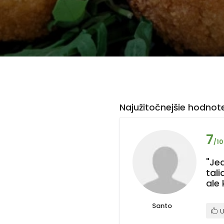
Najužitočnejšie hodnote
7
/10
"Je
tal
ale 
Santo
U