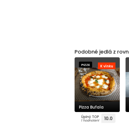
Podobné jedlá z rovn
PIZZE
K vínku
Pizza Bufala
Úplný TOP
10.0
1 hodnotení