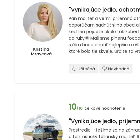
"Vynikajúce jedlo, ochotný
Pán majiteľ a veľmi príjemná at
odporúčam sadnúť si na obed al
keď len pôjdete okolo tak zobert
do ruky🤩 Mali sme plnenu focca
s čím bude chutiť najlepšie a eš
Kristína
ktoré bolo tie skvelé. Určite sa v
Mravcová
Užitočná
Nevhodná
10
celkové hodnotenie
/10
"Vynikajúce jedlo, príjemné
Prostredie - tešíme sa na záhra
a fantastický taliansky majiteľ. 