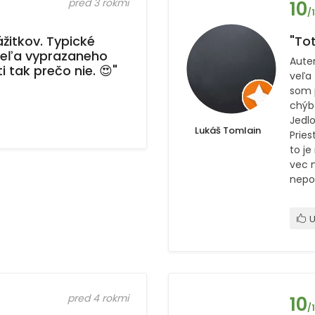
pred 3 rokmi
10
/
žitkov. Typické
"Tot
 veľa vyprazaneho
Auten
i tak prečo nie. 😍"
veľa
som 
chýba
Jedlo
Lukáš Tomlain
Pries
to je
vec m
nepoz
U
pred 4 rokmi
10
/