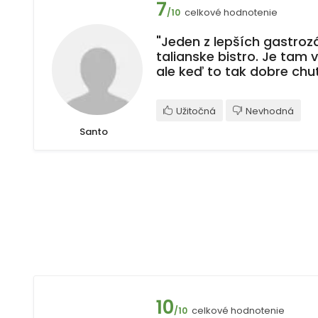
7
celkové hodnotenie
/10
"Jeden z lepších gastrozá
talianske bistro. Je tam
ale keď to tak dobre chut
Užitočná
Nevhodná
Santo
10
celkové hodnotenie
/10