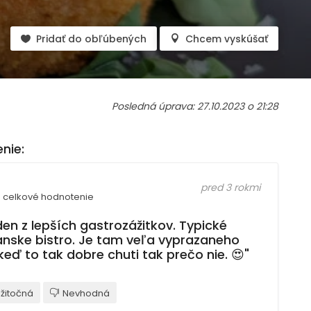
Pridať do obľúbených
Chcem vyskúšať
Posledná úprava: 27.10.2023 o 21:28
nie:
pred 3 rokmi
celkové hodnotenie
den z lepších gastrozážitkov. Typické
ianske bistro. Je tam veľa vyprazaneho
keď to tak dobre chuti tak prečo nie. 😍"
žitočná
Nevhodná