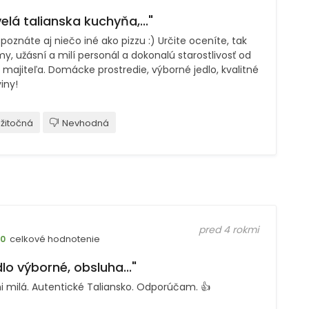
elá talianska kuchyňa,..."
poznáte aj niečo iné ako pizzu :) Určite oceníte, tak
y, užásní a milí personál a dokonalú starostlivosť od
majiteľa. Domácke prostredie, výborné jedlo, kvalitné
iny!
žitočná
Nevhodná
pred 4 rokmi
celkové hodnotenie
10
lo výborné, obsluha..."
i milá. Autentické Taliansko. Odporúčam. 👍