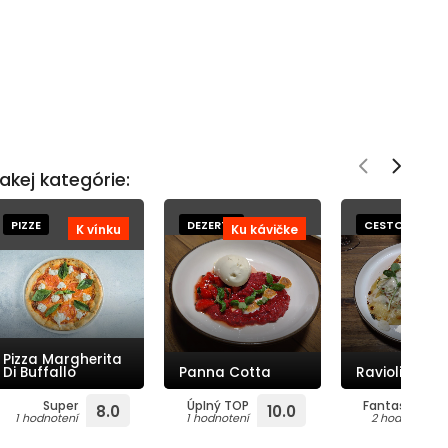
akej kategórie:
PIZZE
DEZERTY
CESTOVINY
K vínku
Ku kávičke
K 
Pizza Margherita
Di Buffallo
Panna Cotta
Ravioli Spina
Super
Úplný TOP
Fantastické
8.0
10.0
1 hodnotení
1 hodnotení
2 hodnotení