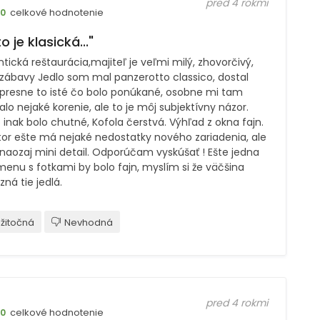
pred 4 rokmi
celkové hodnotenie
10
o je klasická..."
tická reštaurácia,majiteľ je veľmi milý, zhovorčivý,
 zábavy Jedlo som mal panzerotto classico, dostal
presne to isté čo bolo ponúkané, osobne mi tam
lo nejaké korenie, ale to je môj subjektívny názor.
 inak bolo chutné, Kofola čerstvá. Výhľad z okna fajn.
tor ešte má nejaké nedostatky nového zariadenia, ale
 naozaj mini detail. Odporúčam vyskúšať ! Ešte jedna
enu s fotkami by bolo fajn, myslím si že väčšina
ná tie jedlá.
žitočná
Nevhodná
pred 4 rokmi
celkové hodnotenie
10