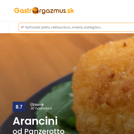
Úžasné
8.7
30 hodnotení
Arancini
od
Panzerotto