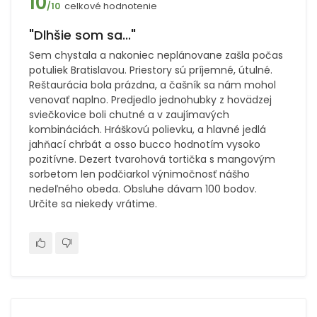
10
celkové hodnotenie
/10
"Dlhšie som sa..."
Sem chystala a nakoniec neplánovane zašla počas
potuliek Bratislavou. Priestory sú príjemné, útulné.
Reštaurácia bola prázdna, a čašník sa nám mohol
venovať naplno. Predjedlo jednohubky z hovädzej
sviečkovice boli chutné a v zaujímavých
kombináciách. Hráškovú polievku, a hlavné jedlá
jahňací chrbát a osso bucco hodnotím vysoko
pozitívne. Dezert tvarohová tortička s mangovým
sorbetom len podčiarkol výnimočnosť nášho
nedeľného obeda. Obsluhe dávam 100 bodov.
Určite sa niekedy vrátime.