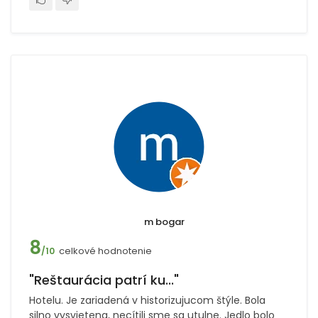
m bogar
8
celkové hodnotenie
/10
"Reštaurácia patrí ku..."
Hotelu. Je zariadená v historizujucom štýle. Bola
silno vysvietena, necítili sme sa utulne. Jedlo bolo