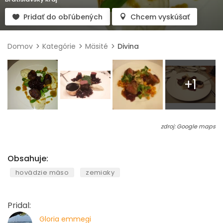
Pridať do obľúbených
Chcem vyskúšať
Domov
Kategórie
Mäsité
Divina
+1
zdroj: Google maps
Obsahuje:
hovädzie mäso
zemiaky
Pridal:
Gloria emmegi