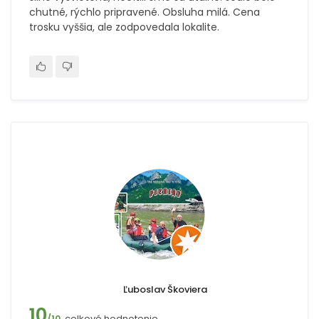
chutné, rýchlo pripravené. Obsluha milá. Cena
trosku vyššia, ale zodpovedala lokalite.
Ľuboslav Škoviera
10
celkové hodnotenie
/10