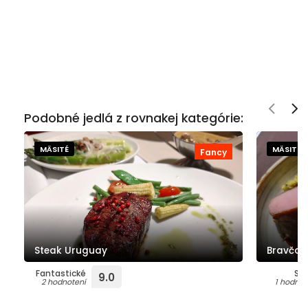
Podobné jedlá z rovnakej kategórie:
MÄSITÉ
MÄSITÉ
Fancy
Steak Uruguay
Bravčov
Fantastické
Su
9.0
2 hodnotení
1 hodnot