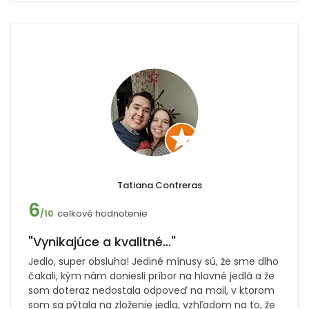
Tatiana Contreras
6
celkové hodnotenie
/10
"Vynikajúce a kvalitné..."
Jedlo, super obsluha! Jediné mínusy sú, že sme dlho
čakali, kým nám doniesli príbor na hlavné jedlá a že
som doteraz nedostala odpoveď na mail, v ktorom
som sa pýtala na zloženie jedla, vzhľadom na to, že