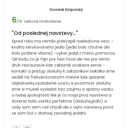
Dominik Kiripolský
6
celkové hodnotenie
/10
"Od poslednej navstevy..."
Spred roka ma nemilo prekvapili nasledovne veci: -
kvalita servirovaneho jedla (jedlo bolo chutne ale
bolo podane vlazne) -vyber jedal z menu pomocou
QR kodu co je fajn pre fast food ale nie pre tento
druh restauracie kde zakaznik ocakava servis -
kontakt a pristup obsluhy k zakaznikovi nakolko sme
sedeli na frekventovanom mieste kde spisanie
objednavky,vyziadanie ucetu a pozornost obsluhy
sme si museli vyziadat bez zaujmu o spatnu vazbu
o nasej spokojnosti Nie je to moja prva navsteva a
doteraz bolo vsetko perfektne (obsluha,jedlo) a
vzdy som sem rad chodil ale z tejto navstevy pocit
ze som bol v drahsej zavodnej jedalni.