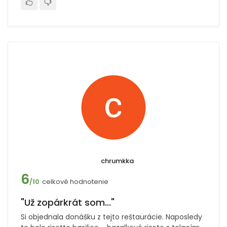
chrumkka
6
celkové hodnotenie
/10
"Už zopárkrát som..."
Si objednala donášku z tejto reštaurácie. Naposledy