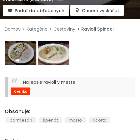
Pridať do obľúbených
Chcem vyskúšať
Domov
Kategórie
Cestoviny
Ravioli Spinaci
Najlepšie ravioli v meste
K vínku
Obsahuje:
parmezán
špenát
maslo
ricotta