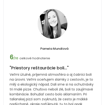
Pamela Mundlová
6
celkové hodnotenie
/10
"Priestory reštaurácie boli..."
Veľmi útulné, príjemná atmosféra a aj čašníci boli
na úrovni. Veľmi oceňujem slamky z cestovín, je to
milý a ekologický nápad. Dali sme si na ochutnávky
tri malé pizze. Chuťovo neboli zlé, boli to zaujímavé
kombinácie. Bohužiaľ cesto bolo sklamaním. Pri
talianskej pizzi som zvyknutá, že cesto je mäkké
nadýchané, okraje nafúknuté, tu to bol opak.