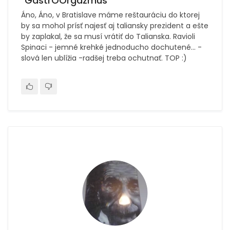
"GastrOOrgazmus"
Áno, Áno, v Bratislave máme reštauráciu do ktorej
by sa mohol prísť najesť aj taliansky prezident a ešte
by zaplakal, že sa musí vrátiť do Talianska. Ravioli
Spinaci - jemné krehké jednoducho dochutené... -
slová len ublížia -radšej treba ochutnať. TOP :)