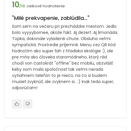
10
celkové hodnotenie
/10
"Milé prekvapenie, zablúdila..."
Som sem na večeru pri prechádzke mestom. Jedlo
bolo vyyyybornee, akože fakt. Aj dezert. Aj limonáda.
Topka, dokonale vyladené chute. Obsluha veľmi
sympatická. Prostredie príjemné. Menu cez QR kód
hodnotím ako super ťah z hľadiska ekológie :), ale
pre mňa ako človeka staromódneho, ktorý rád
chodí von častokrát "offline" bez mobilu, obzvlášť
keby som mala spoločnosť tak veľmi nerada
vytiahnem telefón to je niečo, na čo si budem
musieť zvyknúť, ale zvyknem si.. :) inak teda super,
odporúčam!