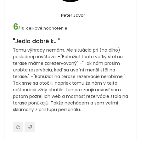
Peter Javor
6
celkové hodnotenie
/10
"Jedlo dobré k..."
Tomu výhrady nemám. Ale situácia pri (na dlho)
poslednej návšteve: -"Bohužiaľ tento veľký stôl na
terase máme zarezervovaný" -"Tak nám prosím
urobte rezerváciu, keď sa uvoľní menší stôl na
terase." -"Bohužiaľ na terase rezervácie nerobíme."
Tak sme sa otočili, napriek tomu že nám v tejto
reštaurácii vždy chutilo. Len pre zaujímavosť som
potom pozrel ich web a možnosť rezervácie stola na
terase ponúkajú. Takže nechápem a som veľmi
sklamaný z prístupu personálu.