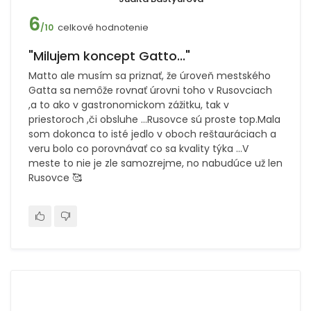
6
celkové hodnotenie
/10
"Milujem koncept Gatto..."
Matto ale musím sa priznať, že úroveň mestského
Gatta sa nemôže rovnať úrovni toho v Rusovciach
,a to ako v gastronomickom zážitku, tak v
priestoroch ,či obsluhe ...Rusovce sú proste top.Mala
som dokonca to isté jedlo v oboch reštauráciach a
veru bolo co porovnávať co sa kvality týka ...V
meste to nie je zle samozrejme, no nabudúce už len
Rusovce 🥰