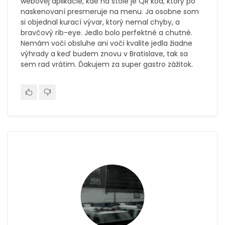
webovej aplikácie, kde na stole je QR kód, ktorý po
naskenovaní presmeruje na menu. Ja osobne som
si objednal kurací vývar, ktorý nemal chyby, a
bravčový rib-eye. Jedlo bolo perfektné a chutné.
Nemám voči obsluhe ani voči kvalite jedla žiadne
výhrady a keď budem znovu v Bratislave, tak sa
sem rad vrátim. Ďakujem za super gastro zážitok.