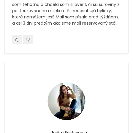
som tehotná a chcela som si overiť, či sú suroviny z
pasterizovaného mlieka a či neobsahujú bylinky,
ktoré nemôžem jesť. Mail som písala pred týždňom,
a asi 3 dni predtým ako sme mali rezervovaný stôl.
Judita Bastyurova