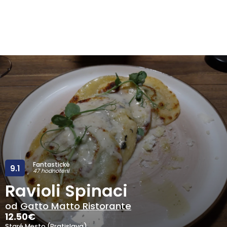
Fantastické
9.1
47 hodnotení
Ravioli Spinaci
od
Gatto Matto Ristorante
12.50
€
Staré Mesto (Bratislava)