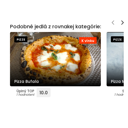
Podobné jedlá z rovnakej kategórie:
PIZZE
PIZZE
K vínku
Pizza Bufala
Pizza Ma
Úplný TOP
Su
10.0
1 hodnotení
1 hodnot