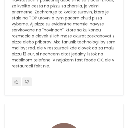
navstevach v poslednej dobe sme sa viaceri zhodli,
ze kvalita cesta na pizzu sa zhorsila, je velmi
priemerne. Zachranuje to kvalita surovin, ktora je
stale na TOP urovni a tym padom chuti pizza
vyborne. Aj pizze su evidentne mensie, navyse
servirovane na "novinach", ktore sa ku koncu
rozmocia a clovek si ich moze akurat zoskrabovat z
pizze alebo priborov. Ako fanusik technologii by som
mal byt rad, ale v restauracii kde clovek da za malu
pizzu 12 eur, si nechcem citat jedalny listok na
mobilnom telefone. V nejakom fast foode OK, ale v
restauracii fakt nie.