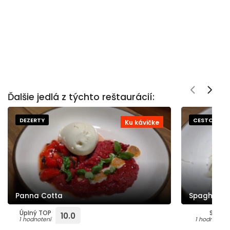
Ďalšie jedlá z týchto reštaurácií:
DEZERTY
CESTOVINY
Ku kávičke
Panna Cotta
Spaghetti 
Úplný TOP
Super
10.0
1 hodnotení
1 hodnotení