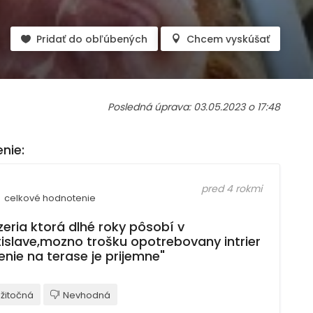
Pridať do obľúbených
Chcem vyskúšať
Posledná úprava: 03.05.2023 o 17:48
nie:
pred 4 rokmi
celkové hodnotenie
zeria ktorá dlhé roky pôsobí v
tislave,mozno trošku opotrebovany intrier
enie na terase je prijemne"
žitočná
Nevhodná