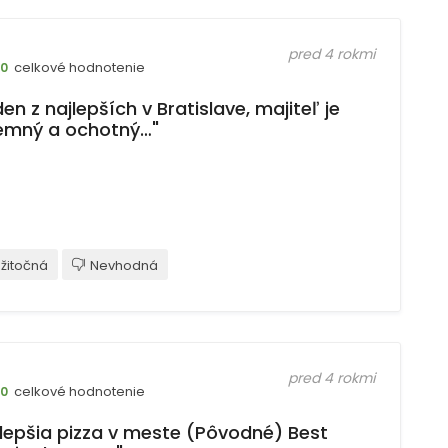
pred 4 rokmi
celkové hodnotenie
10
en z najlepších v Bratislave, majiteľ je
jemný a ochotný…"
žitočná
Nevhodná
pred 4 rokmi
celkové hodnotenie
10
jlepšia pizza v meste (Pôvodné) Best