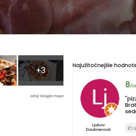
Najužitočnejšie hodnote
+3
8
/10
zdroj: Google maps
"piz
Bra
sed
Ljubov
U
Daubnerová