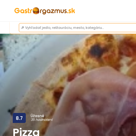
Úžasné
8.7
35 hodnotení
Pizza