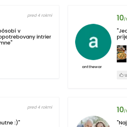
pred 4 rokmi
10
/
 pôsobí v
"Jed
opotrebovany intrier
prí
emne"
antthewar
U
pred 4 rokmi
10
/
hutne :)"
"Na