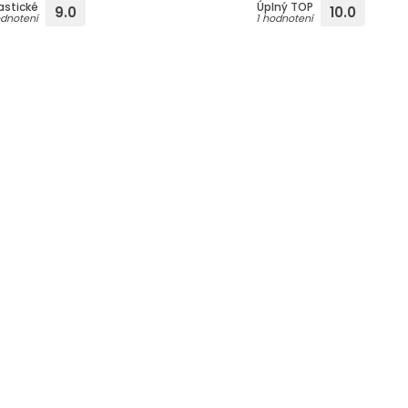
astické
Úplný TOP
9.0
10.0
odnotení
1 hodnotení