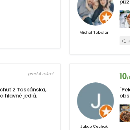
pizz
Michal Tobolar
U
pred 4 rokmi
10
/
chuť z Toskánska,
"Pe
a hlavné jedlá.
obs
Jakub Cechak