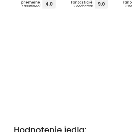
priemerné
Fantastické
Fant
4.0
9.0
1 hodnotení
1 hodnotení
3 h
Hodnotenie jedla: