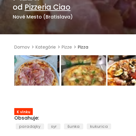
od
Pizzeria Ciao
Nové Mesto (Bratislava)
Domov
Kategórie
Pizze
Pizza
K vínku
Obsahuje:
paradajky
syr
šunka
kukurica