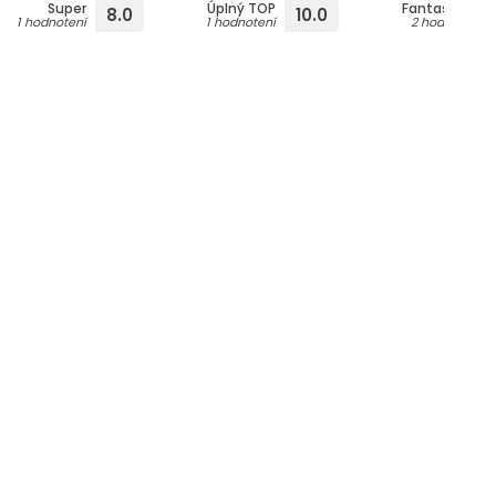
Super
Úplný TOP
Fantastické
8.0
10.0
1 hodnotení
1 hodnotení
2 hodnotení