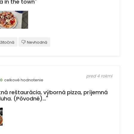
a in the town"
žitočná
Nevhodná
pred 4 rokmi
celkové hodnotenie
10
kná reštaurácia, výborná pizza, príjemná
luha. (Pôvodné)…"