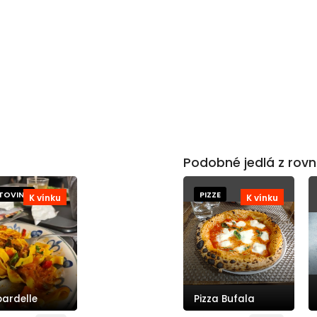
Podobné jedlá z rovn
TOVINY
PIZZE
K vínku
K vínku
ardelle
Pizza Bufala