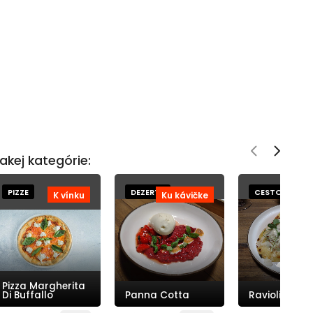
akej kategórie:
PIZZE
DEZERTY
CESTOVINY
K vínku
Ku kávičke
K 
Pizza Margherita
Di Buffallo
Panna Cotta
Ravioli Spina