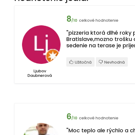
8
celkové hodnotenie
/10
"pizzeria ktorá dlhé roky
Bratislave,mozno trošku 
sedenie na terase je prij
Užitočná
Nevhodná
Ljubov
Daubnerová
6
celkové hodnotenie
/10
"Moc teplo ale rýchlo a c