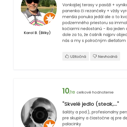
Vonkajšej terasy v pasáži + vynik
panenka či rezančeky + vždy vyr
menšia ponuka jedál ale o to kval
podzemného priestoru sa immob
kočiarmi nedostanú - iba jeden 
Karol B. (Bilky)
dole za to, že čašník najprv obje
nás a my s polročným dieťaťom 
Užitočná
Nevhodná
10
celkové hodnotenie
/10
"Skvelé jedlo (steak,..."
šaláty a pod.), profesionalny pe
pre skupiny a čiastočne aj pre de
palacinky