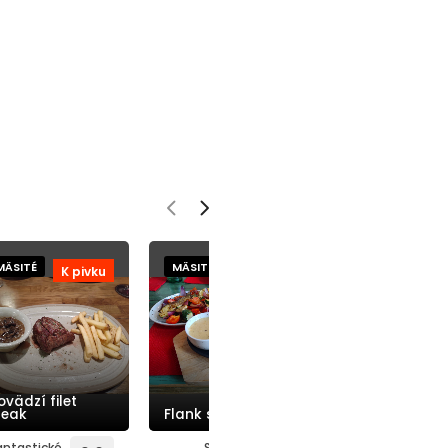
MÄSITÉ
MÄSITÉ
MÄSITÉ
K pivku
Pomer
cena=kvalita
ovädzí filet
Šafránové rizo
teak
Flank steak
s flank steak
antastické
Super
Fantastické