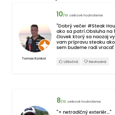
10
celkové hodnotenie
/10
"Dobrý večer #Steak Hous
ako sa patrí.Obsluha na 
človek ktorý sa naozaj v
vam prípravu steaku ako 
sem budeme radi vracať ✌
Tomas Konkol
Užitočná
Nevhodná
8
celkové hodnotenie
/10
"+ netradičný exteriér..."