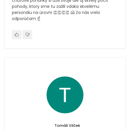
chutové poháriky si uzili svoje ale aj skvelý pocit
pohody, ktory sme tu zažili vdaka skvelému
personálu na úrovni 👏👏👏👏 🤗 Za nás vrelo
odporúčam ☝️
Tomáš Vilček