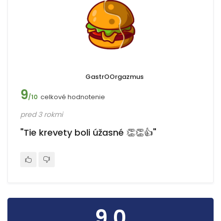
GastrOOrgazmus
9
celkové hodnotenie
/10
pred 3 rokmi
"Tie krevety boli úžasné 👏👏👍"
9.0