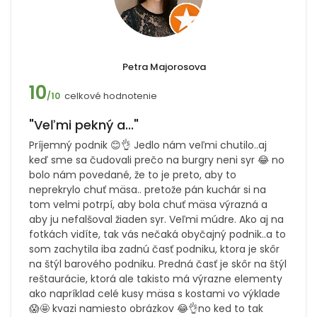
Petra Majorosova
10
celkové hodnotenie
/10
"Veľmi pekný a..."
Príjemný podnik 😊👌 Jedlo nám veľmi chutilo..aj
keď sme sa čudovali prečo na burgry neni syr 😂 no
bolo nám povedané, že to je preto, aby to
neprekrylo chuť mäsa.. pretože pán kuchár si na
tom velmi potrpí, aby bola chuť mäsa výrazná a
aby ju nefalšoval žiaden syr. Veľmi múdre. Ako aj na
fotkách vidíte, tak vás nečaká obyčajný podnik..a to
som zachytila iba zadnú časť podniku, ktora je skôr
na štýl barového podniku. Predná časť je skôr na štýl
reštaurácie, ktorá ale takisto má výrazne elementy
ako napríklad celé kusy mäsa s kostami vo výklade
😱🤩 kvazi namiesto obrázkov 😂👌no ked to tak