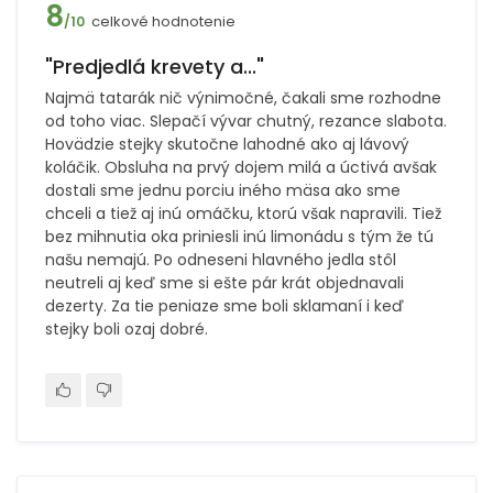
8
celkové hodnotenie
/10
"Predjedlá krevety a..."
Najmä tatarák nič výnimočné, čakali sme rozhodne
od toho viac. Slepačí vývar chutný, rezance slabota.
Hovädzie stejky skutočne lahodné ako aj lávový
koláčik. Obsluha na prvý dojem milá a úctivá avšak
dostali sme jednu porciu iného mäsa ako sme
chceli a tiež aj inú omáčku, ktorú však napravili. Tiež
bez mihnutia oka priniesli inú limonádu s tým že tú
našu nemajú. Po odneseni hlavného jedla stôl
neutreli aj keď sme si ešte pár krát objednavali
dezerty. Za tie peniaze sme boli sklamaní i keď
stejky boli ozaj dobré.