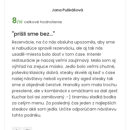
Jana Puškášová
8
celkové hodnotenie
/10
"prišli sme bez..."
Rezervácie, na čo nás obsluha upozornila, aby sme
si nabudúce spravili rezerváciu, ale aj tak nás
usadili-miesta bolo dosť v tom čase. Interiér
reštaurácie je naozaj veľmi zaujímavý. Mala som aj
výhľad na zrejuce mäsko. Jedlo bolo veľmi chutné,
polievka klasicky dobrá. steaky skvelé aj keď v čase
našej návštevy neboli vyzrete dry aged steaky tak
sme si objednali čerstvé. Hranolky som mala trochu
presolené, ale v kombinácii s omáčkami sa dali zjesť.
Kuchar bol asi zamilovaný :-) tiramisu sladká bodka
za celým menu. Za posledný čas jeden z najlepších
steakov aké som jedla. Určite odporúčam návštevu
tohto podniku.