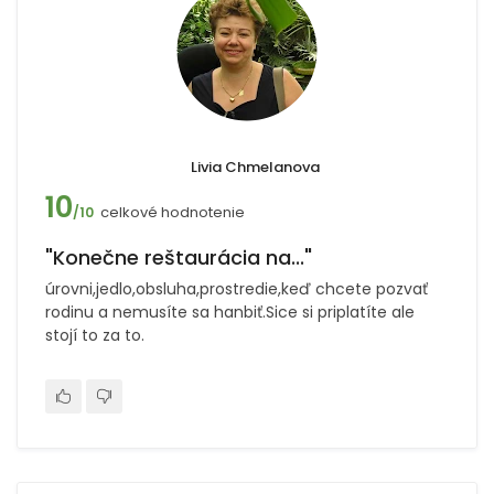
Livia Chmelanova
10
celkové hodnotenie
/10
"Konečne reštaurácia na..."
úrovni,jedlo,obsluha,prostredie,keď chcete pozvať
rodinu a nemusíte sa hanbiť.Sice si priplatíte ale
stojí to za to.