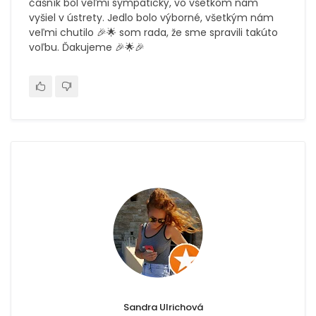
čašník bol veľmi sympatický, vo všetkom nám
vyšiel v ústrety. Jedlo bolo výborné, všetkým nám
veľmi chutilo 🎉🌟 som rada, že sme spravili takúto
voľbu. Ďakujeme 🎉🌟🎉
Sandra Ulrichová