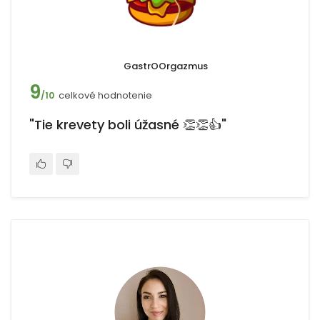
GastrOOrgazmus
9
celkové hodnotenie
/10
"Tie krevety boli úžasné 👏👏👍"