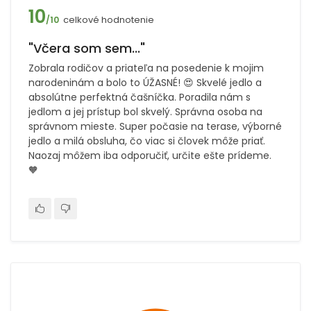
10
celkové hodnotenie
/10
"Včera som sem..."
Zobrala rodičov a priateľa na posedenie k mojim
narodeninám a bolo to ÚŽASNÉ! 😍 Skvelé jedlo a
absolútne perfektná čašníčka. Poradila nám s
jedlom a jej prístup bol skvelý. Správna osoba na
správnom mieste. Super počasie na terase, výborné
jedlo a milá obsluha, čo viac si človek môže priať.
Naozaj môžem iba odporučiť, určite ešte prídeme.
🧡