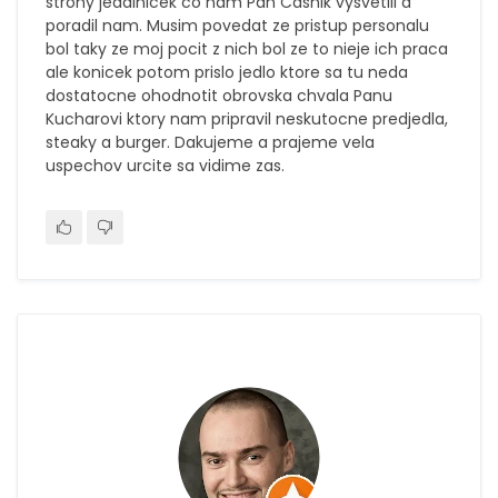
strohy jedalnicek co nam Pan Casnik vysvetlil a
poradil nam. Musim povedat ze pristup personalu
bol taky ze moj pocit z nich bol ze to nieje ich praca
ale konicek potom prislo jedlo ktore sa tu neda
dostatocne ohodnotit obrovska chvala Panu
Kucharovi ktory nam pripravil neskutocne predjedla,
steaky a burger. Dakujeme a prajeme vela
uspechov urcite sa vidime zas.