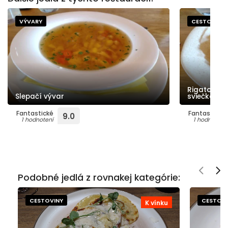
VÝVARY
CESTOVINY
Rigatoni t
Slepačí vývar
sviečkovic
Fantastické
Fantastické
9.0
1 hodnotení
1 hodnotení
Podobné jedlá z rovnakej kategórie:
CESTOVINY
CESTOVI
K vínku