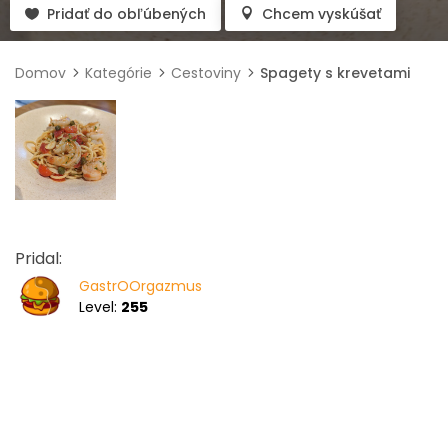
Pridať do obľúbených
Chcem vyskúšať
Domov
Kategórie
Cestoviny
Spagety s krevetami
Pridal:
GastrOOrgazmus
Level:
255