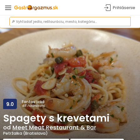
Prihlásenie
Fantastické
9.0
48 hodnotení
Spagety s krevetami
od
Meet Meat Restaurant & Bar
Petržalka (Bratislava)