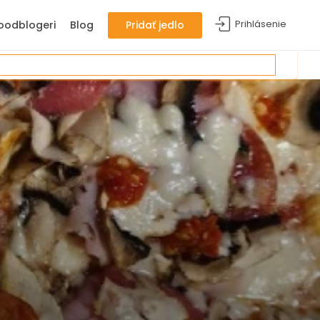
Prihlásenie
oodblogeri
Blog
Pridať jedlo