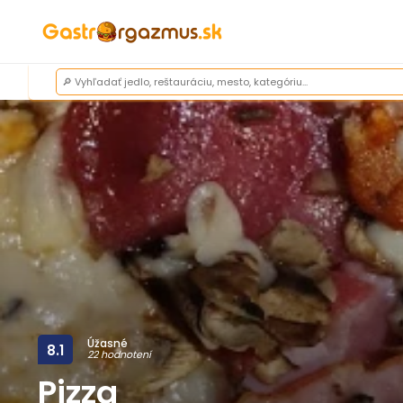
Úžasné
8.1
22 hodnotení
Pizza