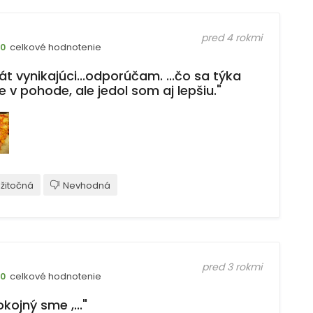
pred 4 rokmi
celkové hodnotenie
10
át vynikajúci...odporúčam. ...čo sa týka
e v pohode, ale jedol som aj lepšiu."
žitočná
Nevhodná
pred 3 rokmi
celkové hodnotenie
10
kojný sme ,..."