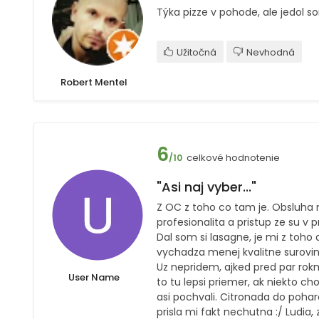
Týka pizze v pohode, ale jedol so
Užitočná
Nevhodná
Robert Mentel
6
celkové hodnotenie
/10
"Asi naj vyber..."
Z OC z toho co tam je. Obsluha
profesionalita a pristup ze su v p
Dal som si lasagne, je mi z toho
vychadza menej kvalitne surovin
Uz nepridem, ajked pred par rokm
User Name
to tu lepsi priemer, ak niekto 
asi pochvali. Citronada do pohara
prisla mi fakt nechutna :/ Ludia,