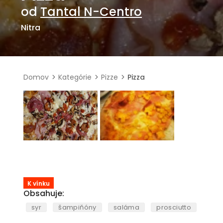
od
Tantal N-Centro
Nitra
Domov
Kategórie
Pizze
Pizza
K vínku
Obsahuje:
syr
šampiňóny
saláma
prosciutto