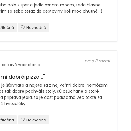
uha bola super a jedlo mňam mňam, teda hlavne
im za seba teraz tie cestoviny boli moc chutné. :)
žitočná
Nevhodná
pred 3 rokmi
celkové hodnotenie
mi dobrá pizza..."
á je šťavnatá a najeťe sa z nej veľmi dobre. Nemôžem
as tak dobre pochváliť stoly, sú ošúchané a staré.
a príprava jedla, to je dosť podstatná vec takže za
4 hviezdičky
žitočná
Nevhodná