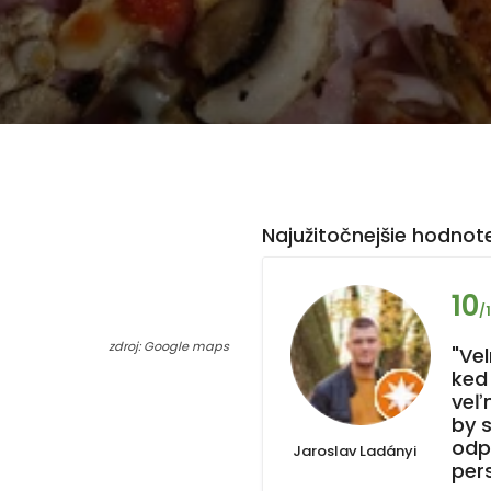
Najužitočnejšie hodnote
10
/
zdroj: Google maps
"Ve
ked
veľm
by 
odp
Jaroslav Ladányi
pers