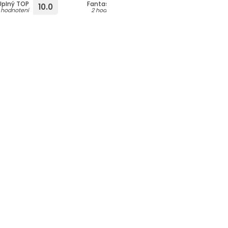
Úplný TOP
Fantastické
Super
10.0
9.1
8
1 hodnotení
2 hodnotení
1 hodnotení