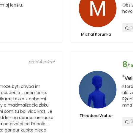
m aj lepšiu.
Obsl
hovor
U
Michal Korunka
pred 4 rokmi
8
/10
"Veľ
 moze byt, chyba im
Ktor
raci. Jedlo .. priemerne.
ale z
 akurat tazko z coho mi
Rýchl
y a maximalizacia zisku.
mna 
i som tu bol viac krat. Je
Theodore Walter
chodi len na denne menucka
U
 od piva ci co to bolo ..
 za par eur kupite nieco