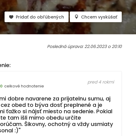
Pridať do obľúbených
Chcem vyskúšať
Posledná úprava: 22.06.2023 o 20:10
nie:
pred 4 rokmi
celkové hodnotenie
10
lmi dobre navarene za prijatelnu sumu, aj
 cez obed to býva dosť preplnené a je
i ťažko si nájsť miesto na sedenie. Pokial
ste tam išli mimo obedu určite
orúčam. Šikovny, ochotný a vždy usmiaty
onal :)"