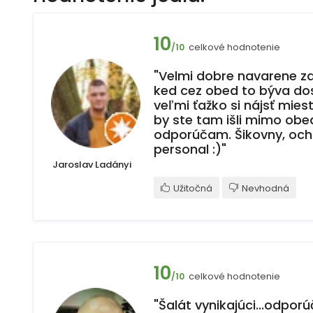
10
celkové hodnotenie
/10
"Velmi dobre navarene za 
ked cez obed to býva dos
veľmi ťažko si nájsť mies
by ste tam išli mimo obe
odporúčam. Šikovny, och
personal :)"
Jaroslav Ladányi
Užitočná
Nevhodná
10
celkové hodnotenie
/10
"Šalát vynikajúci...odporúč