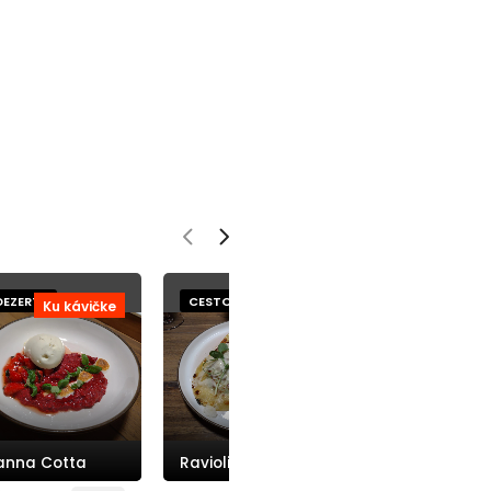
DEZERTY
CESTOVINY
CESTOVINY
Ku kávičke
K vínku
K vín
Spaghetti Caci
anna Cotta
Ravioli Spinaci
e Pepe