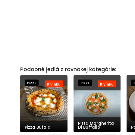
Podobné jedlá z rovnakej kategórie:
PIZZE
PIZZE
K vínku
K vínku
Pizza Margherita
Pizza Bufala
Di Buffallo
P