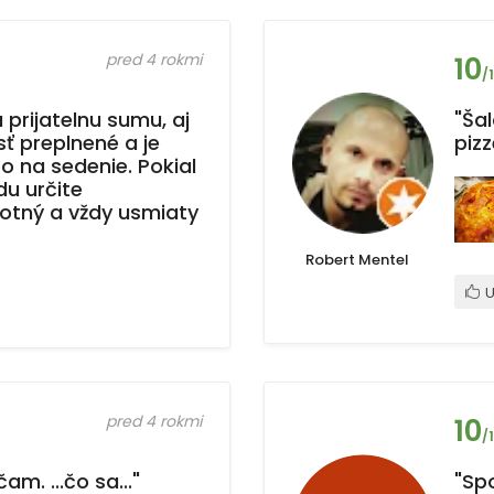
pred 4 rokmi
10
/
prijatelnu sumu, aj
"Šal
ť preplnené a je
pizz
to na sedenie. Pokial
du určite
otný a vždy usmiaty
Robert Mentel
U
pred 4 rokmi
10
/
am. ...čo sa..."
"Spo