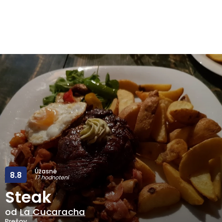
Úžasné
8.8
17 hodnotení
Steak
od
La Cucaracha
Prešov