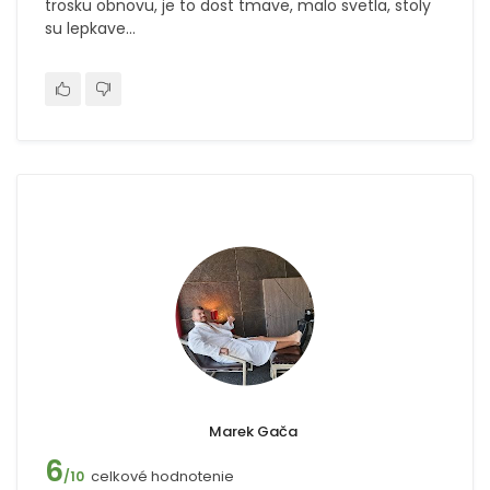
trosku obnovu, je to dost tmave, malo svetla, stoly
su lepkave…
Marek Gača
6
celkové hodnotenie
/10