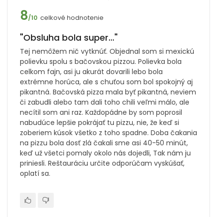
8
celkové hodnotenie
/10
"Obsluha bola super..."
Tej nemôžem nič vytknúť. Objednal som si mexickú
polievku spolu s bačovskou pizzou. Polievka bola
celkom fajn, asi ju akurát dovarili lebo bola
extrémne horúca, ale s chuťou som bol spokojný aj
pikantná. Bačovská pizza mala byť pikantná, neviem
či zabudli alebo tam dali toho chili veľmi málo, ale
necítil som ani raz. Každopádne by som poprosil
nabudúce lepšie pokrájať tu pizzu, nie, že keď si
zoberiem kúsok všetko z toho spadne. Doba čakania
na pizzu bola dosť zlá čakali sme asi 40-50 minút,
keď už všetci pomaly okolo nás dojedli, Tak nám ju
priniesli. Reštauráciu určite odporúčam vyskúšať,
oplatí sa.