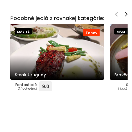
Podobné jedlá z rovnakej kategórie:
MÄSITÉ
MÄSITÉ
Fancy
Steak Uruguay
Bravčov
Fantastické
Su
9.0
2 hodnotení
1 hodnot