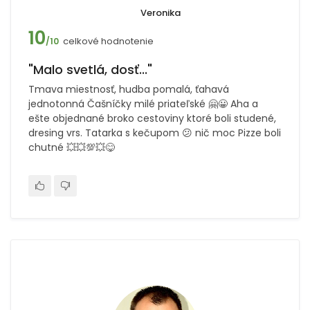
Veronika
10
celkové hodnotenie
/10
"Malo svetlá, dosť..."
Tmava miestnosť, hudba pomalá, ťahavá
jednotonná Čašníčky milé priateľské 🤗😀 Aha a
ešte objednané broko cestoviny ktoré boli studené,
dresing vrs. Tatarka s kečupom 😕 nič moc Pizze boli
chutné 💥💥💯💥😋