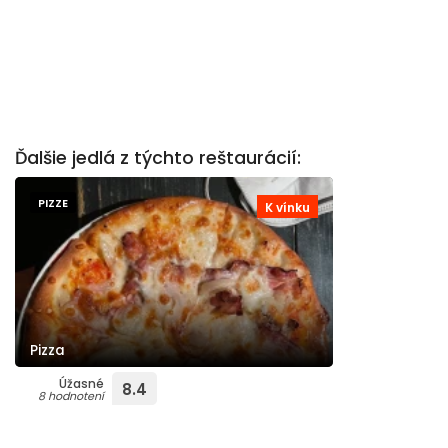
Ďalšie jedlá z týchto reštaurácií:
PIZZE
K vínku
Pizza
Úžasné
8.4
8 hodnotení