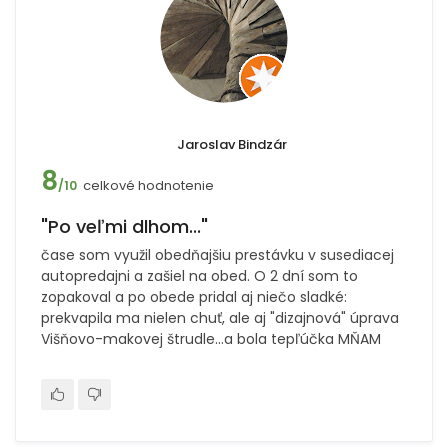
Jaroslav Bindzár
8
celkové hodnotenie
/10
"Po veľmi dlhom..."
čase som využil obedňajšiu prestávku v susediacej
autopredajni a zašiel na obed. O 2 dní som to
zopakoval a po obede pridal aj niečo sladké:
prekvapila ma nielen chuť, ale aj "dizajnová" úprava
Višňovo-makovej štrudle...a bola tepľúčka MŇAM