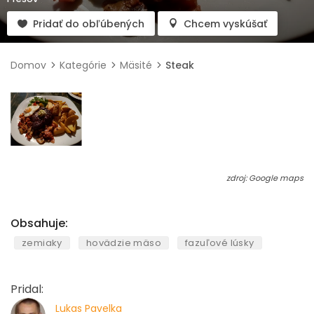
Pridať do obľúbených
Chcem vyskúšať
Domov
Kategórie
Mäsité
Steak
zdroj: Google maps
Obsahuje:
zemiaky
hovädzie mäso
fazuľové lúsky
Pridal:
Lukas Pavelka