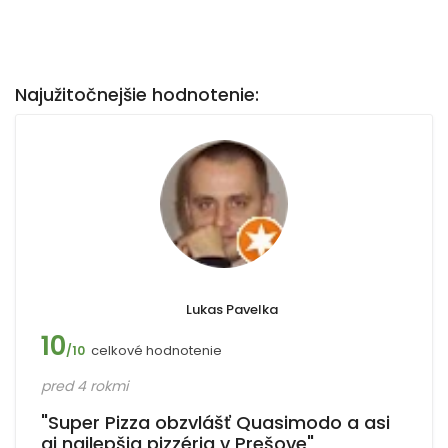
Najužitočnejšie hodnotenie:
Lukas Pavelka
10
celkové hodnotenie
/10
pred 4 rokmi
"Super Pizza obzvlášť Quasimodo a asi
aj najlepšia pizzéria v Prešove"