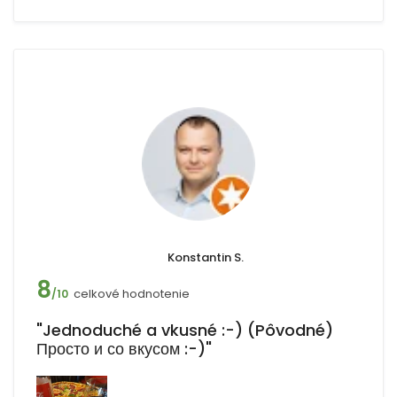
Konstantin S.
8
celkové hodnotenie
/10
"Jednoduché a vkusné :-) (Pôvodné)
Просто и со вкусом :-)"