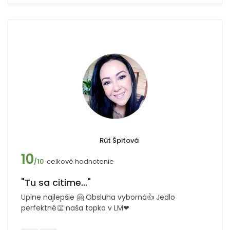
Rút Špitová
10
celkové hodnotenie
/10
"Tu sa citime..."
Uplne najlepšie 🤗 Obsluha vyborná👍 Jedlo
perfektné👏 naša topka v LM❤