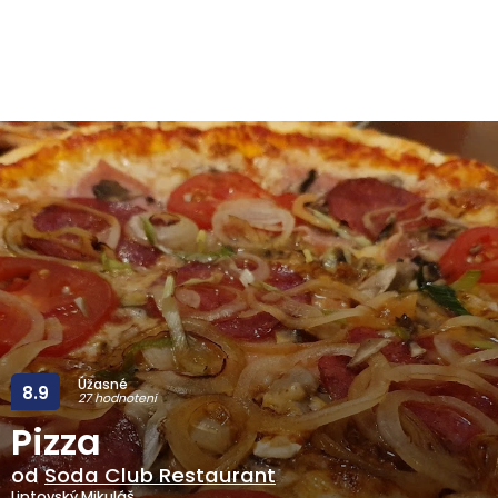
Úžasné
8.9
27 hodnotení
Pizza
od
Soda Club Restaurant
Liptovský Mikuláš