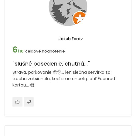
Jakub Ferov
6
celkové hodnotenie
/10
"slušné posedenie, chutná..."
Strava, parkovanie 🙂👌... len slečna servírka sa
trocha zaksichtila, keď sme chceli platiť Edenred
kartou... 🧐