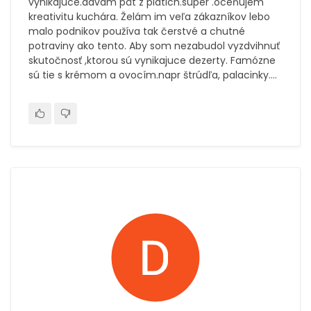
vynikajuce.davam pät z piatich.super .oceňujem
kreativitu kuchára. Želám im veľa zákazníkov lebo
malo podnikov používa tak čerstvé a chutné
potraviny ako tento. Aby som nezabudol vyzdvihnuť
skutočnosť ,ktorou sú vynikajuce dezerty. Famózne
sú tie s krémom a ovocím.napr štrúdľa, palacinky....