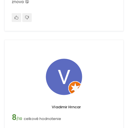
znova 🤤
Vladimir Hrncar
8
celkové hodnotenie
/10