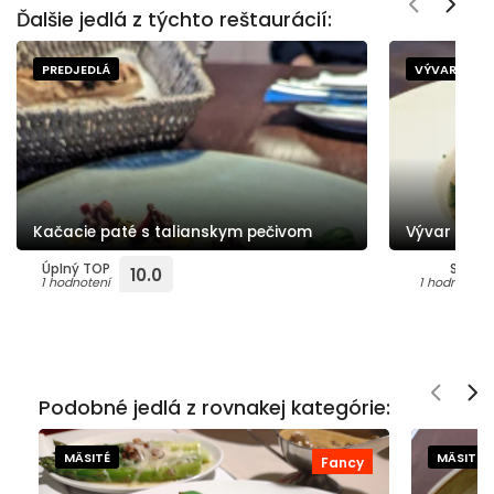
Ďalšie jedlá z týchto reštaurácií:
PREDJEDLÁ
VÝVARY
Kačacie paté s talianskym pečivom
Vývar
Úplný TOP
Super
10.0
1 hodnotení
1 hodnotení
Podobné jedlá z rovnakej kategórie:
MÄSITÉ
MÄSITÉ
Fancy