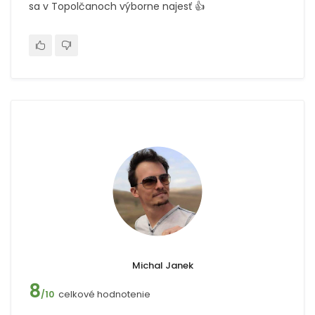
sa v Topolčanoch výborne najesť 👍
Michal Janek
8
celkové hodnotenie
/10