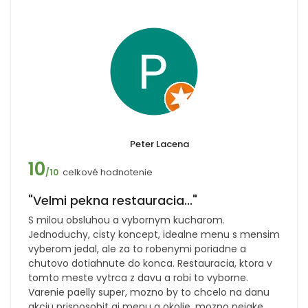
Peter Lacena
10
celkové hodnotenie
/10
"Velmi pekna restauracia..."
S milou obsluhou a vybornym kucharom.
Jednoduchy, cisty koncept, idealne menu s mensim
vyberom jedal, ale za to robenymi poriadne a
chutovo dotiahnute do konca. Restauracia, ktora v
tomto meste vytrca z davu a robi to vyborne.
Varenie paelly super, mozno by to chcelo na danu
akciu prisposobit aj menu a okolie, mozno nejake