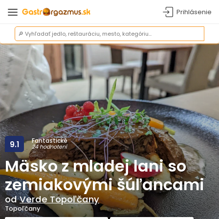
Prihlásenie
Fantastické
9.1
24 hodnotení
Mäsko z mladej lani so
zemiakovými šúľancami
od
Verde Topoľčany
Topoľčany