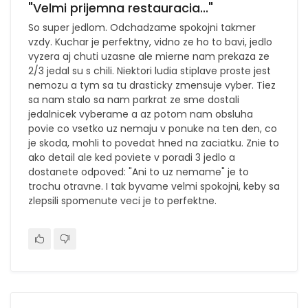
"Velmi prijemna restauracia..."
So super jedlom. Odchadzame spokojni takmer
vzdy. Kuchar je perfektny, vidno ze ho to bavi, jedlo
vyzera aj chuti uzasne ale mierne nam prekaza ze
2/3 jedal su s chili. Niektori ludia stiplave proste jest
nemozu a tym sa tu drasticky zmensuje vyber. Tiez
sa nam stalo sa nam parkrat ze sme dostali
jedalnicek vyberame a az potom nam obsluha
povie co vsetko uz nemaju v ponuke na ten den, co
je skoda, mohli to povedat hned na zaciatku. Znie to
ako detail ale ked poviete v poradi 3 jedlo a
dostanete odpoved: "Ani to uz nemame" je to
trochu otravne. I tak byvame velmi spokojni, keby sa
zlepsili spomenute veci je to perfektne.