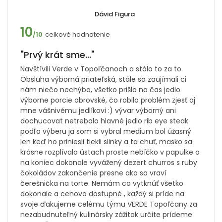
Dávid Figura
10
celkové hodnotenie
/10
"Prvý krát sme..."
Navštívili Verde v Topoľčanoch a stálo to za to.
Obsluha výborná priateľská, stále sa zaujímali ci
nám niečo nechýba, všetko prišlo na čas jedlo
výborne porcie obrovské, čo robilo problém zjesť aj
mne vášnivému jedlíkovi :) vývar výborný ani
dochucovat netrebalo hlavné jedlo rib eye steak
podľa výberu ja som si vybral medium bol úžasný
len keď ho priniesli tiekli slinky a ta chuť, mäsko sa
krásne rozplívalo ústach proste nebíčko v papulke a
na koniec dokonale vyvážený dezert churros s ruby
čokoládov zakončenie presne ako sa vraví
čerešnička na torte. Nemám co vytknúť všetko
dokonale a cenovo dostupné , každý si príde na
svoje ďakujeme celému týmu VERDE Topoľčany za
nezabudnuteľný kulinársky zážitok určite prídeme