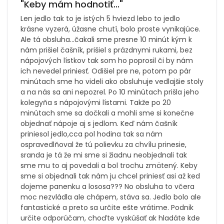
"Keby mám hodnotiť..."
Len jedlo tak to je istých 5 hviezd lebo to jedlo
krásne vyzerá, úžasne chutí, bolo proste vynikajúce.
Ale tá obsluha...čakali sme presne 10 minút kým k
nám prišiel čašník, prišiel s prázdnymi rukami, bez
nápojových lístkov tak som ho poprosil či by nám
ich nevedel priniesť. Odišiel pre ne, potom po pár
minútach sme ho videli ako obsluhuje vedlajšie stoly
a na nás sa ani nepozrel. Po 10 minútach prišla jeho
kolegyňa s nápojovými lístami. Takže po 20
minútach sme sa dočkali a mohli sme si konečne
objednať nápoje aj s jedlom. Keď nám čašník
priniesol jedlo,cca pol hodina tak sa nám
ospravedlňoval že tú polievku za chvílu prinesie,
sranda je tá že mi sme si žiadnu neobjednali tak
sme mu to aj povedali a bol trochu zmätený. Keby
sme si objednali tak nám ju chcel priniesť asi až ked
dojeme panenku a lososa??? No obsluha to včera
moc nezvládla ale chápem, stáva sa. Jedlo bolo ale
fantastické a preto sa určite ešte vrátime. Podnik
určite odporúčam, choďte vyskúšať ak hladáte kde