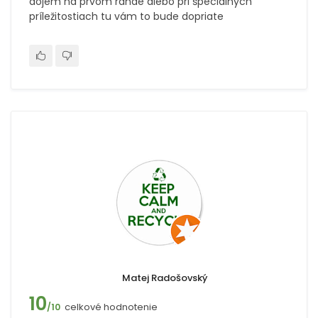
dojem na prvom rande alebo pri špeciálnych
príležitostiach tu vám to bude dopriate
Matej Radošovský
10
celkové hodnotenie
/10