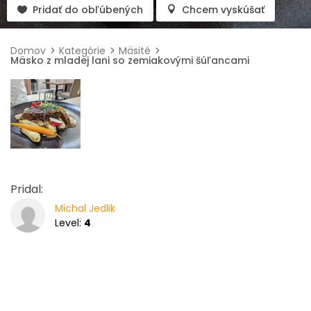
Pridať do obľúbených
Chcem vyskúšať
Domov
Kategórie
Mäsité
Mäsko z mladej lani so zemiakovými šúľancami
Pridal:
Michal Jedlik
Level:
4