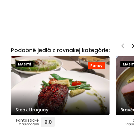
Podobné jedlá z rovnakej kategórie:
MÄSITÉ
MÄSITÉ
Fancy
Steak Uruguay
Bravčov
Fantastické
Su
9.0
2 hodnotení
1 hodnot