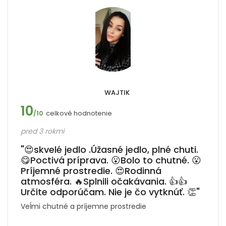
WAJTIK
10
celkové hodnotenie
/10
pred 3 rokmi
"😍skvelé jedlo .Úžasné jedlo, plné chuti.
😋Poctivá príprava. 😮Bolo to chutné. 😮
Príjemné prostredie. 😍Rodinná
atmosféra. 🔥Splnili očakávania. 👍👍
Určite odporúčam. Nie je čo vytknúť. 👏"
Veĺmi chutné a príjemne prostredie