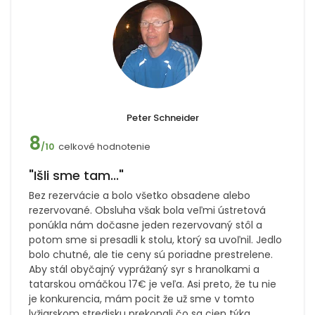
Peter Schneider
8
celkové hodnotenie
/10
"Išli sme tam..."
Bez rezervácie a bolo všetko obsadene alebo
rezervované. Obsluha však bola veľmi ústretová
ponúkla nám dočasne jeden rezervovaný stôl a
potom sme si presadli k stolu, ktorý sa uvoľnil. Jedlo
bolo chutné, ale tie ceny sú poriadne prestrelene.
Aby stál obyčajný vyprážaný syr s hranolkami a
tatarskou omáčkou 17€ je veľa. Asi preto, že tu nie
je konkurencia, mám pocit že už sme v tomto
lyžiarskom stredisku prekonali čo sa cien týka