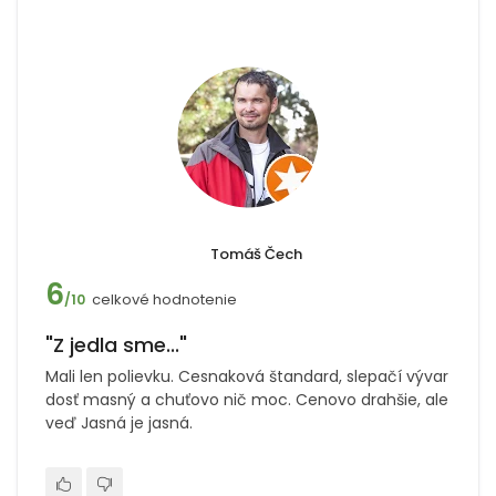
Tomáš Čech
6
celkové hodnotenie
/10
"Z jedla sme..."
Mali len polievku. Cesnaková štandard, slepačí vývar
dosť masný a chuťovo nič moc. Cenovo drahšie, ale
veď Jasná je jasná.