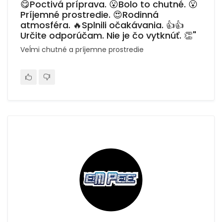
😋Poctivá príprava. 😮Bolo to chutné. 😮
Príjemné prostredie. 😍Rodinná
atmosféra. 🔥Splnili očakávania. 👍👍
Určite odporúčam. Nie je čo vytknúť. 👏"
Veĺmi chutné a príjemne prostredie