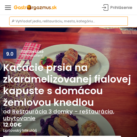
Prihlásenie
Fantastické
9.0
21 hodnotení
Kačacie prsia na
zkaramelizovanej fialovej
kapuste s domácou
žemlovou knedlou
od
Reštaurácia 3 domky - reštaurácia,
ubytovanie
12.00
€
Liptovský Mikuláš