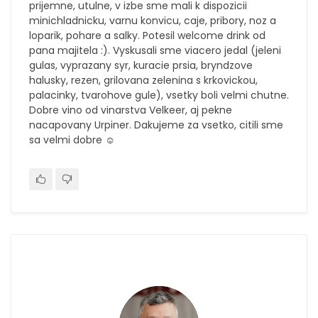
prijemne, utulne, v izbe sme mali k dispozicii
minichladnicku, varnu konvicu, caje, pribory, noz a
loparik, pohare a salky. Potesil welcome drink od
pana majitela :). Vyskusali sme viacero jedal (jeleni
gulas, vyprazany syr, kuracie prsia, bryndzove
halusky, rezen, grilovana zelenina s krkovickou,
palacinky, tvarohove gule), vsetky boli velmi chutne.
Dobre vino od vinarstva Velkeer, aj pekne
nacapovany Urpiner. Dakujeme za vsetko, citili sme
sa velmi dobre ☺️