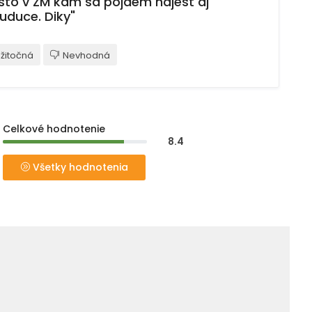
sto v ZM kam sa pojdem najest aj
uduce. Diky"
žitočná
Nevhodná
Celkové hodnotenie
8.4
Všetky hodnotenia