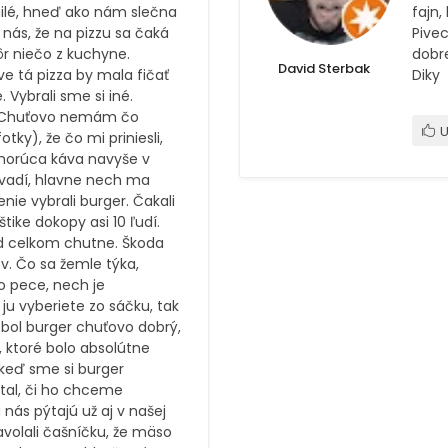
milé, hneď ako nám slečna
fajn,
a nás, že na pizzu sa čaká
Pivec
r niečo z kuchyne.
dobr
David Sterbak
áve tá pizza by mala fičať
Diky
 Vybrali sme si iné.
o. Chuťovo nemám čo
U
tky), že čo mi priniesli,
a horúca káva navyše v
nevadí, hlavne nech ma
nie vybrali burger. Čakali
tike dokopy asi 10 ľudí.
ľad celkom chutne. Škoda
. Čo sa žemle týka,
do pece, nech je
ju vyberiete zo sáčku, tak
a bol burger chuťovo dobrý,
 ktoré bolo absolútne
keď sme si burger
ýtal, či ho chceme
ás pýtajú už aj v našej
avolali čašníčku, že mäso