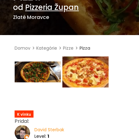
od
Pizzeria Župan
Zlaté Moravce
Domov
Kategórie
Pizze
Pizza
K vínku
Pridal:
David Sterbak
Level:
1