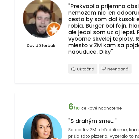
"Prekvapila prijemna obsl
nemozem nic len odporuci
cesto by som dal kusok e
robia. Burger bol fajn, hl
ale jedol som uz aj lepsi.
vyborne skvelej teploty.
miesto v ZM kam sa pojd
David Sterbak
nabuduce. Diky"
Užitočná
Nevhodná
6
celkové hodnotenie
/10
"S drahým sme..."
Sa ocitli v ZM a hľadali sme, kam
prišla táto pizzeria. Vyzeralo to 