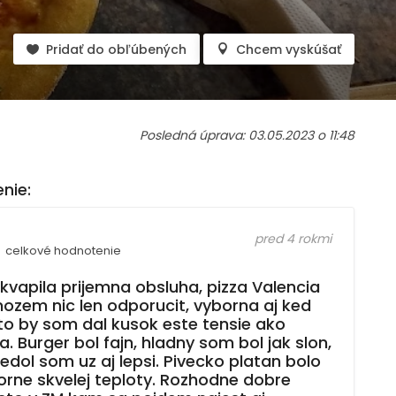
Pridať do obľúbených
Chcem vyskúšať
Posledná úprava: 03.05.2023 o 11:48
nie:
pred 4 rokmi
celkové hodnotenie
ekvapila prijemna obsluha, pizza Valencia
ozem nic len odporucit, vyborna aj ked
to by som dal kusok este tensie ako
a. Burger bol fajn, hladny som bol jak slon,
jedol som uz aj lepsi. Pivecko platan bolo
orne skvelej teploty. Rozhodne dobre