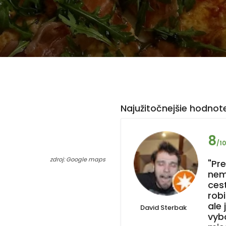
Najužitočnejšie hodnote
8
/10
zdroj: Google maps
"Pr
nem
ces
robi
ale 
David Sterbak
vyb