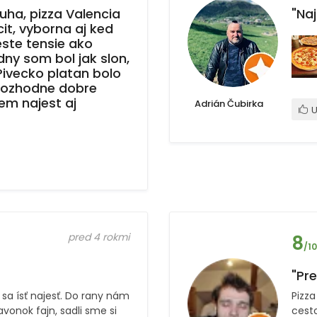
uha, pizza Valencia
"Naj
t, vyborna aj ked
ste tensie ako
adny som bol jak slon,
 Pivecko platan bolo
 Rozhodne dobre
em najest aj
Adrián Čubirka
U
pred 4 rokmi
8
/10
"Pre
 sa ísť najesť. Do rany nám
Pizz
navonok fajn, sadli sme si
cesto