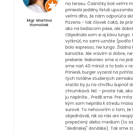
na terasu. Čašníčky boli veľmi 
priniesla jedálny lístok upozornil
veľmi dlho, že nám odporúča skô
Mgr. Martina
Pizzeria - tak človek čaká, že pr
Homoliak
ako na bežiacom páse, ale dobre.
Objednala som si aj kávu lung
vytknúť, no sami uznáte (podľa fo
bolo espresso, nie lungo. Žiadn
kanvičke. Ale vravím si dobre, 
preberie. Nakoniec sme si na jede
sme naň 40 minút a to bolo v reš
Priniesli, burger vyzeral na poh
tých totálne studených zemiakov
stačilo by ju na chvíľku šupnúť 
chrumkavá. Nič - proste tak, ako 
ju naplníte... Prežili sme. Pre mň
kým som neprišla k stredu mäsa,
surové. To nehovorím o tom, že 
objednávali, nik sa nás ani neop
prepečený alebo medium (to sa n
"dedinskej" donáške). Tak sme z