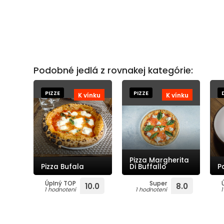
Podobné jedlá z rovnakej kategórie:
PIZZE
PIZZE
K vínku
K vínku
Pizza Margherita
Pizza Bufala
Di Buffallo
P
Úplný TOP
Super
10.0
8.0
1 hodnotení
1 hodnotení