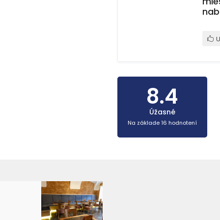
mie
nab
U
8.4
Úžasné
Na základe 16 hodnotení