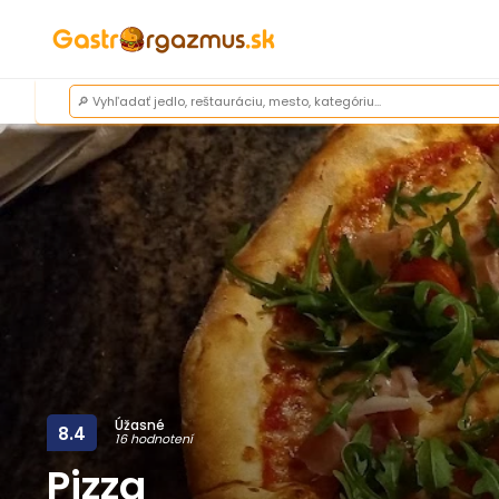
Úžasné
8.4
16 hodnotení
Pizza