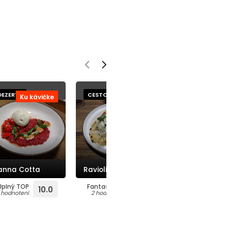
DEZERTY
CESTOVINY
CESTOVINY
Ku kávičke
K vínku
K vín
Spaghetti Caci
anna Cotta
Ravioli Spinaci
e Pepe
Úplný TOP
Fantastické
Super
10.0
9.1
8
1 hodnotení
2 hodnotení
1 hodnotení