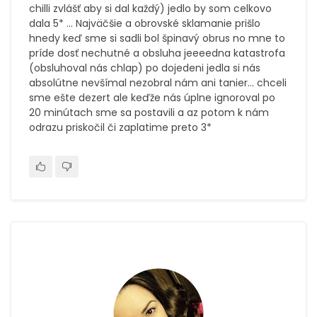
chilli zvlášť aby si dal každý) jedlo by som celkovo
dala 5* ... Najväčšie a obrovské sklamanie prišlo
hnedy keď sme si sadli bol špinavý obrus no mne to
príde dosť nechutné a obsluha jeeeedna katastrofa
(obsluhoval nás chlap) po dojedeni jedla si nás
absolútne nevšímal nezobral nám ani tanier... chceli
sme ešte dezert ale keďže nás úplne ignoroval po
20 minútach sme sa postavili a az potom k nám
odrazu priskočil či zaplatime preto 3*