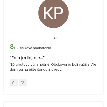
KP
8
celkové hodnotenie
/10
"Fajn jedlo, ale..."
Nič chuťovo výnimočné. Očakávania boli väčšie. Ale
dám tomu ešte šancu inokedy.