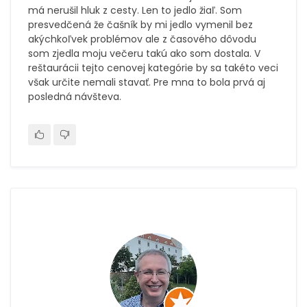
má nerušil hluk z cesty. Len to jedlo žiaľ. Som
presvedčená že čašník by mi jedlo vymenil bez
akýchkoľvek problémov ale z časového dôvodu
som zjedla moju večeru takú ako som dostala. V
reštaurácii tejto cenovej kategórie by sa takéto veci
však určite nemali stavať. Pre mna to bola prvá aj
posledná návšteva.