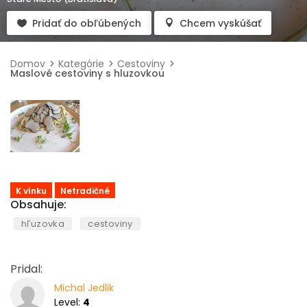
Pridať do obľúbených
Chcem vyskúšať
Domov
Kategórie
Cestoviny
Maslové cestoviny s hluzovkou
K vínku
Netradičné
Obsahuje:
hľuzovka
cestoviny
Pridal:
Michal Jedlik
Level:
4