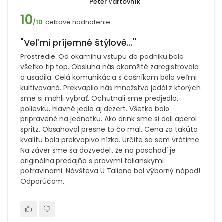
Peter Vartovník
10
celkové hodnotenie
/10
"Veľmi príjemné štýlové..."
Prostredie. Od okamihu vstupu do podniku bolo
všetko tip top. Obsluha nás okamžité zaregistrovala
a usadila. Celá komunikácia s čašníkom bola veľmi
kultivovaná. Prekvapilo nás množstvo jedál z ktorých
sme si mohli vybrať. Ochutnali sme predjedlo,
polievku, hlavné jedlo aj dezert. Všetko bolo
pripravené na jednotku. Ako drink sme si dali aperol
spritz. Obsahoval presne to čo mal. Cena za takúto
kvalitu bola prekvapivo nízka. Určite sa sem vrátime.
Na záver sme sa dozvedeli, že na poschodí je
originálna predajňa s pravými talianskymi
potravinami. Návšteva U Taliana bol výborný nápad!
Odporúčam.