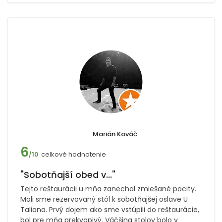
Marián Kováč
6
celkové hodnotenie
/10
"Sobotňajší obed v..."
Tejto reštaurácii u mňa zanechal zmiešané pocity.
Mali sme rezervovaný stôl k sobotňajšej oslave U
Taliana. Prvý dojem ako sme vstúpili do reštaurácie,
bol pre mňa prekvapivý. Väčšina stolov bolo v