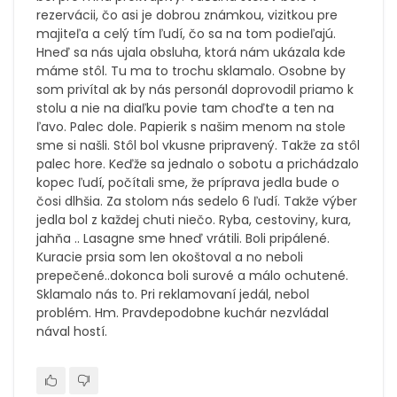
rezervácii, čo asi je dobrou známkou, vizitkou pre
majiteľa a celý tím ľudí, čo sa na tom podieľajú.
Hneď sa nás ujala obsluha, ktorá nám ukázala kde
máme stôl. Tu ma to trochu sklamalo. Osobne by
som privítal ak by nás personál doprovodil priamo k
stolu a nie na diaľku povie tam choďte a ten na
ľavo. Palec dole. Papierik s našim menom na stole
sme si našli. Stôl bol vkusne pripravený. Takže za stôl
palec hore. Keďže sa jednalo o sobotu a prichádzalo
kopec ľudí, počítali sme, že príprava jedla bude o
čosi dlhšia. Za stolom nás sedelo 6 ľudí. Takže výber
jedla bol z každej chuti niečo. Ryba, cestoviny, kura,
jahňa .. Lasagne sme hneď vrátili. Boli pripálené.
Kuracie prsia som len okoštoval a no neboli
prepečené..dokonca boli surové a málo ochutené.
Sklamalo nás to. Pri reklamovaní jedál, nebol
problém. Hm. Pravdepodobne kuchár nezvládal
nával hostí.