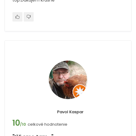
top.Ďakujem krasne
Pavol Kaspar
10
celkové hodnotenie
/10