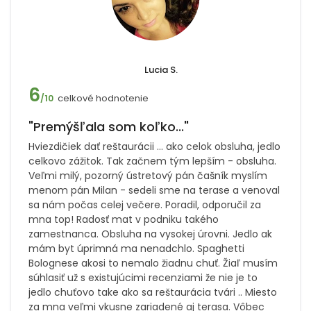
Lucia S.
6
celkové hodnotenie
/10
"Premýšľala som koľko..."
Hviezdičiek dať reštaurácii … ako celok obsluha, jedlo
celkovo zážitok. Tak začnem tým lepším - obsluha.
Veľmi milý, pozorný ústretový pán čašník myslím
menom pán Milan - sedeli sme na terase a venoval
sa nám počas celej večere. Poradil, odporučil za
mna top! Radosť mat v podniku takého
zamestnanca. Obsluha na vysokej úrovni. Jedlo ak
mám byt úprimná ma nenadchlo. Spaghetti
Bolognese akosi to nemalo žiadnu chuť. Žiaľ musím
súhlasiť už s existujúcimi recenziami že nie je to
jedlo chuťovo take ako sa reštaurácia tvári .. Miesto
za mna veľmi vkusne zariadené aj terasa. Vôbec