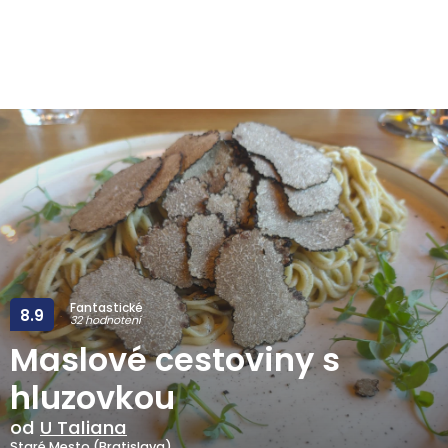
Fantastické
8.9
32 hodnotení
Maslové cestoviny s
hluzovkou
od
U Taliana
Staré Mesto (Bratislava)