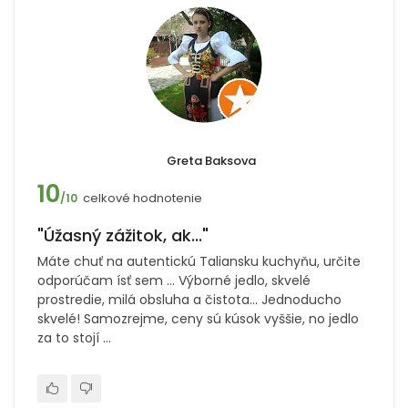
Greta Baksova
10
celkové hodnotenie
/10
"Úžasný zážitok, ak..."
Máte chuť na autentickú Taliansku kuchyňu, určite
odporúčam ísť sem ... Výborné jedlo, skvelé
prostredie, milá obsluha a čistota... Jednoducho
skvelé! Samozrejme, ceny sú kúsok vyššie, no jedlo
za to stojí ...