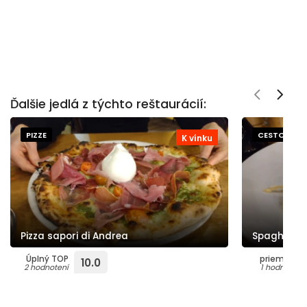
Ďalšie jedlá z týchto reštaurácií:
PIZZE
CESTOVINY
K vínku
Pizza sapori di Andrea
Spaghetti 
Úplný TOP
priemerné
10.0
2 hodnotení
1 hodnotení