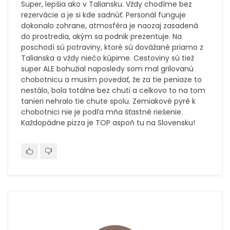
Super, lepšia ako v Taliansku. Vždy chodíme bez
rezervácie a je si kde sadnúť. Personál funguje
dokonalo zohrane, atmosféra je naozaj zasadená
do prostredia, akým sa podnik prezentuje. Na
poschodí sú potraviny, ktoré sú dovážané priamo z
Talianska a vždy niečo kúpime. Cestoviny sú tiež
super ALE bohužial naposledy som mal grilovanú
chobotnicu a musím povedať, že za tie peniaze to
nestálo, bola totálne bez chuti a celkovo to na tom
tanieri nehralo tie chute spolu. Zemiakové pyré k
chobotnici nie je podľa mňa šťastné riešenie.
Každopádne pizza je TOP aspoň tu na Slovensku!