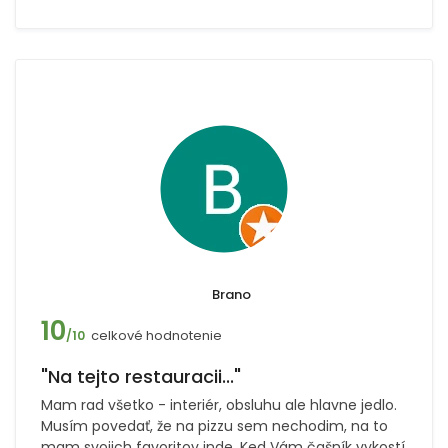
Brano
10
celkové hodnotenie
/10
"Na tejto restauracii..."
Mam rad všetko - interiér, obsluhu ale hlavne jedlo.
Musím povedať, že na pizzu sem nechodim, na to
mam svojich favoritov inde. Ked Vám čašník vykostí