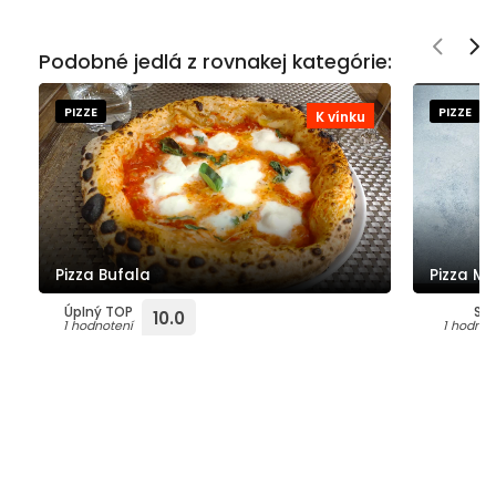
Podobné jedlá z rovnakej kategórie:
PIZZE
PIZZE
K vínku
Pizza Bufala
Pizza Ma
Úplný TOP
Su
10.0
1 hodnotení
1 hodnot