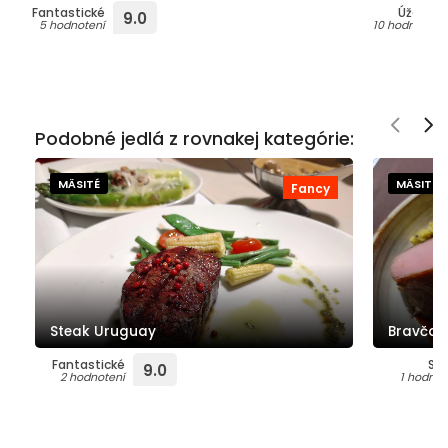
Fantastické
Úžasné
9.0
5 hodnotení
10 hodnotení
Podobné jedlá z rovnakej kategórie:
MÄSITÉ
MÄSITÉ
Fancy
Steak Uruguay
Bravčov
Fantastické
Su
9.0
2 hodnotení
1 hodnot