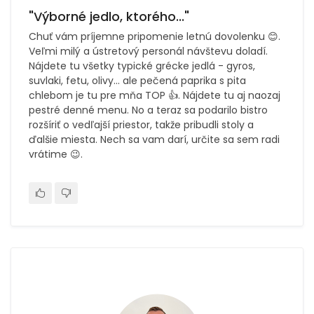
"Výborné jedlo, ktorého..."
Chuť vám príjemne pripomenie letnú dovolenku 😊.
Veľmi milý a ústretový personál návštevu doladí.
Nájdete tu všetky typické grécke jedlá - gyros,
suvlaki, fetu, olivy... ale pečená paprika s pita
chlebom je tu pre mňa TOP 👍. Nájdete tu aj naozaj
pestré denné menu. No a teraz sa podarilo bistro
rozšíriť o vedľajší priestor, takže pribudli stoly a
ďalšie miesta. Nech sa vam darí, určite sa sem radi
vrátime 😉.