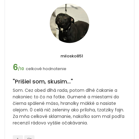
milosko851
6
celkové hodnotenie
/10
"Prišiel som, skusim..."
Som. Cez obed dlhá rada, potom dlhé čakanie a
nakoniec to čo na fotke. Gumené a miestami do
čierna spálené mäso, hranolky mäkké a nasiate
olejom. 0 celá nič zeleniny ako príloha, tzatziky fajn.
Za mňa celkové sklamanie, nakoľko som mal podľa
recenzií rádovo vyššie očakávania.