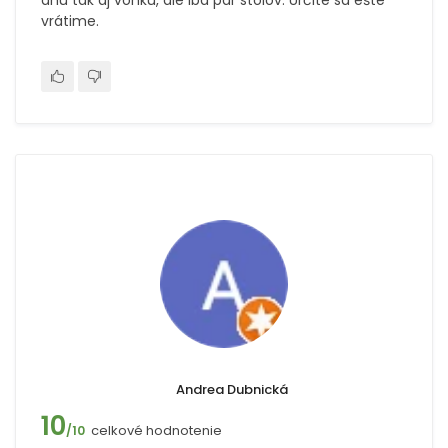
dnu tak aj vonku, ale iba pár stolov. Určite sa ešte
vrátime.
Andrea Dubnická
10
celkové hodnotenie
/10