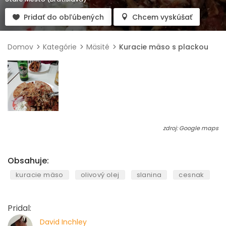
Pridať do obľúbených
Chcem vyskúšať
Domov
Kategórie
Mäsité
Kuracie mäso s plackou
zdroj: Google maps
Obsahuje:
kuracie mäso
olivový olej
slanina
cesnak
Pridal:
David Inchley