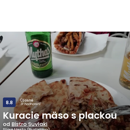
Úžasné
8.8
31 hodnotení
Kuracie mäso s plackou
od
Bistro Suvlaki
Staré Mesto (Bratislava)