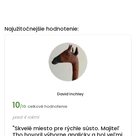
Najužitočnejšie hodnotenie:
David Inchley
10
celkové hodnotenie
/10
pred 4 rokmi
"Skvelé miesto pre rýchle sústo. Majiteľ
Tho hovoril výborne anglicky a bol veľmi