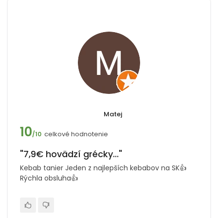
Matej
10
celkové hodnotenie
/10
"7,9€ hovädzí grécky..."
Kebab tanier Jeden z najlepších kebabov na SK👍
Rýchla obsluha👍