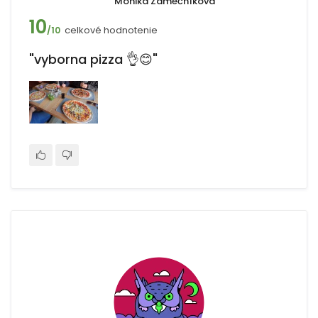
Monika Zámečníková
10
celkové hodnotenie
/10
"vyborna pizza 👌😊"