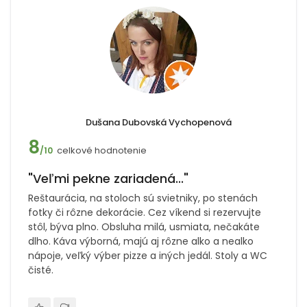
Dušana Dubovská Vychopenová
8
celkové hodnotenie
/10
"Veľmi pekne zariadená..."
Reštaurácia, na stoloch sú svietniky, po stenách
fotky či rôzne dekorácie. Cez víkend si rezervujte
stôl, býva plno. Obsluha milá, usmiata, nečakáte
dlho. Káva výborná, majú aj rôzne alko a nealko
nápoje, veľký výber pizze a iných jedál. Stoly a WC
čisté.