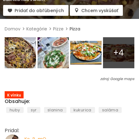
Pridať do obľúbených
Chcem vyskúšať
Domov
Kategórie
Pizze
Pizza
+4
zdroj: Google maps
K vínku
Obsahuje:
huby
syr
slanina
kukurica
saláma
Pridal: