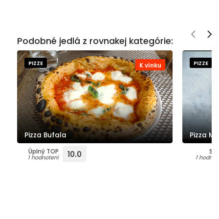
Podobné jedlá z rovnakej kategórie:
PIZZE
PIZZE
K vínku
Pizza Bufala
Pizza Ma
Úplný TOP
Su
10.0
1 hodnotení
1 hodnot