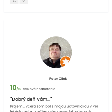
Peter Čilek
10
celkové hodnotenie
/10
"Dobrý deň Vám..."
Prajem... včera som bol s mojou uctovníčkou v Per
lei ristorante... môžem vám povedať, príjemné