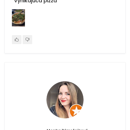
"Vynikajúca pizza"