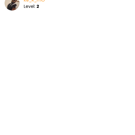
Ke_R_mO
Level:
2