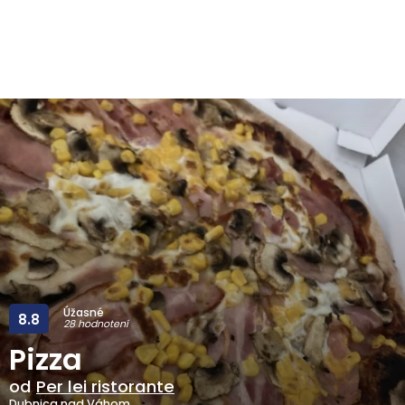
Úžasné
8.8
28 hodnotení
Pizza
od
Per lei ristorante
Dubnica nad Váhom