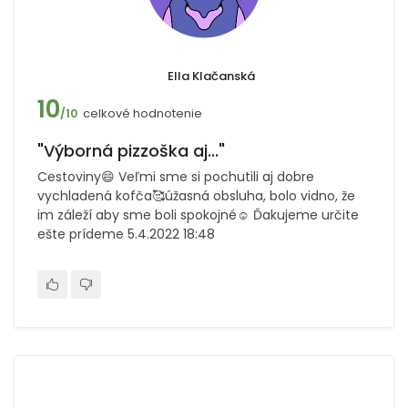
Ella Klačanská
10
celkové hodnotenie
/10
"Výborná pizzoška aj..."
Cestoviny😄 Veľmi sme si pochutili aj dobre
vychladená kofča🥰úžasná obsluha, bolo vidno, že
im záleží aby sme boli spokojné☺️ Ďakujeme určite
ešte prídeme 5.4.2022 18:48