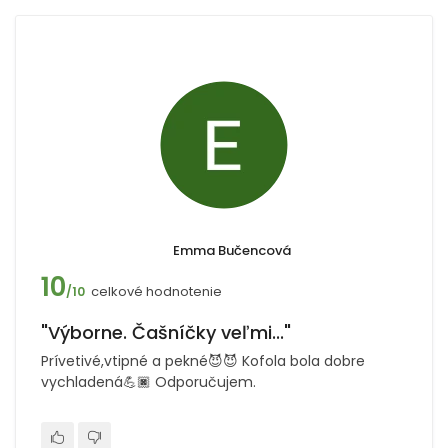
Emma Bučencová
10
celkové hodnotenie
/10
"Výborne. Čašníčky veľmi..."
Prívetivé,vtipné a pekné😈😈 Kofola bola dobre
vychladená💪🏿 Odporučujem.