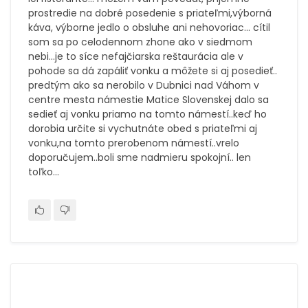
prostredie na dobré posedenie s priateľmi,výborná
káva, výborne jedlo o obsluhe ani nehovoriac... cítil
som sa po celodennom zhone ako v siedmom
nebi...je to síce nefajčiarska reštaurácia ale v
pohode sa dá zapáliť vonku a môžete si aj posedieť..
predtým ako sa nerobilo v Dubnici nad Váhom v
centre mesta námestie Matice Slovenskej dalo sa
sedieť aj vonku priamo na tomto námestí..keď ho
dorobia určite si vychutnáte obed s priateľmi aj
vonku,na tomto prerobenom námestí..vrelo
doporučujem..boli sme nadmieru spokojní.. len
toľko...