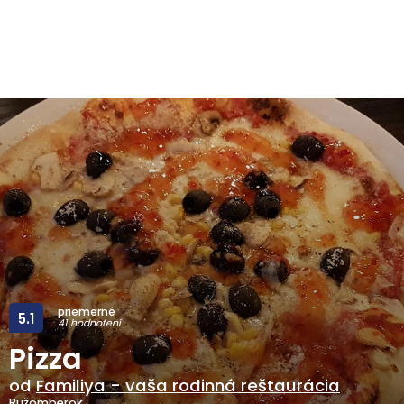
priemerné
5.1
41 hodnotení
Pizza
od
Familiya - vaša rodinná reštaurácia
Ružomberok