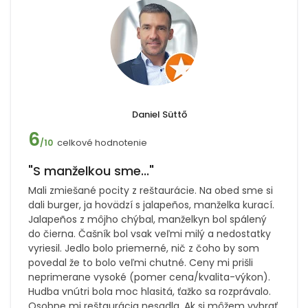
Daniel Süttő
6
celkové hodnotenie
/10
"S manželkou sme..."
Mali zmiešané pocity z reštaurácie. Na obed sme si
dali burger, ja hovädzí s jalapeños, manželka kurací.
Jalapeños z môjho chýbal, manželkyn bol spálený
do čierna. Čašník bol vsak veľmi milý a nedostatky
vyriesil. Jedlo bolo priemerné, nič z čoho by som
povedal že to bolo veľmi chutné. Ceny mi prišli
neprimerane vysoké (pomer cena/kvalita-výkon).
Hudba vnútri bola moc hlasitá, ťažko sa rozprávalo.
Osobne mi reštaurácia nesadla. Ak si môžem vybrať