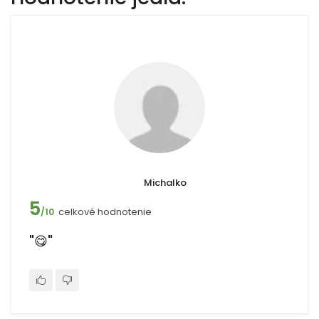
Michalko
5
celkové hodnotenie
/10
"😋"