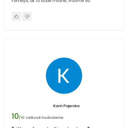
Familiya, ak to bude možné, vrátime sa.
Karin Pajerska
10
celkové hodnotenie
/10