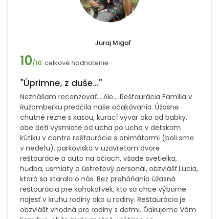
Juraj Migaľ
10
celkové hodnotenie
/10
"Úprimne, z duše..."
Neznášam recenzovať... Ale... Reštaurácia Familia v
Ružomberku predčila naše očakávania. Úžasne
chutné rezne s kašou, kurací vývar ako od babky,
obe deti vysmiate od ucha po ucho v detskom
kútiku v centre reštaurácie s animátormi (boli sme
v nedeľu), parkovisko v uzavretom dvore
reštaurácie a auto na očiach, všade svetielka,
hudba, usmiaty a ústretový personál, obzvlášť Lucia,
ktorá sa starala o nás. Bez preháňania úžasná
reštaurácia pre kohokoľvek, kto sa chce výborne
najesť v kruhu rodiny ako u rodiny. Reštaurácia je
obzvlášt vhodná pre rodiny s deťmi. Ďakujeme Vám