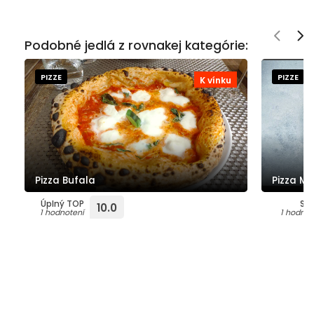
Podobné jedlá z rovnakej kategórie:
PIZZE
PIZZE
K vínku
Pizza Bufala
Pizza Ma
Úplný TOP
Su
10.0
1 hodnotení
1 hodnot