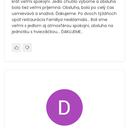
krát veľmi spokojní. Jedlo chutilo výborne a obsluha
bola tiež veľmi príjemná. Obsluha, bola po celý čas
usmievavá a snaživá. Ďakujeme. Po dvoch týždňoch
opäť reštaurácia Familiya nesklamala... Boli sme
veľmi s jedlom aj atmosférou spokojní, obsluha na
jednotku s hviezdičkou... ĎAKUJEME..