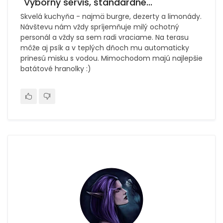
"Výborný servis, štandardne..."
Skvelá kuchyňa - najmä burgre, dezerty a limonády.
Návštevu nám vždy spríjemňuje milý ochotný
personál a vždy sa sem radi vraciame. Na terasu
môže aj psík a v teplých dňoch mu automaticky
prinesú misku s vodou. Mimochodom majú najlepšie
batátové hranolky :)