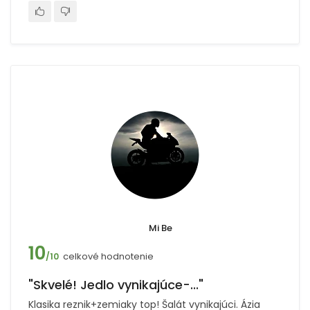
Mi Be
10
celkové hodnotenie
/10
"Skvelé! Jedlo vynikajúce-..."
Klasika reznik+zemiaky top! Šalát vynikajúci. Ázia