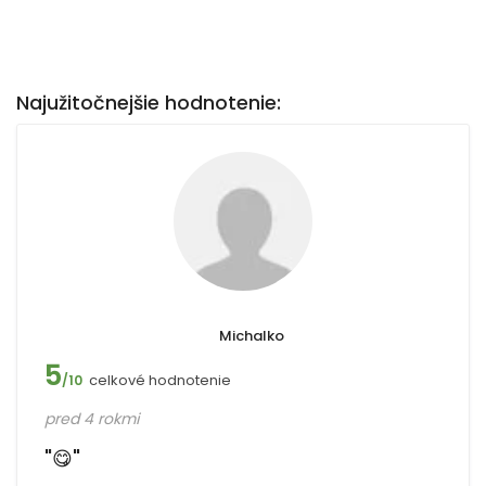
Najužitočnejšie hodnotenie:
Michalko
5
celkové hodnotenie
/10
pred 4 rokmi
"😋"