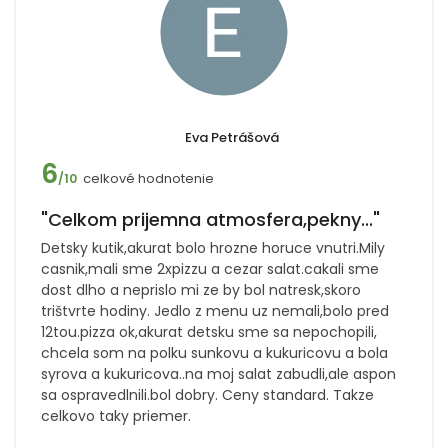
Eva Petrášová
6
celkové hodnotenie
/10
"Celkom prijemna atmosfera,pekny..."
Detsky kutik,akurat bolo hrozne horuce vnutri.Mily
casnik,mali sme 2xpizzu a cezar salat.cakali sme
dost dlho a neprislo mi ze by bol natresk,skoro
trištvrte hodiny. Jedlo z menu uz nemali,bolo pred
12tou.pizza ok,akurat detsku sme sa nepochopili,
chcela som na polku sunkovu a kukuricovu a bola
syrova a kukuricova..na moj salat zabudli,ale aspon
sa ospravedlnili.bol dobry. Ceny standard. Takze
celkovo taky priemer.