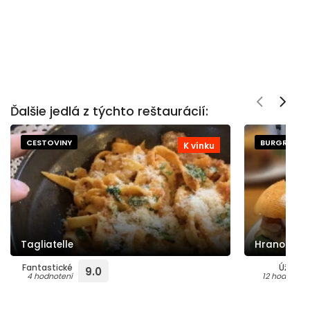
Ďalšie jedlá z týchto reštaurácií:
CESTOVINY
BURGRE
K vínku
Tagliatelle
Hranolčeky
Fantastické
Úžasné
9.0
4 hodnotení
12 hodnotení