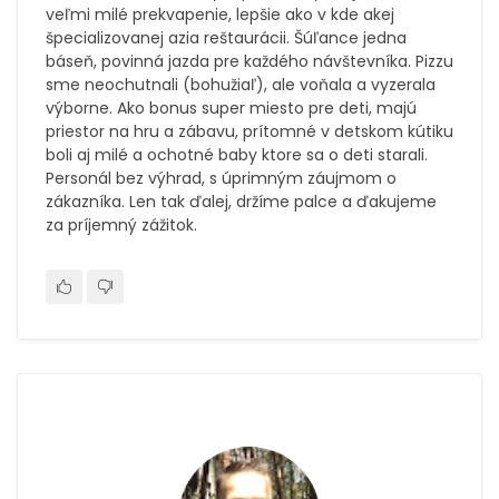
veľmi milé prekvapenie, lepšie ako v kde akej
špecializovanej azia reštaurácii. Šúľance jedna
báseň, povinná jazda pre každého návštevníka. Pizzu
sme neochutnali (bohužiaľ), ale voňala a vyzerala
výborne. Ako bonus super miesto pre deti, majú
priestor na hru a zábavu, prítomné v detskom kútiku
boli aj milé a ochotné baby ktore sa o deti starali.
Personál bez výhrad, s úprimným záujmom o
zákazníka. Len tak ďalej, držíme palce a ďakujeme
za príjemný zážitok.