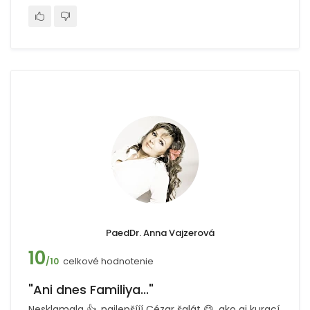
PaedDr. Anna Vajzerová
10
celkové hodnotenie
/10
"Ani dnes Familiya..."
Nesklamala 👍, najlepšííí Cézar šalát 😋, ako aj kurací