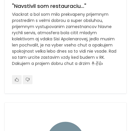
"Navstivil som restauraciu..."
Viackrat a bol som milo prekvapeny prijemnym
prostredim s velmi dobrou a super obsluhou,
prijemnym vystupovanim zamestnancov hlavne
rychli servis, atmosfera bola citit mladym
kolektivom aj vdaka Sisi Apolenarovej, jedlo musim
len pochvalit, je na vyber vseho chut a opakujem
spokojnost velka lebo dnes sa to vidi nie vsade. Rad
sa tam urcite zastavim vzdy ked budem v RK.
Dakujem a prajem dobru chut a drzim 🤞✌️👍