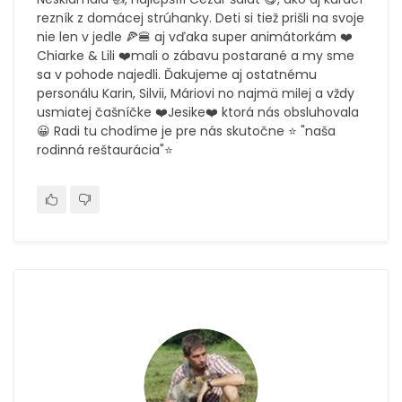
rezník z domácej strúhanky. Deti si tiež prišli na svoje
nie len v jedle 🍕🍔 aj vďaka super animátorkám ❤️
Chiarke & Lili ❤️mali o zábavu postarané a my sme
sa v pohode najedli. Ďakujeme aj ostatnému
personálu Karin, Silvii, Máriovi no najmä milej a vždy
usmiatej čašníčke ❤️Jesike❤️ ktorá nás obsluhovala
😀 Radi tu chodíme je pre nás skutočne ⭐ "naša
rodinná reštaurácia"⭐