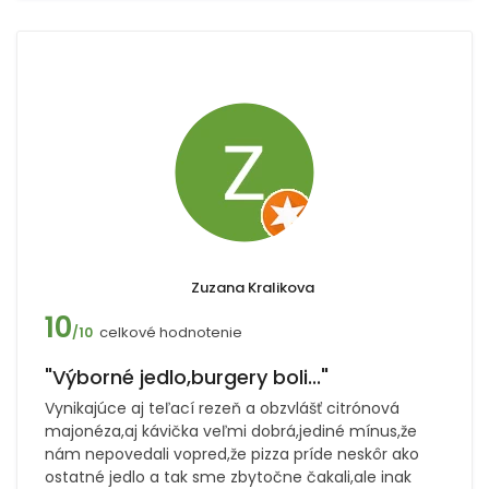
Zuzana Kralikova
10
celkové hodnotenie
/10
"Výborné jedlo,burgery boli..."
Vynikajúce aj teľací rezeň a obzvlášť citrónová
majonéza,aj kávička veľmi dobrá,jediné mínus,že
nám nepovedali vopred,že pizza príde neskôr ako
ostatné jedlo a tak sme zbytočne čakali,ale inak