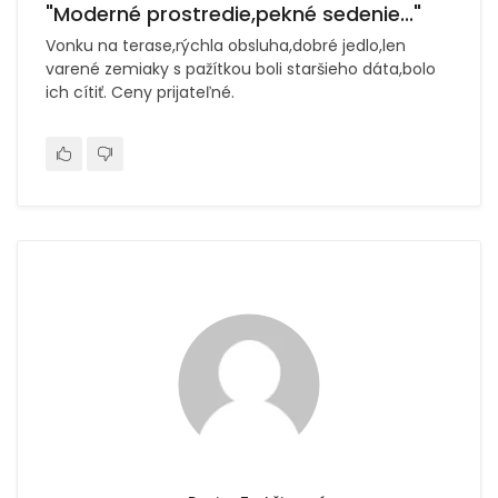
"Moderné prostredie,pekné sedenie..."
Vonku na terase,rýchla obsluha,dobré jedlo,len
varené zemiaky s pažítkou boli staršieho dáta,bolo
ich cítiť. Ceny prijateľné.