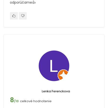
odporúčame👍
Lenka Ferenckova
8
celkové hodnotenie
/10