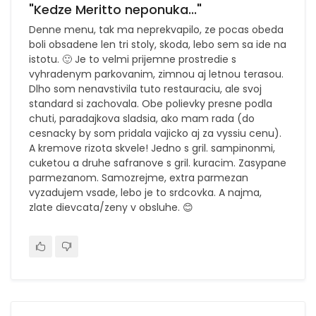
"Kedze Meritto neponuka..."
Denne menu, tak ma neprekvapilo, ze pocas obeda
boli obsadene len tri stoly, skoda, lebo sem sa ide na
istotu. 🙂 Je to velmi prijemne prostredie s
vyhradenym parkovanim, zimnou aj letnou terasou.
Dlho som nenavstivila tuto restauraciu, ale svoj
standard si zachovala. Obe polievky presne podla
chuti, paradajkova sladsia, ako mam rada (do
cesnacky by som pridala vajicko aj za vyssiu cenu).
A kremove rizota skvele! Jedno s gril. sampinonmi,
cuketou a druhe safranove s gril. kuracim. Zasypane
parmezanom. Samozrejme, extra parmezan
vyzadujem vsade, lebo je to srdcovka. A najma,
zlate dievcata/zeny v obsluhe. 😊