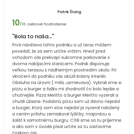
Patrik Šlang
10
celkové hodnotenie
/10
"Bola to naša..."
Prvá návšteva tohto podniku a už teraz môžem
povedať, že sa sem určite vrátim. Hneď pred
vchodom vás prekvapí sukromne parkovanie s
dvoma nabíjacími stanicami. Podnik disponuje
veľkou terasou s nádherným prostredím okolo. Pri
vkročení do podniku vás okúzli krásny interiér.
Obsluha na úrovni ( milá, usmievava). Vybrali sme si
pizzu a burger a ťažko mi zhodnotiť čo bolo lepšie a
chutnejšie. Pizza Meritto a burger Meritto vyzerali a
chutili úžasne. Podobnú pizzu som už dávno nejedol
a burger, ktorý som síce nejedol ja vyzeral naložený
a cením prílohu zemiakové lyžičky, majonézu a
šalát k samotnému burgru. Cítili sme sa tu príjemne
a ako som v úvode písal určite sa tu zastavíme
čoskoro zas.