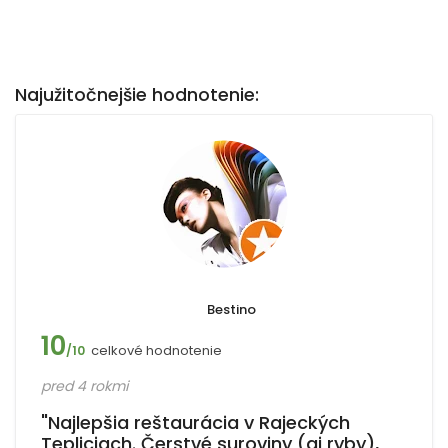
Najužitočnejšie hodnotenie:
Bestino
10
celkové hodnotenie
/10
pred 4 rokmi
"Najlepšia reštaurácia v Rajeckých
Tepliciach. Čerstvé suroviny (aj ryby),