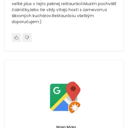
veľké plus v tejto peknej reštaurácií.Musím pochváliť
čašníčky,lebo tie vždy vítajú hostí s úsmevom,a
šikovných kuchárov.Reštauráciu všetkým
doporučujem:)
Majo Majo