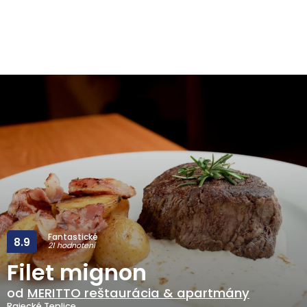
Fantastické
8.9
21 hodnotení
Filet mignon
od
MERITTO reštaurácia & apartmány
Rajecké Teplice