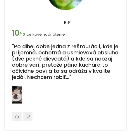
R. P.
10
celkové hodnotenie
/10
"Po dlhej dobe jedna z reštaurácií, kde je
príjemná, ochotná a usmievavá obsluha
(dve pekné dievčatá) a kde sa naozaj
dobre varí, pretože pána kuchára to
očividne baví a to sa odráža v kvalite
jedál. Nechcem robiť…"