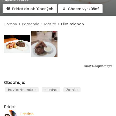
Pridať do obľúbených
Chcem vyskúšať
Domov
Kategórie
Mäsité
Filet mignon
zdroj: Google maps
Obsahuje:
hovädzie mäso
slanina
žemľa
Pridal:
Bestino