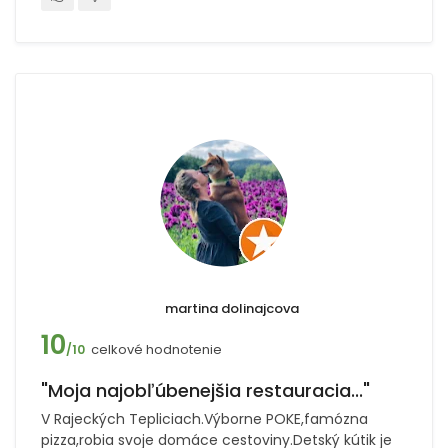
martina dolinajcova
10
celkové hodnotenie
/10
"Moja najobľúbenejšia restauracia..."
V Rajeckých Tepliciach.Výborne POKE,famózna
pizza,robia svoje domáce cestoviny.Detský kútik je