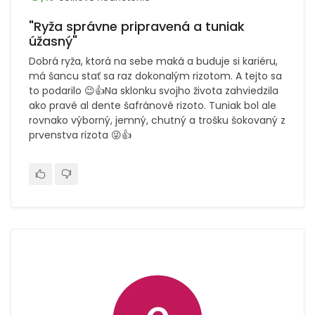
"Ryža správne pripravená a tuniak
úžasný"
Dobrá ryža, ktorá na sebe maká a buduje si kariéru,
má šancu stať sa raz dokonalým rizotom. A tejto sa
to podarilo 😉👍Na sklonku svojho života zahviedzila
ako pravé al dente šafránové rizoto. Tuniak bol ale
rovnako výborný, jemný, chutný a trošku šokovaný z
prvenstva rizota 😜👍