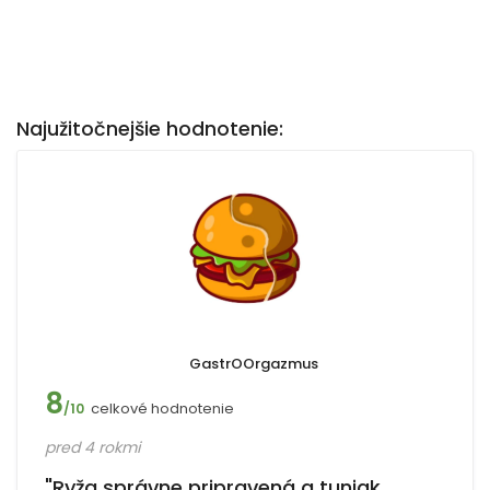
Najužitočnejšie hodnotenie:
GastrOOrgazmus
8
celkové hodnotenie
/10
pred 4 rokmi
"Ryža správne pripravená a tuniak