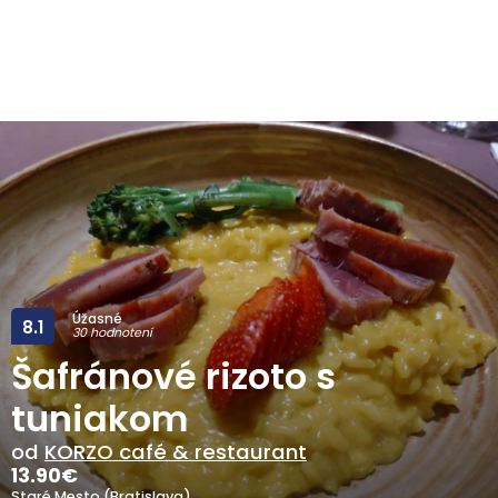
Úžasné
8.1
30 hodnotení
Šafránové rizoto s
tuniakom
od
KORZO café & restaurant
13.90
€
Staré Mesto (Bratislava)