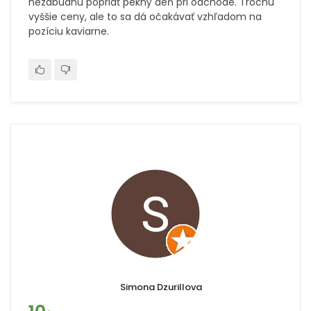
nezabudnú popriať pekný deň pri odchode. Trochu
vyššie ceny, ale to sa dá očakávať vzhľadom na
pozíciu kaviarne.
Simona Dzurillova