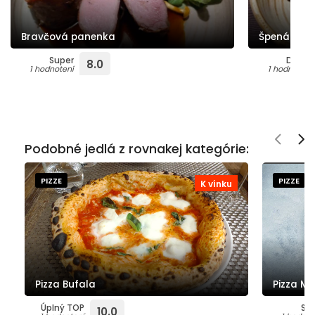
Bravčová panenka
Špenátové 
Super
Dobré
8.0
1 hodnotení
1 hodnotení
Podobné jedlá z rovnakej kategórie:
PIZZE
PIZZE
K vínku
Pizza Bufala
Pizza Ma
Úplný TOP
Su
10.0