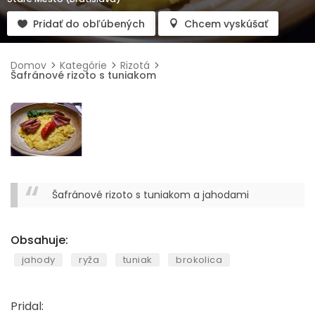
Pridať do obľúbených
Chcem vyskúšať
Domov
Kategórie
Rizotá
Šafránové rizoto s tuniakom
Šafránové rizoto s tuniakom a jahodami
Obsahuje:
jahody
ryža
tuniak
brokolica
Pridal: