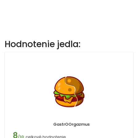
Hodnotenie jedla:
GastrOOrgazmus
8
celkové hodnotenie
/10