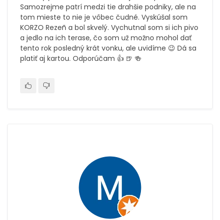
Samozrejme patrí medzi tie drahšie podniky, ale na
tom mieste to nie je vôbec čudné. Vyskúšal som
KORZO Rezeñ a bol skvelý. Vychutnal som si ich pivo
a jedlo na ich terase, čo som už možno mohol dať
tento rok posledný krát vonku, ale uvidíme 😉 Dá sa
platiť aj kartou. Odporúčam 👍 🍺 🍻