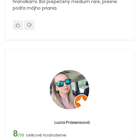
hranolkami. Bol prepečený medium rare, presne
podľa môjho priania.
Lucia Präsensová
8
celkové hodnotenie
/10