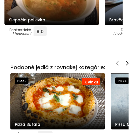
Slepačia polievka
Bravčový r
Fantastické
Dobré
9.0
1 hodnotení
1 hodnotení
Podobné jedlá z rovnakej kategórie:
PIZZE
PIZZE
K vínku
Pizza Bufala
Pizza Ma