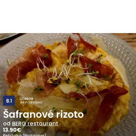
Úžasné
8.1
44 hodnotení
Šafranové rizoto
od
BERG restaurant
13.90
€
Petržalka (Bratislava)