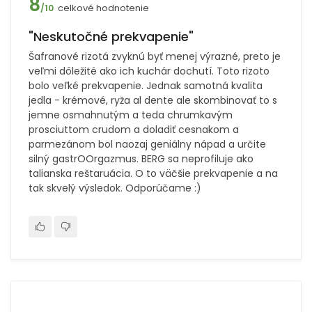
8
celkové hodnotenie
/10
"Neskutočné prekvapenie"
Šafranové rizotá zvyknú byť menej výrazné, preto je
veľmi dôležité ako ich kuchár dochutí. Toto rizoto
bolo veľké prekvapenie. Jednak samotná kvalita
jedla - krémové, ryža al dente ale skombinovať to s
jemne osmahnutým a teda chrumkavým
prosciuttom crudom a doladiť cesnakom a
parmezánom bol naozaj geniálny nápad a určite
silný gastrOOrgazmus. BERG sa neprofiluje ako
talianska reštaruácia. O to väčšie prekvapenie a na
tak skvelý výsledok. Odporúčame :)