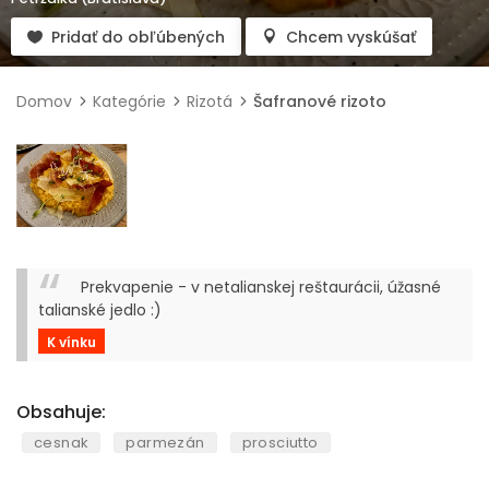
Pridať do obľúbených
Chcem vyskúšať
Domov
Kategórie
Rizotá
Šafranové rizoto
Prekvapenie - v netalianskej reštaurácii, úžasné
talianské jedlo :)
K vínku
Obsahuje:
cesnak
parmezán
prosciutto