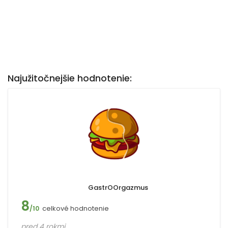
Najužitočnejšie hodnotenie:
GastrOOrgazmus
8
celkové hodnotenie
/10
pred 4 rokmi