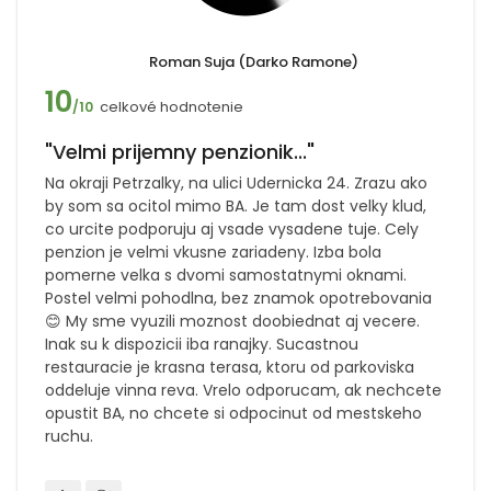
Roman Suja (Darko Ramone)
10
celkové hodnotenie
/10
"Velmi prijemny penzionik..."
Na okraji Petrzalky, na ulici Udernicka 24. Zrazu ako
by som sa ocitol mimo BA. Je tam dost velky klud,
co urcite podporuju aj vsade vysadene tuje. Cely
penzion je velmi vkusne zariadeny. Izba bola
pomerne velka s dvomi samostatnymi oknami.
Postel velmi pohodlna, bez znamok opotrebovania
😊 My sme vyuzili moznost doobiednat aj vecere.
Inak su k dispozicii iba ranajky. Sucastnou
restauracie je krasna terasa, ktoru od parkoviska
oddeluje vinna reva. Vrelo odporucam, ak nechcete
opustit BA, no chcete si odpocinut od mestskeho
ruchu.