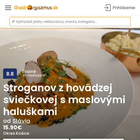
Prihlásenie
Úžasné
8.8
35 hodnotení
Stroganov z hovädzej
sviečkovej s maslovými
haluškami
od
Slávia
15.90
€
Okres Košice