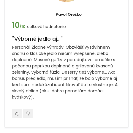
Pavol Oreško
10
celkové hodnotenie
/10
"Výborné jedlo aj..."
Personál. Žiadne výhrady. Obzvlášť vyzdvihnem
snahu o klasické jedlo niečim vylepšené, alebo
doplnené. Mäsové guľky v paradajkovej omáčke s
pečenou paprikou doplnené o grilovanú kvasenú
zeleniny. Výborná fúzia. Dezerty tiež výborné... Ako
bonus predjedlo, musím priznať, že bolo výborné aj
keď som nedokázal identifikovať čo to vlastne je. A
skvelý chlieb (ak si dobre pamätám domáci
kváskový).