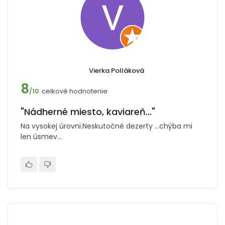
Vierka Polláková
8
celkové hodnotenie
/10
"Nádherné miesto, kaviareň..."
Na vysokej úrovni.Neskutočné dezerty ...chýba mi
len úsmev...