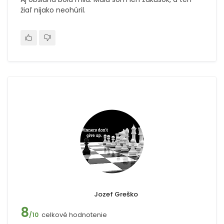
žiaľ nijako neohúril.
Jozef Greško
8
celkové hodnotenie
/10