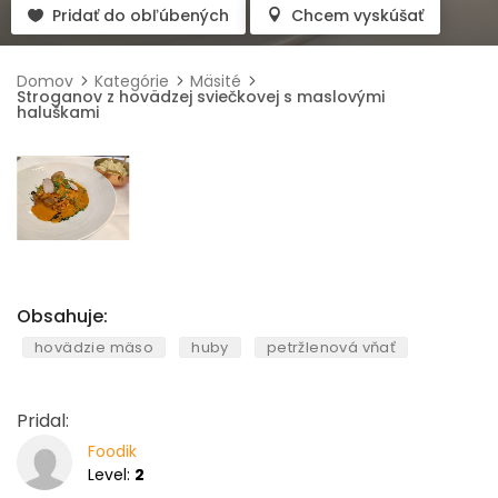
Pridať do obľúbených
Chcem vyskúšať
Domov
Kategórie
Mäsité
Stroganov z hovädzej sviečkovej s maslovými
haluškami
Obsahuje:
hovädzie mäso
huby
petržlenová vňať
Pridal:
Foodik
Level:
2