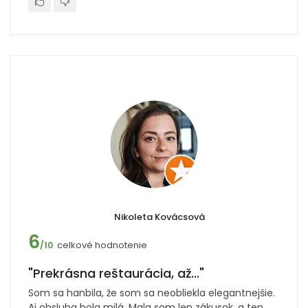
Nikoleta Kovácsová
6
celkové hodnotenie
/10
"Prekrásna reštaurácia, až..."
Som sa hanbila, že som sa neobliekla elegantnejšie.
Aj obsluha bola milá. Mala som len zákusok, a ten