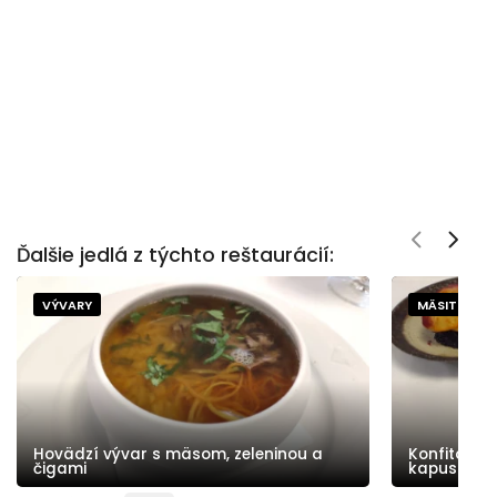
Ďalšie jedlá z týchto reštaurácií:
VÝVARY
MÄSITÉ
Hovädzí vývar s mäsom, zeleninou a
Konfitované
čigami
kapusta, su