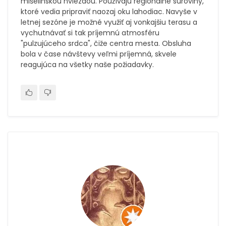
mišelinskou hviezdou. Používajú regionálne suroviny,
ktoré vedia pripraviť naozaj oku lahodiac. Navyše v
letnej sezóne je možné využiť aj vonkajšiu terasu a
vychutnávať si tak príjemnú atmosféru
"pulzujúceho srdca", čiže centra mesta. Obsluha
bola v čase návštevy veľmi príjemná, skvele
reagujúca na všetky naše požiadavky.