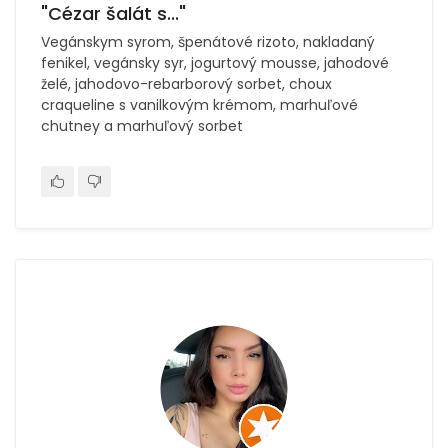
"Cézar šalát s..."
Vegánskym syrom, špenátové rizoto, nakladaný
fenikel, vegánsky syr, jogurtový mousse, jahodové
želé, jahodovo-rebarborový sorbet, choux
craqueline s vanilkovým krémom, marhuľové
chutney a marhuľový sorbet