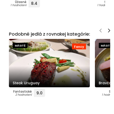
Úžasné
Super
8.4
1 hodnotení
1 hodnotení
Podobné jedlá z rovnakej kategórie:
MÄSITÉ
MÄSITÉ
Fancy
Steak Uruguay
Bravčov
Fantastické
Su
9.0
2 hodnotení
1 hodnot