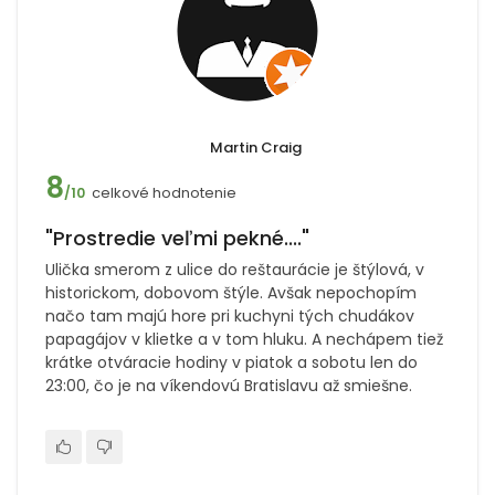
Martin Craig
8
celkové hodnotenie
/10
"Prostredie veľmi pekné...."
Ulička smerom z ulice do reštaurácie je štýlová, v
historickom, dobovom štýle. Avšak nepochopím
načo tam majú hore pri kuchyni tých chudákov
papagájov v klietke a v tom hluku. A nechápem tiež
krátke otváracie hodiny v piatok a sobotu len do
23:00, čo je na víkendovú Bratislavu až smiešne.