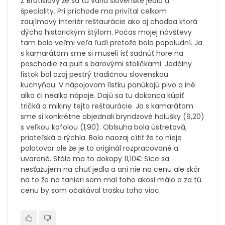
Z Bratislavy že sa tu varia slovenské jedlá a
špeciality. Pri príchode ma privítal celkom
zaujímavý interiér reštaurácie ako aj chodba ktorá
dýcha historickým štýlom. Počas mojej návštevy
tam bolo veľmi veľa ľudí pretože bolo popoludní. Ja
s kamarátom sme si museli ísť sadnúť hore na
poschodie za pult s barovými stoličkami. Jedálny
lístok bol ozaj pestrý tradičnou slovenskou
kuchyňou. V nápojovom lístku ponúkajú pivo a iné
alko či nealko nápoje. Dajú sa tu dokonca kúpiť
tričká a mikiny tejto reštaurácie. Ja s kamarátom
sme si konkrétne objednali bryndzové halušky (9,20)
s veľkou kofolou (1,90). Oblsuha bola ústretová,
priateľská a rýchla. Bolo naozaj cítiť že to nieje
polotovar ale že je to originál rozpracované a
uvarené. Stálo ma to dokopy 11,10€ Síce sa
nesťažujem na chuť jedla a ani nie na cenu ale skôr
na to že na tanieri som mal toho akosi málo a za tú
cenu by som očakával trošku toho viac.