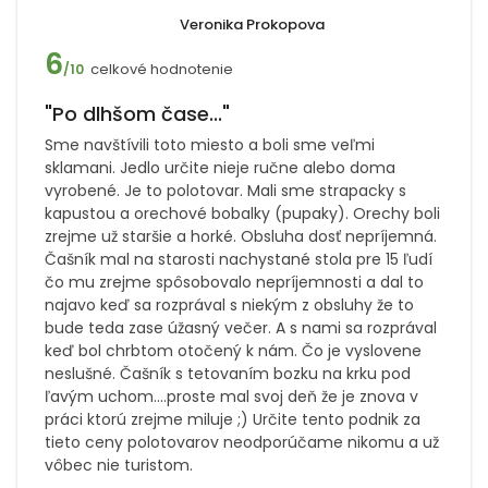
Veronika Prokopova
6
celkové hodnotenie
/10
"Po dlhšom čase..."
Sme navštívili toto miesto a boli sme veľmi
sklamani. Jedlo určite nieje ručne alebo doma
vyrobené. Je to polotovar. Mali sme strapacky s
kapustou a orechové bobalky (pupaky). Orechy boli
zrejme už staršie a horké. Obsluha dosť nepríjemná.
Čašník mal na starosti nachystané stola pre 15 ľudí
čo mu zrejme spôsobovalo nepríjemnosti a dal to
najavo keď sa rozprával s niekým z obsluhy že to
bude teda zase úžasný večer. A s nami sa rozprával
keď bol chrbtom otočený k nám. Čo je vyslovene
neslušné. Čašník s tetovaním bozku na krku pod
ľavým uchom....proste mal svoj deň že je znova v
práci ktorú zrejme miluje ;) Určite tento podnik za
tieto ceny polotovarov neodporúčame nikomu a už
vôbec nie turistom.