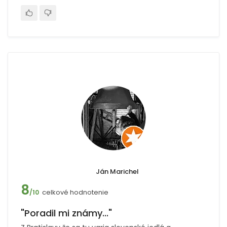
Ján Marichel
8
celkové hodnotenie
/10
"Poradil mi známy..."