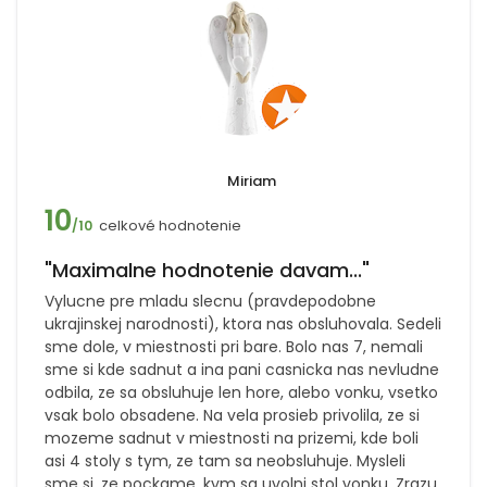
Miriam
10
celkové hodnotenie
/10
"Maximalne hodnotenie davam..."
Vylucne pre mladu slecnu (pravdepodobne
ukrajinskej narodnosti), ktora nas obsluhovala. Sedeli
sme dole, v miestnosti pri bare. Bolo nas 7, nemali
sme si kde sadnut a ina pani casnicka nas nevludne
odbila, ze sa obsluhuje len hore, alebo vonku, vsetko
vsak bolo obsadene. Na vela prosieb privolila, ze si
mozeme sadnut v miestnosti na prizemi, kde boli
asi 4 stoly s tym, ze tam sa neobsluhuje. Mysleli
sme si, ze pockame, kym sa uvolni stol vonku. Zrazu