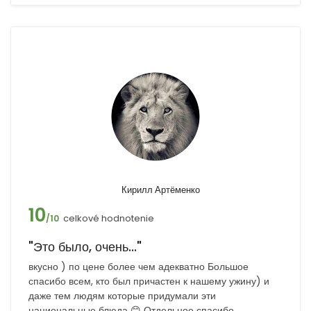
Кирилл Артёменко
10
celkové hodnotenie
/10
"Это было, очень..."
вкусно ) по цене более чем адекватно Большое
спасибо всем, кто был причастен к нашему ужину) и
даже тем людям которые придумали эти
национальные блюда 😊 Отдельное спасибо