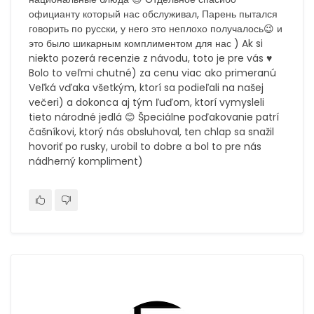
официанту который нас обслуживал, Парень пытался
говорить по русски, у него это неплохо получалось😉 и
это было шикарным комплиментом для нас ) Ak si
niekto pozerá recenzie z návodu, toto je pre vás ♥ ️
Bolo to veľmi chutné) za cenu viac ako primeranú
Veľká vďaka všetkým, ktorí sa podieľali na našej
večeri) a dokonca aj tým ľuďom, ktorí vymysleli
tieto národné jedlá 😊 Špeciálne poďakovanie patrí
čašníkovi, ktorý nás obsluhoval, ten chlap sa snažil
hovoriť po rusky, urobil to dobre a bol to pre nás
nádherný kompliment)