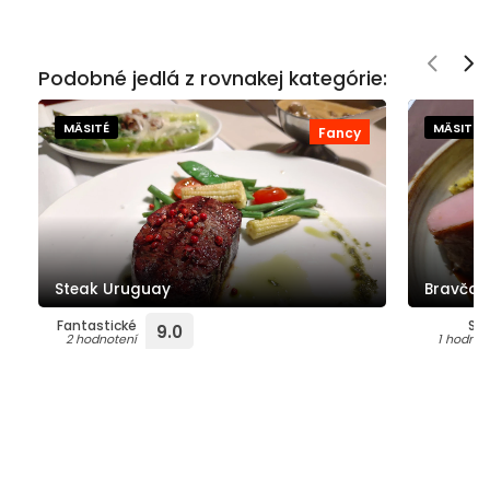
Podobné jedlá z rovnakej kategórie:
MÄSITÉ
MÄSITÉ
Fancy
Steak Uruguay
Bravčov
Fantastické
Su
9.0
2 hodnotení
1 hodnot