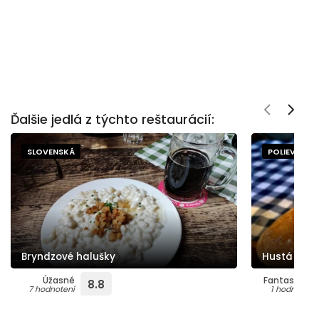
Ďalšie jedlá z týchto reštaurácií:
SLOVENSKÁ
POLIEVKY
Bryndzové halušky
Hustá mušľ
Úžasné
Fantastické
8.8
7 hodnotení
1 hodnotení