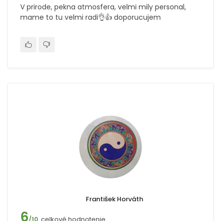
V prirode, pekna atmosfera, velmi mily personal,
mame to tu velmi radi👌👍 doporucujem
František Horváth
6
celkové hodnotenie
/10