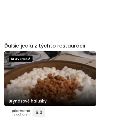
Ďalšie jedlá z týchto reštaurácií:
SLOVENSKÁ
Bryndzové halušky
priemerné
6.0
1 hodnotení