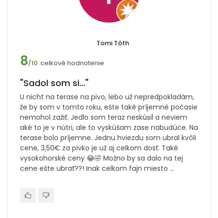
Tomi Tóth
8
celkové hodnotenie
/10
"Sadol som si..."
U nicht na terase na pivo, lebo už nepredpokladám,
že by som v tomto roku, ešte také príjemné počasie
nemohol zažiť. Jedlo som teraz neskúsil a neviem
aké to je v nútri, ale to vyskúšam zase nabudúce. Na
terase bolo príjemne. Jednu hviezdu som ubral kvôli
cene, 3,50€ za pivko je už aj celkom dosť. Také
vysokohorské ceny 😂🤣 Možno by sa dalo na tej
cene ešte ubrať??! Inak celkom fajn miesto ...