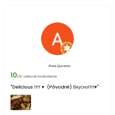
Анна Цыгалко
10
celkové hodnotenie
/10
"Delicious !!!! ♥ ️ (Pôvodné) Вкусно!!!!♥️"