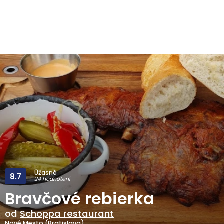
Úžasné
8.7
24 hodnotení
Bravčové rebierka
od
Schoppa restaurant
Nové Mesto (Bratislava)