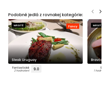
Podobné jedlá z rovnakej kategórie:
MÄSITÉ
MÄSITÉ
Fancy
Steak Uruguay
Bravčov
Fantastické
Su
9.0
2 hodnotení
1 hodnot