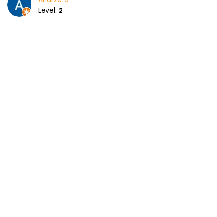
Andrzej S
Level:
2