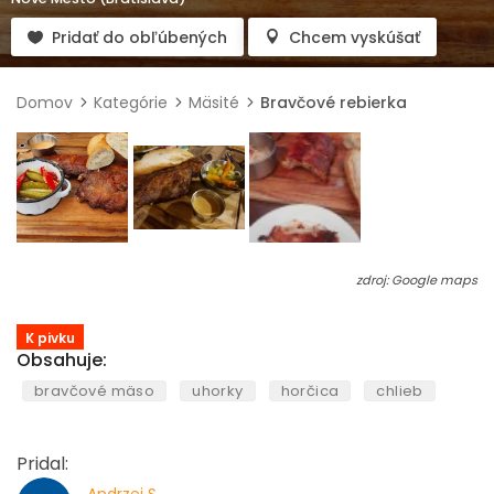
Pridať do obľúbených
Chcem vyskúšať
Domov
Kategórie
Mäsité
Bravčové rebierka
zdroj: Google maps
K pivku
Obsahuje:
bravčové mäso
uhorky
horčica
chlieb
Pridal: