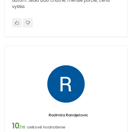
autom. Jedlo bolo chutné, menšie porcie, cena
vyššia.
Radmila Randjelovic
10
celkové hodnotenie
/10