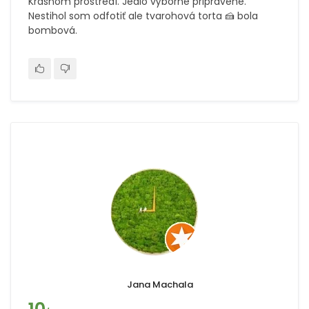
Krásnom prostredí. Jedlo výborne pripravené.
Nestihol som odfotiť ale tvarohová torta 🍰 bola
bombová.
Jana Machala