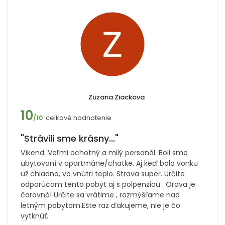
Zuzana Ziackova
10
celkové hodnotenie
/10
"Strávili sme krásny..."
Víkend. Veľmi ochotný a milý personál. Boli sme
ubytovaní v apartmáne/chatke. Aj keď bolo vonku
už chladno, vo vnútri teplo. Strava super. Určite
odporúčam tento pobyt aj s polpenziou . Orava je
čarovná! Určite sa vrátime , rozmýšľame nad
letným pobytom.Ešte raz ďakujeme, nie je čo
vytknúť.