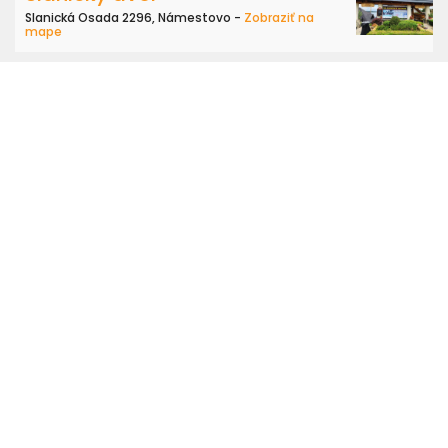
Slanická Osada 2296, Námestovo -
Zobraziť na
mape