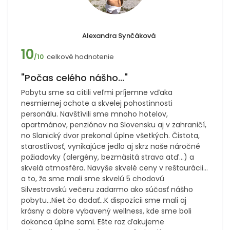
Alexandra Synčáková
10
celkové hodnotenie
/10
"Počas celého nášho..."
Pobytu sme sa cítili veľmi príjemne vďaka
nesmiernej ochote a skvelej pohostinnosti
personálu. Navštívili sme mnoho hotelov,
apartmánov, penziónov na Slovensku aj v zahraničí,
no Slanický dvor prekonal úplne všetkých. Čistota,
starostlivosť, vynikajúce jedlo aj skrz naše náročné
požiadavky (alergény, bezmäsitá strava atď…) a
skvelá atmosféra. Navyše skvelé ceny v reštaurácii…
a to, že sme mali sme skvelú 5 chodovú
Silvestrovskú večeru zadarmo ako súčasť nášho
pobytu…Niet čo dodať…K dispozícii sme mali aj
krásny a dobre vybavený wellness, kde sme boli
dokonca úplne sami. Ešte raz ďakujeme