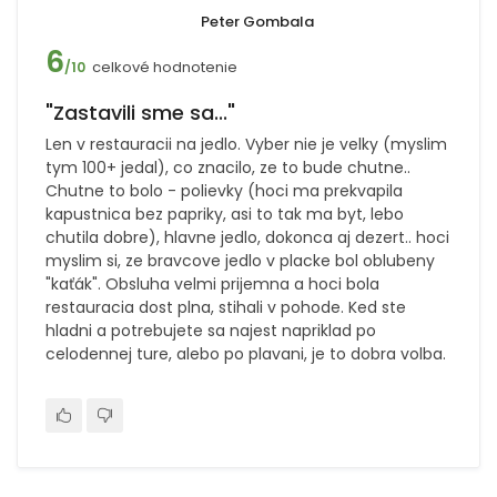
Peter Gombala
6
celkové hodnotenie
/10
"Zastavili sme sa..."
Len v restauracii na jedlo. Vyber nie je velky (myslim
tym 100+ jedal), co znacilo, ze to bude chutne..
Chutne to bolo - polievky (hoci ma prekvapila
kapustnica bez papriky, asi to tak ma byt, lebo
chutila dobre), hlavne jedlo, dokonca aj dezert.. hoci
myslim si, ze bravcove jedlo v placke bol oblubeny
"kaťák". Obsluha velmi prijemna a hoci bola
restauracia dost plna, stihali v pohode. Ked ste
hladni a potrebujete sa najest napriklad po
celodennej ture, alebo po plavani, je to dobra volba.