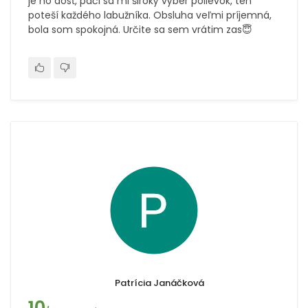
je ho dosť, páči sa mi široký výber polievok, ten
poteší každého labužníka. Obsluha veľmi príjemná,
bola som spokojná. Určite sa sem vrátim zas😇
Patrícia Janáčková