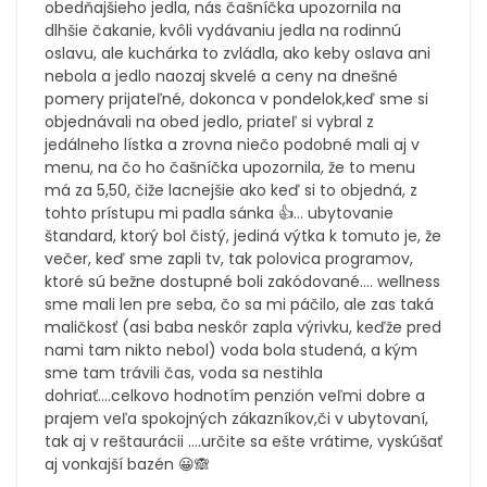
obedňajšieho jedla, nás čašníčka upozornila na
dlhšie čakanie, kvôli vydávaniu jedla na rodinnú
oslavu, ale kuchárka to zvládla, ako keby oslava ani
nebola a jedlo naozaj skvelé a ceny na dnešné
pomery prijateľné, dokonca v pondelok,keď sme si
objednávali na obed jedlo, priateľ si vybral z
jedálneho lístka a zrovna niečo podobné mali aj v
menu, na čo ho čašníčka upozornila, že to menu
má za 5,50, čiže lacnejšie ako keď si to objedná, z
tohto prístupu mi padla sánka 👍... ubytovanie
štandard, ktorý bol čistý, jediná výtka k tomuto je, že
večer, keď sme zapli tv, tak polovica programov,
ktoré sú bežne dostupné boli zakódované.... wellness
sme mali len pre seba, čo sa mi páčilo, ale zas taká
maličkosť (asi baba neskôr zapla výrivku, keďže pred
nami tam nikto nebol) voda bola studená, a kým
sme tam trávili čas, voda sa nestihla
dohriať....celkovo hodnotím penzión veľmi dobre a
prajem veľa spokojných zákazníkov,či v ubytovaní,
tak aj v reštaurácii ....určite sa ešte vrátime, vyskúšať
aj vonkajší bazén 😀🙈