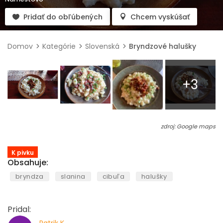
Pridať do obľúbených
Chcem vyskúšať
Domov
Kategórie
Slovenská
Bryndzové halušky
+3
zdroj: Google maps
K pivku
Obsahuje:
bryndza
slanina
cibuľa
halušky
Pridal: