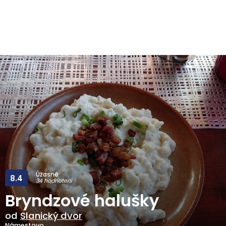
Úžasné
8.4
34 hodnotení
Bryndzové halušky
od
Slanický dvor
Námestovo