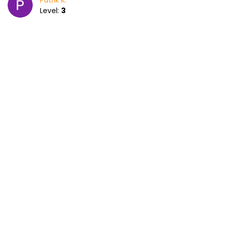
Patrik K.
Level:
3