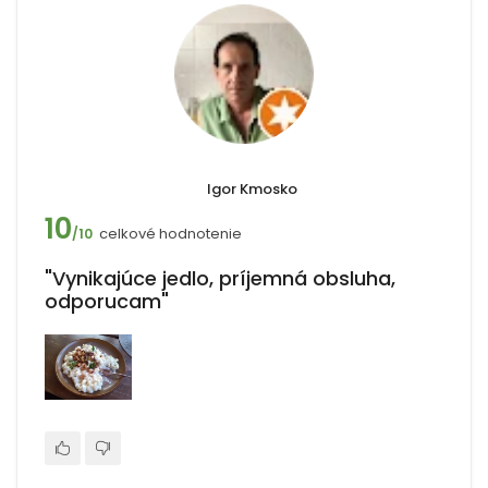
Igor Kmosko
10
celkové hodnotenie
/10
"Vynikajúce jedlo, príjemná obsluha,
odporucam"