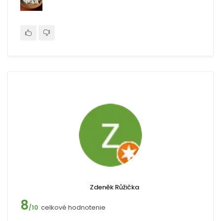
Zdeněk Růžička
8
celkové hodnotenie
/10