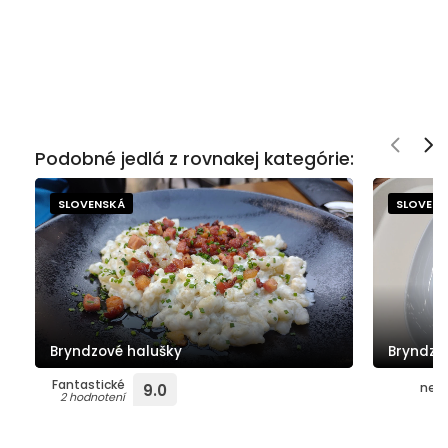
Podobné jedlá z rovnakej kategórie:
SLOVENSKÁ
SLOVEN
Bryndzové halušky
Bryndzo
Fantastické
neho
9.0
2 hodnotení