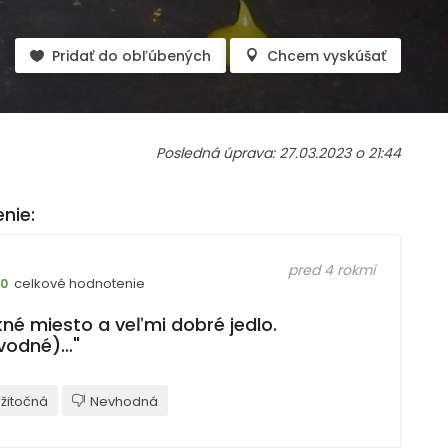
Pridať do obľúbených
Chcem vyskúšať
Posledná úprava: 27.03.2023 o 21:44
nie:
pred 4 rokmi
celkové hodnotenie
10
kné miesto a veľmi dobré jedlo.
vodné)…"
žitočná
Nevhodná