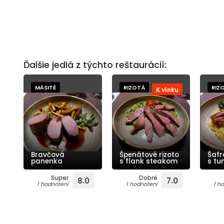
Ďalšie jedlá z týchto reštaurácií:
MÄSITÉ
RIZOTÁ
RIZ
K vínku
Bravčová
Špenátové rizoto
Šafr
panenka
s flank steakom
s tu
Super
Dobré
8.0
7.0
1 hodnotení
1 hodnotení
1 h