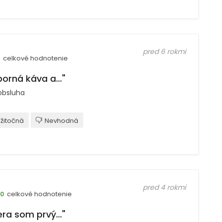
pred 6 rokmi
celkové hodnotenie
orná káva a..."
obsluha
žitočná
Nevhodná
pred 4 rokmi
celkové hodnotenie
10
ra som prvý..."