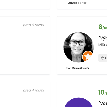
Jozef Feher
pred 6 rokmi
8
/10
"Výb
Milá 
U
Eva Dianišková
pred 4 rokmi
10
/
"Vče