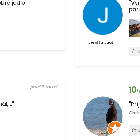
bré jedlo.
"Vy
por
Jenitta Juuti
U
pred 5 rokmi
10
/
l,..."
"Prí
Obsl
U