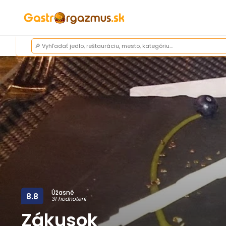
Úžasné
8.8
31 hodnotení
Zákusok