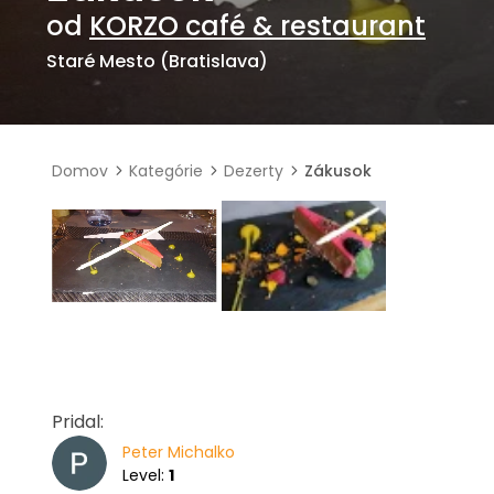
od
KORZO café & restaurant
Staré Mesto (Bratislava)
Domov
Kategórie
Dezerty
Zákusok
Pridal:
Peter Michalko
Level:
1