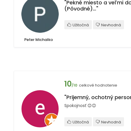
"Pekné miesto a veľmi do
(Pôvodné)…"
Užitočná
Nevhodná
Peter Michalko
10
celkové hodnotenie
/10
"Prijemný, ochotný personá
Spokojnosť 😊😊
Užitočná
Nevhodná