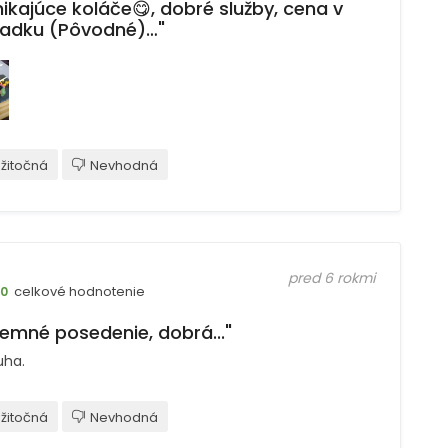
nikajúce koláče😋, dobré služby, cena v
iadku (Pôvodné)…"
žitočná
Nevhodná
pred 6 rokmi
celkové hodnotenie
10
jemné posedenie, dobrá..."
uha.
žitočná
Nevhodná