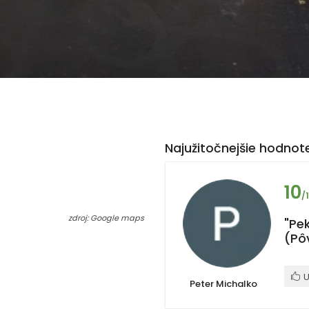
Najužitočnejšie hodnote
10
/
zdroj: Google maps
"Pe
(Pô
U
Peter Michalko