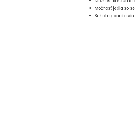
Možnosť konzumácie
Možnosť jedla so s
Bohatá ponuka vín