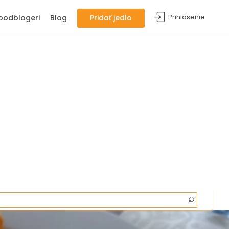
Prihlásenie
oodblogeri
Blog
Pridať jedlo