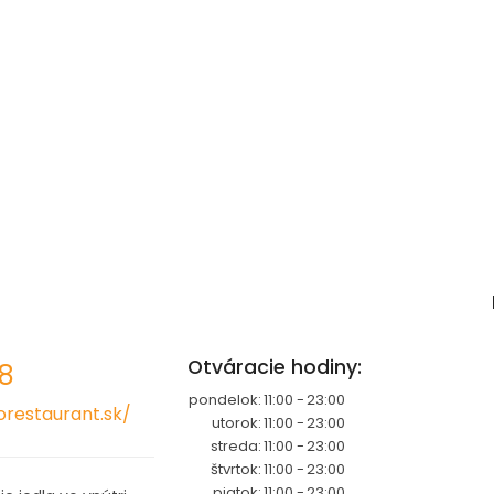
Otváracie hodiny:
18
pondelok:
11:00 -
23:00
orestaurant.sk/
utorok:
11:00 -
23:00
streda:
11:00 -
23:00
štvrtok:
11:00 -
23:00
piatok:
11:00 -
23:00