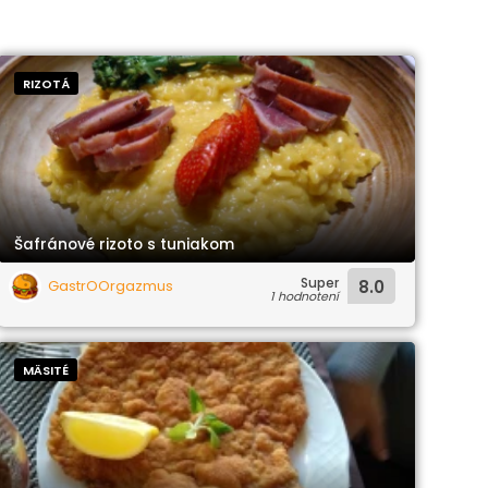
RIZOTÁ
Šafránové rizoto s tuniakom
Super
GastrOOrgazmus
8.0
1 hodnotení
MÄSITÉ