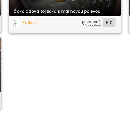
Čokoládová tortička s malinovou polevou
priemerné
Peťka K.
5.0
1 hodnotení