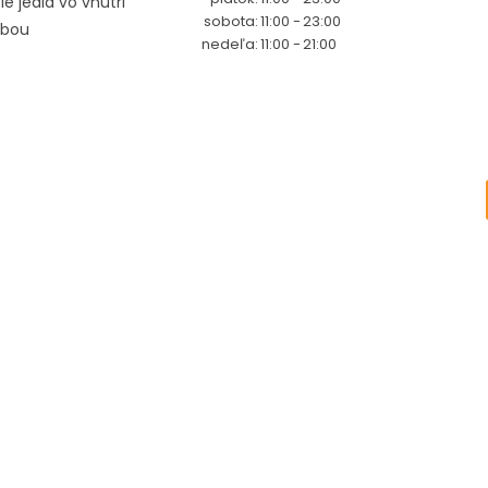
 jedla vo vnútri
sobota:
11:00 -
23:00
ebou
nedeľa:
11:00 -
21:00