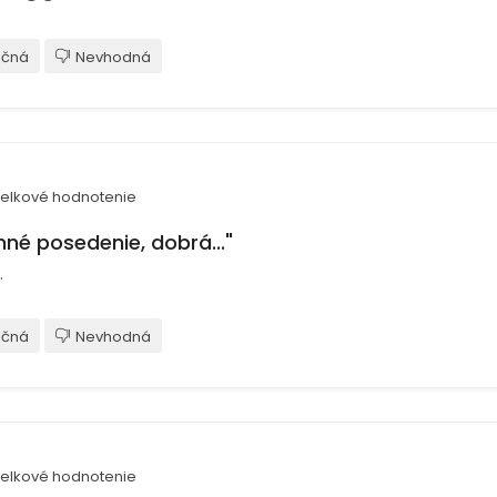
očná
Nevhodná
elkové hodnotenie
mné posedenie, dobrá..."
.
očná
Nevhodná
elkové hodnotenie