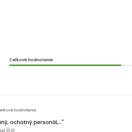
Celkové hodnotenie
elkové hodnotenie
mný, ochotný personál,..."
osť 😊😊