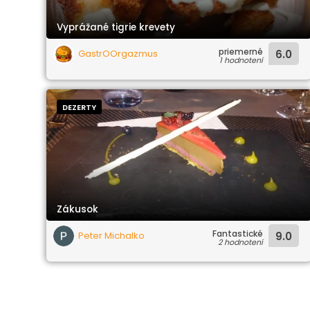
Vyprážané tigrie krevety
priemerné
GastrOOrgazmus
6.0
1 hodnotení
DEZERTY
Zákusok
Fantastické
Peter Michalko
9.0
2 hodnotení