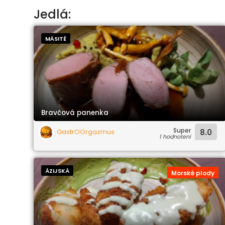
Jedlá:
MÄSITÉ
Bravčová panenka
Super
GastrOOrgazmus
8.0
1 hodnotení
ÁZIJSKÁ
Morské plody