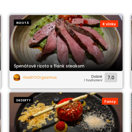
RIZOTÁ
K vínku
Špenátové rizoto s flank steakom
Dobré
GastrOOrgazmus
7.0
1 hodnotení
DEZERTY
Fancy