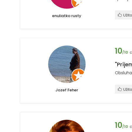
Užit
enuliatko rusty
10
c
/10
"Príje
Obsluha
Užit
Jozef Feher
10
c
/10