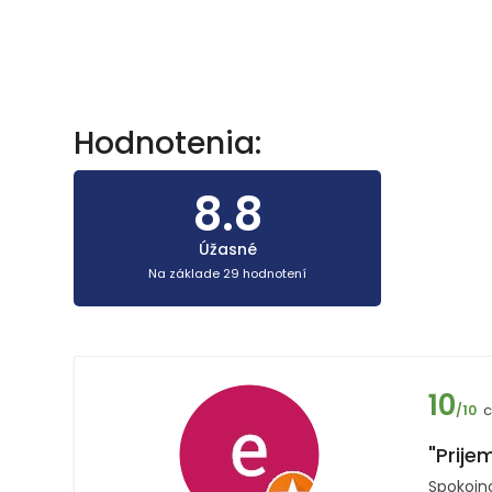
Hodnotenia:
8.8
Úžasné
Na základe 29 hodnotení
10
c
/10
"Prije
Spokojn