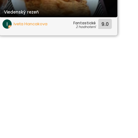
Viedenský rezeň
Fantastické
Iveta Hancakova
9.0
2 hodnotení