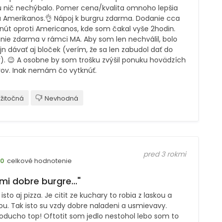
 nič nechýbalo. Pomer cena/kvalita omnoho lepšia
u Amerikanos.👌 Nápoj k burgru zdarma. Dodanie cca
nút oproti Americanos, kde som čakal vyše 2hodin.
nie zdarma v rámci MA. Aby som len nechválil, bolo
jn dávať aj bloček (verím, že sa len zabudol dať do
y). 😉 A osobne by som trošku zvýšil ponuku hovädzích
rov. Inak nemám čo vytknúť.
žitočná
Nevhodná
pred 3 rokmi
celkové hodnotenie
10
mi dobre burgre..."
 isto aj pizza. Je citit ze kuchary to robia z laskou a
u. Tak isto su vzdy dobre naladeni a usmievavy.
oducho top! Oftotit som jedlo nestohol lebo som to