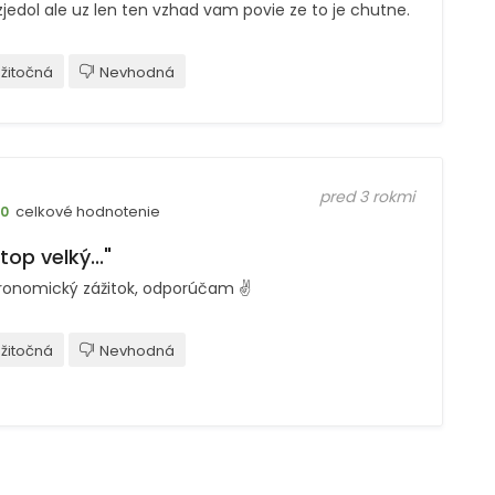
zjedol ale uz len ten vzhad vam povie ze to je chutne.
žitočná
Nevhodná
pred 3 rokmi
celkové hodnotenie
10
 top velký..."
ronomický zážitok, odporúčam ✌️
žitočná
Nevhodná