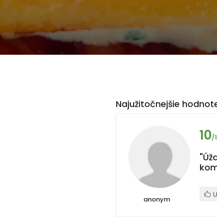
Najužitočnejšie hodnote
10
/
"Úža
kom
U
anonym