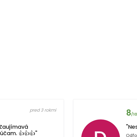
pred 3 rokmi
8
/10
. Zaujímavá
"Nes
účam. 👍👍👍"
Odfot