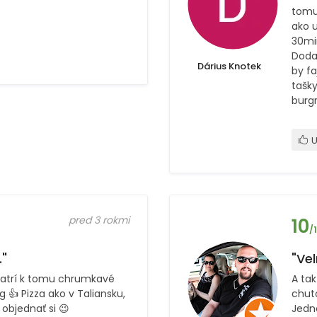
tomu
ako 
30mi
Doda
Dárius Knotek
by fa
tašk
burg
U
pred 3 rokmi
10
/
."
"Vel
atrí k tomu chrumkavé
A tak
 👍 Pizza ako v Taliansku,
chuto
bjednať si 😉
Jedn