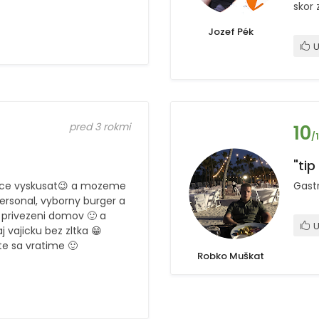
skor 
Jozef Pék
U
pred 3 rokmi
10
/
"tip
chce vyskusat😉 a mozeme
Gast
personal, vyborny burger a
 privezeni domov 🙂 a
U
 vajicku bez zltka 😁
te sa vratime 🙂
Robko Muškat