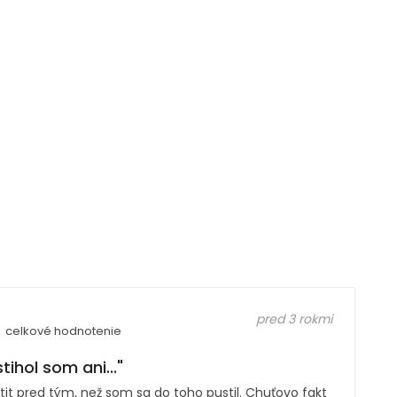
pred 3 rokmi
celkové hodnotenie
tihol som ani..."
it pred tým, než som sa do toho pustil. Chuťovo fakt