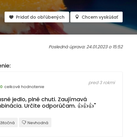
Pridať do obľúbených
Chcem vyskúšať
Posledná úprava: 24.01.2023 o 15:52
nie:
pred 3 rokmi
celkové hodnotenie
10
sné jedlo, plné chuti. Zaujímavá
binácia. Určite odporúčam. 👍👍👍"
žitočná
Nevhodná