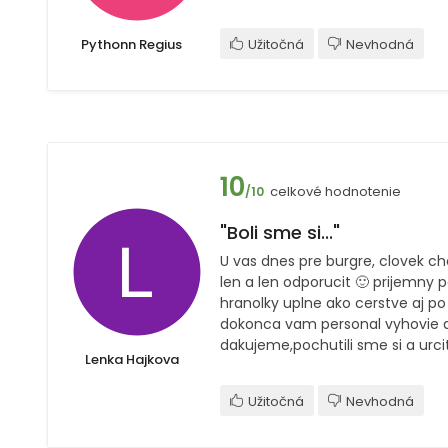
Pythonn Regius
Užitočná
Nevhodná
10
celkové hodnotenie
/10
"Boli sme si..."
U vas dnes pre burgre, clovek 
len a len odporucit 🙂 prijemny 
hranolky uplne ako cerstve aj po
dokonca vam personal vyhovie aj
dakujeme,pochutili sme si a urci
Lenka Hajkova
Užitočná
Nevhodná