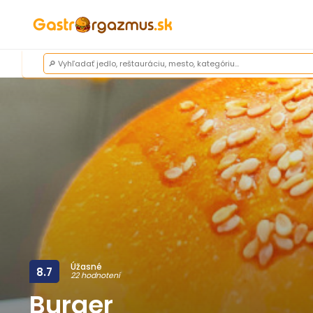
Úžasné
8.7
22 hodnotení
Burger