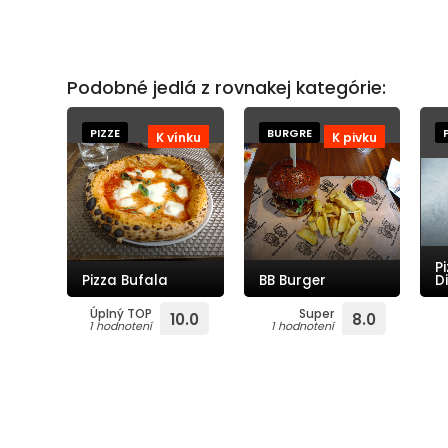
Podobné jedlá z rovnakej kategórie:
PIZZE
BURGRE
K vínku
K pivku
P
Pizza Bufala
BB Burger
D
Úplný TOP
Super
10.0
8.0
1 hodnotení
1 hodnotení