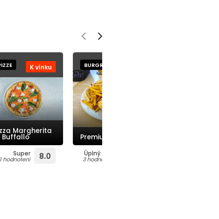
PIZZE
BURGRE
BURGRE
K vínku
K pivku
izza Margherita
The Quin’s
i Buffallo
Premium burger
Original
Super
Úplný TOP
Fantastické
8.0
10.0
9
1 hodnotení
3 hodnotení
1 hodnotení