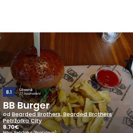
Úžasné
8.1
77 hodnotení
BB Burger
od
Bearded Brothers, Bearded Brothers
Petržalka City
8.70
€
Nitra, Petržalka (Bratislava)