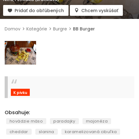
Pridať do obľúbených
Chcem vyskúšať
Domov
Kategórie
Burgre
BB Burger
K pivku
Obsahuje:
hovädzie mäso
paradajky
majonéza
cheddar
slanina
karamelizovaná cibuľka