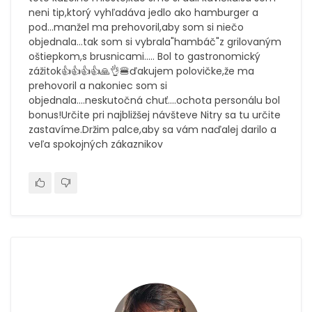
neni tip,ktorý vyhľadáva jedlo ako hamburger a
pod...manžel ma prehovoril,aby som si niečo
objednala...tak som si vybrala"hambáč"z grilovaným
oštiepkom,s brusnicami..... Bol to gastronomický
zážitok👍👍👍👍🙏👌🍔ďakujem polovičke,že ma
prehovoril a nakoniec som si
objednala....neskutočná chuť....ochota personálu bol
bonus!Určite pri najbližšej návšteve Nitry sa tu určite
zastavíme.Držim palce,aby sa vám naďalej darilo a
veľa spokojných zákaznikov