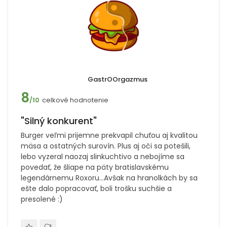
GastrOOrgazmus
8
celkové hodnotenie
/10
"Silný konkurent"
Burger veľmi prijemne prekvapil chuťou aj kvalitou
mäsa a ostatných surovín. Plus aj oči sa potešili,
lebo vyzeral naozaj slinkuchtivo a nebojíme sa
povedať, že šliape na päty bratislavskému
legendárnemu Roxoru...Avšak na hranolkách by sa
ešte dalo popracovať, boli trošku suchšie a
presolené :)