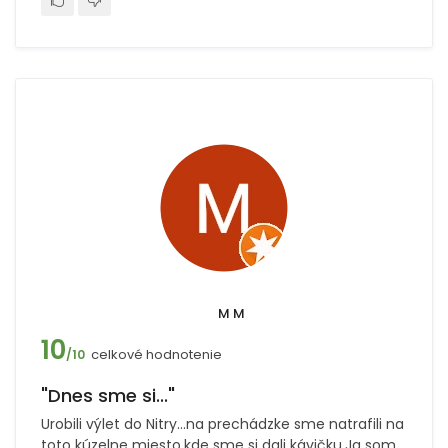
M M
10
celkové hodnotenie
/10
"Dnes sme si..."
Urobili výlet do Nitry...na prechádzke sme natrafili na
toto kúzelne miesto,kde sme si dali kávičku.Ja som