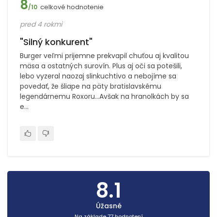
8
celkové hodnotenie
/10
pred 4 rokmi
"Silný konkurent"
Burger veľmi prijemne prekvapil chuťou aj kvalitou
mäsa a ostatných surovín. Plus aj oči sa potešili,
lebo vyzeral naozaj slinkuchtivo a nebojíme sa
povedať, že šliape na päty bratislavskému
legendárnemu Roxoru...Avšak na hranolkách by sa
e...
8.1
Úžasné
Na základe 77 hodnotení