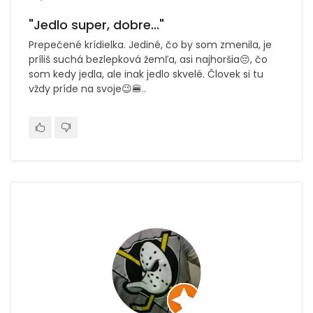
"Jedlo super, dobre..."
Prepečené krídielka. Jediné, čo by som zmenila, je
príliš suchá bezlepková žemľa, asi najhoršia😔, čo
som kedy jedla, ale inak jedlo skvelé. Človek si tu
vždy príde na svoje😉🍔..