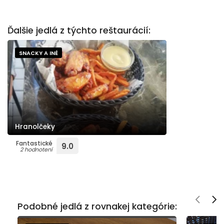
Ďalšie jedlá z týchto reštaurácií:
SNACKY A INÉ
Hranolčeky
Fantastické
9.0
2 hodnotení
Podobné jedlá z rovnakej kategórie: