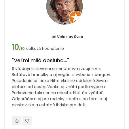
leri Veleslav Švec
10
celkové hodnotenie
/10
"Veľmi milá obsluha..."
S vľúdnymi slovami a nenúteným záujmom.
Batátové hranolky a aj vegán si vyberie z burgrov.
Posedenie pri rieke Nitre vkusne oddelené živým
plotom od cesty. Vonku aj vnútri podľa výberu.
Parkovanie takmer na mieste. Niet čo vyčítať.
Odporúčam aj pre rodinky s deťmi, bo tam je aj
pieskovisko a ostatné ihrisko pre deti.