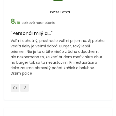
Peter Totka
8
celkové hodnotenie
/10
"Personál milý a..."
Veľmi ochotný, prostredie veľmi prijemne. Aj poloha
vedľa rieky je veľmi dobrá. Burger, taký lepší
priemer. Nie je to určite niečo z čoho odpadnem,
ale neznamená to, že keď budem mať v Nitre chuť
na burger tak sa tu nezastavím. Pri reštaurácii a
rieke zaujme obrovský počet kačiek a holubov.
Držím palce