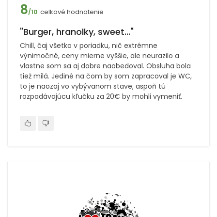
8
celkové hodnotenie
/10
"Burger, hranolky, sweet..."
Chill, čaj všetko v poriadku, nič extrémne
výnimočné, ceny mierne vyššie, ale neurazilo a
vlastne som sa aj dobre naobedoval. Obsluha bola
tiež milá. Jediné na čom by som zapracoval je WC,
to je naozaj vo vybývanom stave, aspoň tú
rozpadávajúcu kľučku za 20€ by mohli vymeniť.