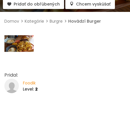
Pridať do obľúbených
Chcem vyskúšať
Domov
Kategórie
Burgre
Hovädzí Burger
Pridal:
Foodik
Level:
2