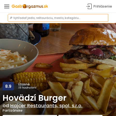
Prihlásenie
Úžasné
8.9
19 hodnotení
Hovädzí Burger
od
Hajcer Restaurants, spol. s.r.o.
Partizánske