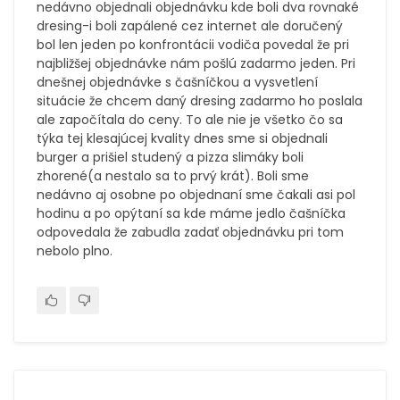
nedávno objednali objednávku kde boli dva rovnaké
dresing-i boli zapálené cez internet ale doručený
bol len jeden po konfrontácii vodiča povedal že pri
najbližšej objednávke nám pošlú zadarmo jeden. Pri
dnešnej objednávke s čašníčkou a vysvetlení
situácie že chcem daný dresing zadarmo ho poslala
ale započítala do ceny. To ale nie je všetko čo sa
týka tej klesajúcej kvality dnes sme si objednali
burger a prišiel studený a pizza slimáky boli
zhorené(a nestalo sa to prvý krát). Boli sme
nedávno aj osobne po objednaní sme čakali asi pol
hodinu a po opýtaní sa kde máme jedlo čašníčka
odpovedala že zabudla zadať objednávku pri tom
nebolo plno.