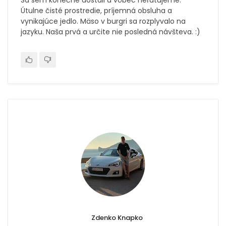
Sa sem konečne dostali a vôbec neľutujeme.
Útulne čisté prostredie, príjemná obsluha a
vynikajúce jedlo. Mäso v burgri sa rozplyvalo na
jazyku. Naša prvá a určite nie posledná návšteva. :)
Zdenko Knapko