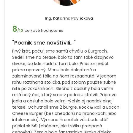
Ing. Katarína Pavlíčková
8
celkové hodnotenie
/10
"Podnik sme navštívili..."
Prvý krát, počuli sme samú chválu o Burgroch.
Sedeli sme na terase, bolo to tam také dizajnovo
divoké, čo kde našli to tam bolo. Priestor nebol
pekne upravený. Menu bolo doleptané a
zalaminovaná fólia na ňom rozpadnutá. V jednom
rohu roztrhaná stolička, pod stolom použité zubné
nite po zákazníkoch. Slečna z obsluhy bola veľmi
milá celý čas, ktorý sme v podniku strávili. Príprava
jedla a obsluha bola veľmi rýchla aj napriek plnej
terase. Ochutnali sme 2 burgre, Rock & Roll a Bacon
Cheese Burger (bez cheddaru na hranolkách, lebo
intolerancia). Výmena hranoliek vás bude stáť
príplatok 5€ (chápem, ale trošku prehnaná
cenovka). Žemla bola fantastická, široko ďaleko