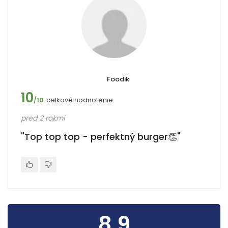
Foodik
10
celkové hodnotenie
/10
pred 2 rokmi
"Top top top - perfektný burger👏"
8.9