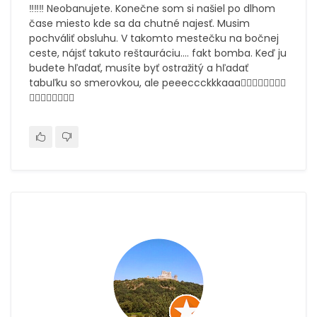
‼️‼️‼️ Neobanujete. Konečne som si našiel po dlhom
čase miesto kde sa da chutné najesť. Musim
pochváliť obsluhu. V takomto mestečku na bočnej
ceste, nájsť takuto reštauráciu.... fakt bomba. Keď ju
budete hľadať, musíte byť ostražitý a hľadať
tabuľku so smerovkou, ale peeeccckkkaaa👌🏻👌🏻👌🏻👌🏻
👌🏻👌🏻👌🏻🤝🏻