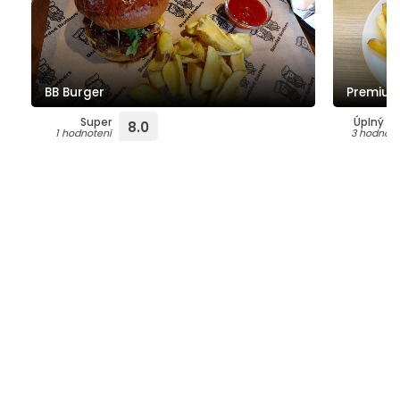
BB Burger
Premium
Super
Úplný T
8.0
1 hodnotení
3 hodnote