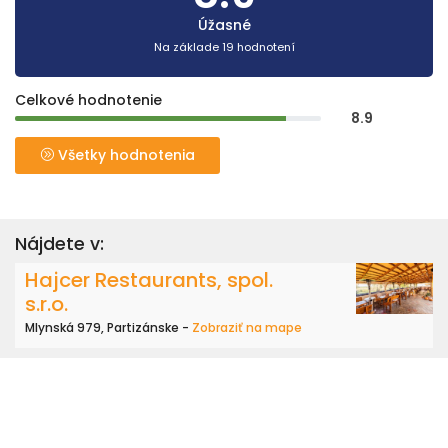
Úžasné
Na základe 19 hodnotení
Celkové hodnotenie
8.9
Všetky hodnotenia
Nájdete v:
Hajcer Restaurants, spol.
s.r.o.
Mlynská 979, Partizánske -
Zobraziť na mape