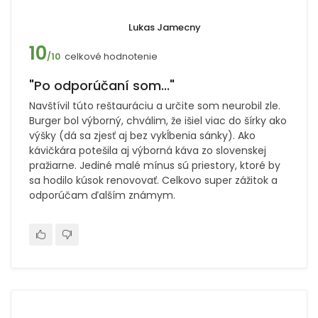
Lukas Jamecny
10
celkové hodnotenie
/10
"Po odporúčaní som..."
Navštívil túto reštauráciu a určite som neurobil zle.
Burger bol výborný, chválim, že išiel viac do šírky ako
výšky (dá sa zjesť aj bez vykĺbenia sánky). Ako
kávičkára potešila aj výborná káva zo slovenskej
pražiarne. Jediné malé mínus sú priestory, ktoré by
sa hodilo kúsok renovovať. Celkovo super zážitok a
odporúčam ďalším známym.