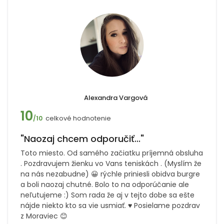
Alexandra Vargová
10
celkové hodnotenie
/10
"Naozaj chcem odporučiť..."
Toto miesto. Od samého začiatku príjemná obsluha
. Pozdravujem žienku vo Vans teniskách . (Myslím že
na nás nezabudne) 😀 rýchle priniesli obidva burgre
a boli naozaj chutné. Bolo to na odporúčanie ale
neľutujeme :) Som rada že aj v tejto dobe sa ešte
nájde niekto kto sa vie usmiať. ♥️ Posielame pozdrav
z Moraviec 😊