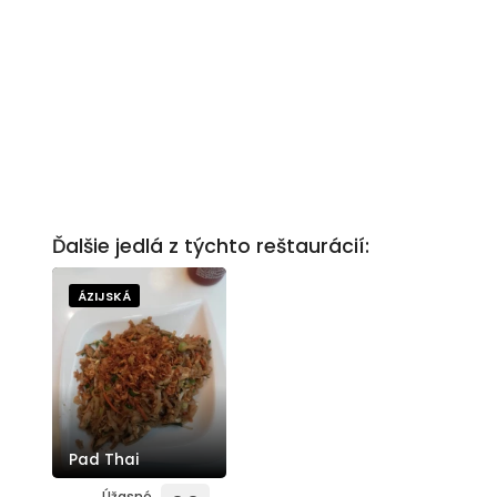
Ďalšie jedlá z týchto reštaurácií:
ÁZIJSKÁ
Pad Thai
Úžasné