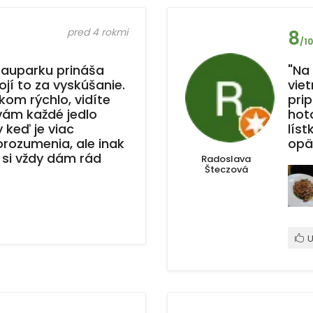
pred 4 rokmi
8
/10
 auparku prináša
"Na
jí to za vyskúšanie.
vie
lkom rýchlo, vidíte
pri
vám každé jedlo
hot
y keď je viac
líst
rozumenia, ale inak
opä
 si vždy dám rád
Radoslava
Šteczová
U