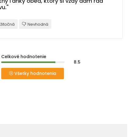
tný ľahký obed, ktorý si vždy dám rád
vu."
žitočná
Nevhodná
Celkové hodnotenie
8.5
Všetky hodnotenia