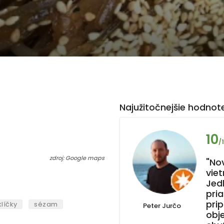
Najužitočnejšie hodnote
10
/
zdroj: Google maps
"No
vie
Jedl
pri
prip
líčky
sézam
Peter Jurčo
obj