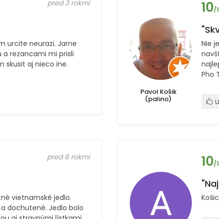
pred 3 rokmi
10
/
"Skv
m urcite neurazi. Jarne
Nie j
 a rezancami mi prisli
navšt
m skusit aj nieco ine.
najle
Pho 
Pavol Košik
(palino)
U
pred 6 rokmi
10
/
"Naj
tné vietnamské jedlo.
Koši
a dochutené. Jedlo bolo
ou aj stravnými lístkami.