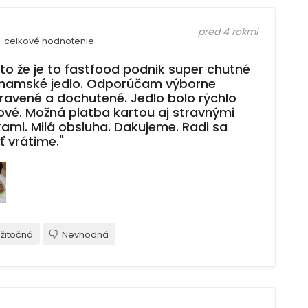
pred 4 rokmi
celkové hodnotenie
 to že je to fastfood podnik super chutné
tnamské jedlo. Odporúčam výborne
pravené a dochutené. Jedlo bolo rýchlo
ové. Možná platba kartou aj stravnými
kami. Milá obsluha. Dakujeme. Radi sa
ť vrátime."
žitočná
Nevhodná