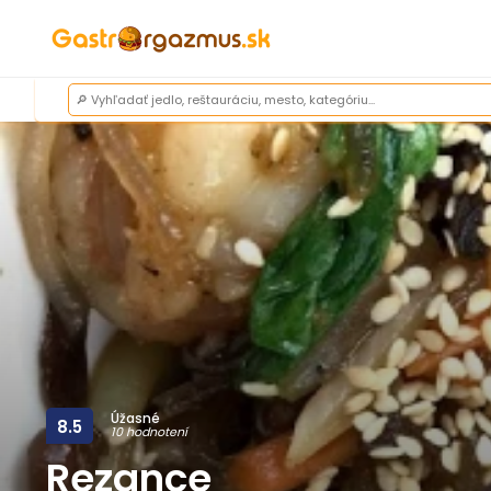
Úžasné
8.5
10 hodnotení
Rezance