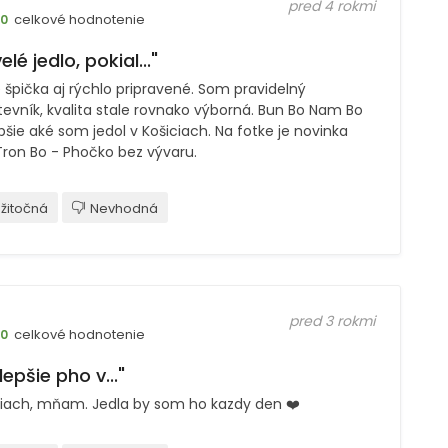
pred 4 rokmi
celkové hodnotenie
10
elé jedlo, pokial..."
e špička aj rýchlo pripravené. Som pravidelný
evník, kvalita stale rovnako výborná. Bun Bo Nam Bo
pšie aké som jedol v Košiciach. Na fotke je novinka
Tron Bo - Phočko bez vývaru.
žitočná
Nevhodná
pred 3 rokmi
celkové hodnotenie
10
lepšie pho v..."
ciach, mňam. Jedla by som ho kazdy den ❤️