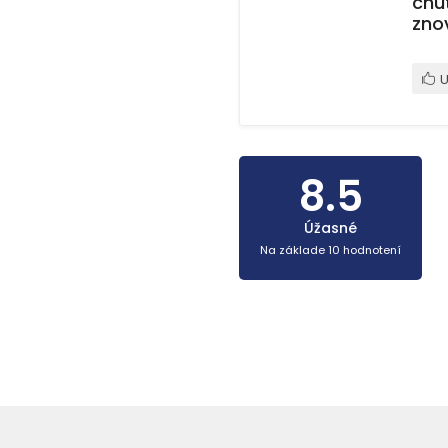
chu
zno
U
8.5
Úžasné
Na základe 10 hodnotení