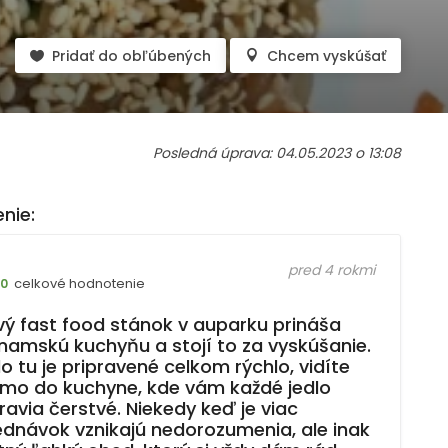
Pridať do obľúbených
Chcem vyskúšať
Posledná úprava: 04.05.2023 o 13:08
nie:
pred 4 rokmi
celkové hodnotenie
10
vý fast food stánok v auparku prináša
tnamskú kuchyňu a stojí to za vyskúšanie.
o tu je pripravené celkom rýchlo, vidíte
amo do kuchyne, kde vám každé jedlo
ravia čerstvé. Niekedy keď je viac
ednávok vznikajú nedorozumenia, ale inak