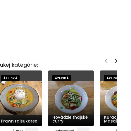
akej kategórie:
ÁZIJSKÁ
ÁZIJSKÁ
ÁZIJSKÁ
Hovädzie thajské
Kuracia Tikk
Prawn raisukaree
curry
Masala
Super
priemerné
Super