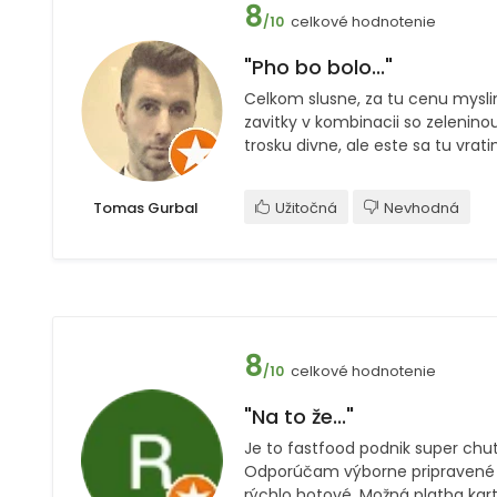
8
celkové hodnotenie
/10
"Pho bo bolo..."
Celkom slusne, za tu cenu mysli
zavitky v kombinacii so zeleninou
trosku divne, ale este sa tu vrati
Tomas Gurbal
Užitočná
Nevhodná
8
celkové hodnotenie
/10
"Na to že..."
Je to fastfood podnik super chu
Odporúčam výborne pripravené 
rýchlo hotové. Možná platba kart