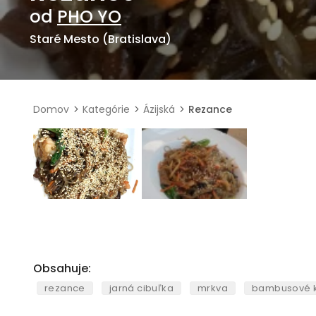
od
PHO YO
Staré Mesto (Bratislava)
Domov
Kategórie
Ázijská
Rezance
Obsahuje:
rezance
jarná cibuľka
mrkva
bambusové k