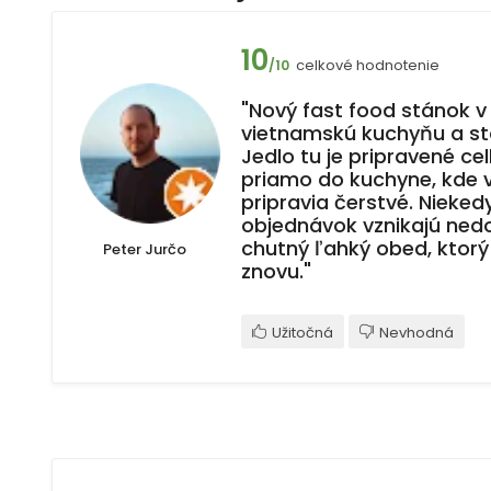
10
celkové hodnotenie
/10
"Nový fast food stánok v
vietnamskú kuchyňu a sto
Jedlo tu je pripravené ce
priamo do kuchyne, kde 
pripravia čerstvé. Nieked
objednávok vznikajú nedo
chutný ľahký obed, ktorý
Peter Jurčo
znovu."
Užitočná
Nevhodná