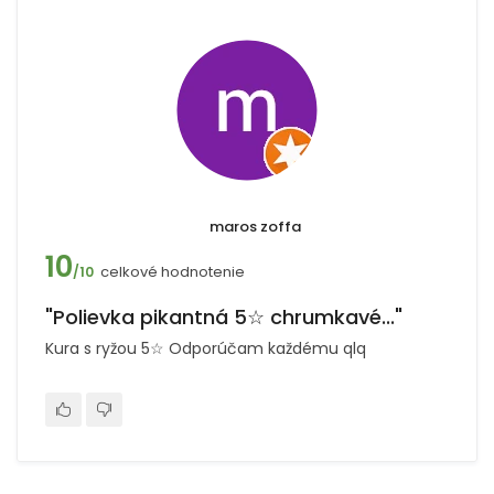
maros zoffa
10
celkové hodnotenie
/10
"Polievka pikantná 5☆ chrumkavé..."
Kura s ryžou 5☆ Odporúčam každému qlq