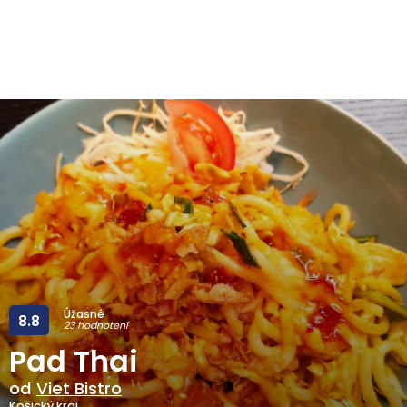
Úžasné
8.8
23 hodnotení
Pad Thai
od
Viet Bistro
Košický kraj