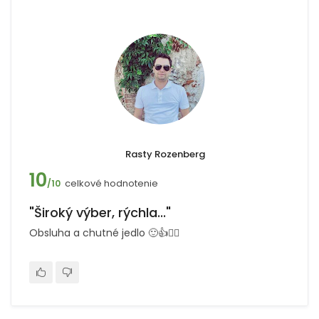
Rasty Rozenberg
10
celkové hodnotenie
/10
"Široký výber, rýchla..."
Obsluha a chutné jedlo 🙂👍🙋‍♂️