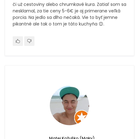
či už cestoviny alebo chrumkavé kura. Zatiaľ som sa
nesklamal, za tie ceny 5-6€ je aj primerane veľká
porcia. Na jedlo sa dlho nečaká. Vie to byť jemne
pikantné ale tak o tom je táto kuchyňa 😊.
Matej Kožuško (Maky)