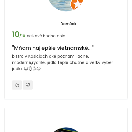
Domček
10
celkové hodnotenie
/10
"Mňam najlepšie vietnamské..."
bistro v Košiciach aké poznám. lacne,
moderné,rýchle, jedlo teplé chutné a veľký výber
jedla. 😀👌👍😃