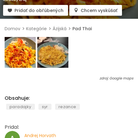
Pridať do obľúbených
Chcem vyskúšať
Domov
Kategórie
Ázijská
Pad Thai
zdroj: Google maps
Obsahuje:
paradajky
syr
rezance
Pridal:
Andrej Horvath