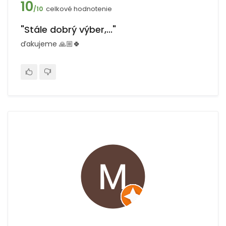
10
celkové hodnotenie
/10
"Stále dobrý výber,..."
ďakujeme 🙏🏼🍀