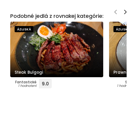
Podobné jedlá z rovnakej kategórie:
ÁZIJSKÁ
ÁZIJSKÁ
Steak Bulgogi
Prawn r
Fantastické
Su
9.0
1 hodnotení
1 hodnot