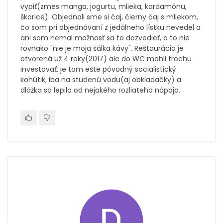
vypiť(zmes manga, jogurtu, mlieka, kardamónu,
škorice). Objednali sme si čaj, čierny čaj s mliekom,
čo som pri objednávaní z jedálneho lístku nevedel a
ani som nemal možnosť sa to dozvedieť, a to nie
rovnako "nie je moja šálka kávy". Reštaurácia je
otvorená už 4 roky(2017) ale do WC mohli trochu
investovať, je tam ešte pôvodný socialistický
kohútik, iba na studenú vodu(aj obkladačky) a
dlážka sa lepila od nejakého rozliateho nápoja.