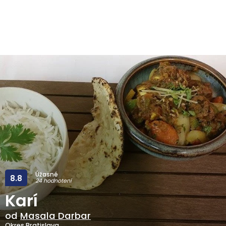
Úžasné
8.8
24 hodnotení
Karí
od
Masala Darbar
Okres Bratislava