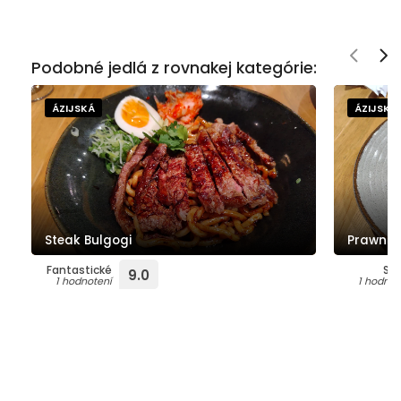
Podobné jedlá z rovnakej kategórie:
ÁZIJSKÁ
ÁZIJSKÁ
Steak Bulgogi
Prawn r
Fantastické
Su
9.0
1 hodnotení
1 hodnot