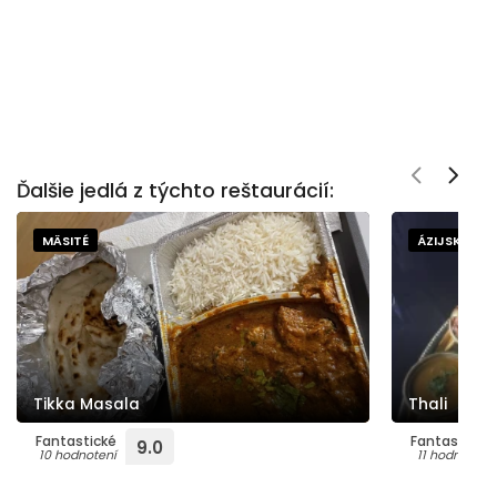
Ďalšie jedlá z týchto reštaurácií:
MÄSITÉ
ÁZIJSKÁ
Tikka Masala
Thali
Fantastické
Fantastické
9.0
10 hodnotení
11 hodnotení