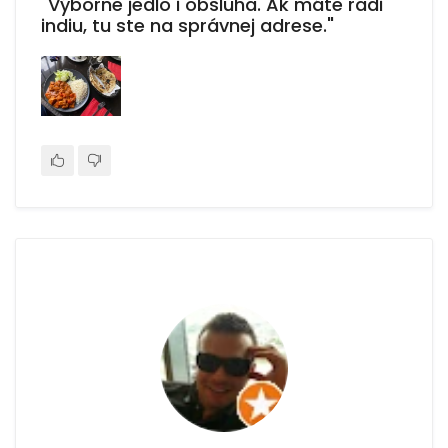
"Výborne jedlo i obsluha. Ak máte radi
indiu, tu ste na správnej adrese."