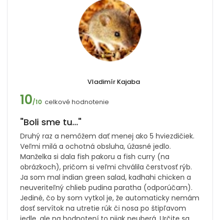
Vladimír Kajaba
10
celkové hodnotenie
/10
"Boli sme tu..."
Druhý raz a nemôžem dať menej ako 5 hviezdičiek.
Veľmi milá a ochotná obsluha, úžasné jedlo.
Manželka si dala fish pakoru a fish curry (na
obrázkoch), pričom si veľmi chválila čerstvosť rýb.
Ja som mal indian green salad, kadhahi chicken a
neuveriteľný chlieb pudina paratha (odporúčam).
Jediné, čo by som vytkol je, že automaticky nemám
dosť servítok na utretie rúk či nosa po štipľavom
jedle, ale na hodnotení to nijak neuberá. Určite sa