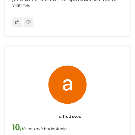
vrátime.
alfred švec
10
celkové hodnotenie
/10