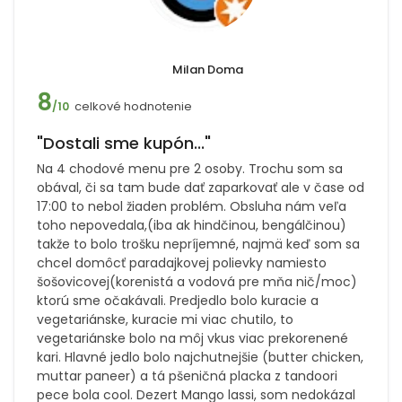
Milan Doma
8
celkové hodnotenie
/10
"Dostali sme kupón..."
Na 4 chodové menu pre 2 osoby. Trochu som sa
obával, či sa tam bude dať zaparkovať ale v čase od
17:00 to nebol žiaden problém. Obsluha nám veľa
toho nepovedala,(iba ak hindčinou, bengálčinou)
takže to bolo trošku nepríjemné, najmä keď som sa
chcel domôcť paradajkovej polievky namiesto
šošovicovej(korenistá a vodová pre mňa nič/moc)
ktorú sme očakávali. Predjedlo bolo kuracie a
vegetariánske, kuracie mi viac chutilo, to
vegetariánske bolo na môj vkus viac prekorenené
kari. Hlavné jedlo bolo najchutnejšie (butter chicken,
muttar paneer) a tá pšeničná placka z tandoori
pece bola cool. Dezert Mango lassi, som nedokázal