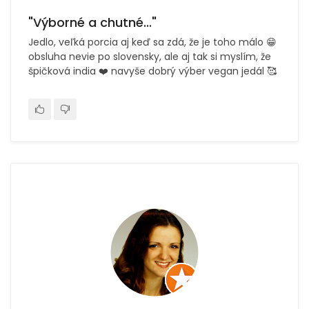
"Výborné a chutné..."
Jedlo, veľká porcia aj keď sa zdá, že je toho málo 😁
obsluha nevie po slovensky, ale aj tak si myslím, že
špičková india ❤️ navyše dobrý výber vegan jedál 🥰