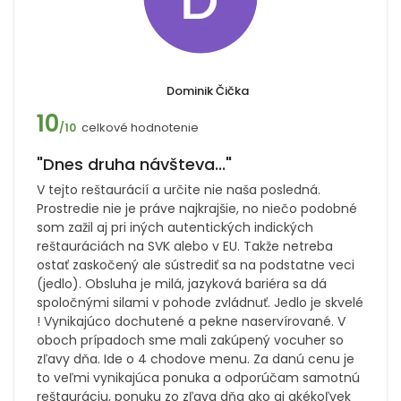
Dominik Čička
10
celkové hodnotenie
/10
"Dnes druha návšteva..."
V tejto reštaurácií a určite nie naša posledná.
Prostredie nie je práve najkrajšie, no niečo podobné
som zažil aj pri iných autentických indických
reštauráciách na SVK alebo v EU. Takže netreba
ostať zaskočený ale sústrediť sa na podstatne veci
(jedlo). Obsluha je milá, jazyková bariéra sa dá
spoločnými silami v pohode zvládnuť. Jedlo je skvelé
! Vynikajúco dochutené a pekne naservírované. V
oboch prípadoch sme mali zakúpený vocuher so
zľavy dňa. Ide o 4 chodove menu. Za danú cenu je
to veľmi vynikajúca ponuka a odporúčam samotnú
reštauráciu, ponuku zo zľava dňa ako aj akékoľvek