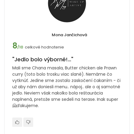
Mona Jančichová
8
celkové hodnotenie
/10
"Jedlo bolo výborné!..."
Mali sme Chana masala, Butter chicken ale Prawn
curry (toto bolo trosku viac slané). Nemáme čo
vytknúť. Jedine sme zostalo zaskočení čakaním - či
už aby nám doniesli menu.. nápoj.. ale o aj samotné
jedlo. Neviem však nakolko bola reštaurácia
naplnená, pretože sme sedeli na terase. Inak super
🤗ďakujeme.