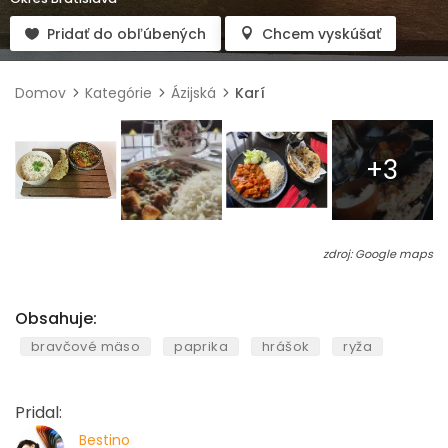
Pridať do obľúbených
Chcem vyskúšať
Domov
Kategórie
Ázijská
Karí
+3
zdroj: Google maps
Obsahuje:
bravčové mäso
paprika
hrášok
ryža
Pridal:
Bestino