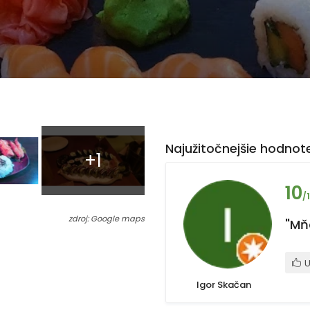
Najužitočnejšie hodnote
+1
10
/
zdroj: Google maps
"Mň
U
Igor Skačan