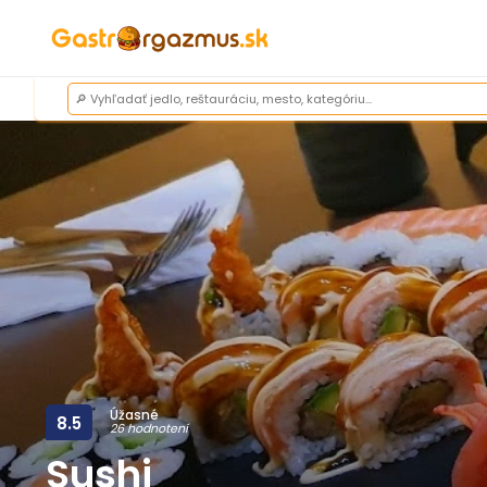
Úžasné
8.5
26 hodnotení
Sushi