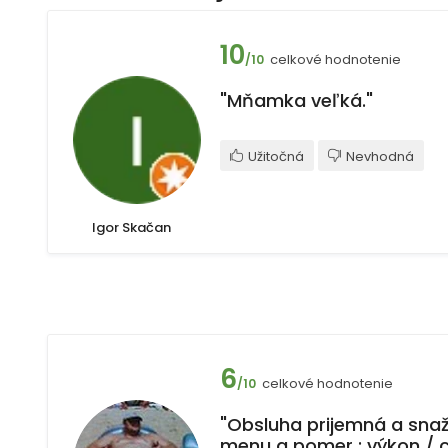
10
celkové hodnotenie
/10
"Mňamka veľká."
Užitočná
Nevhodná
Igor Skačan
6
celkové hodnotenie
/10
"Obsluha prijemná a snaži
menu a pomer : výkon / 