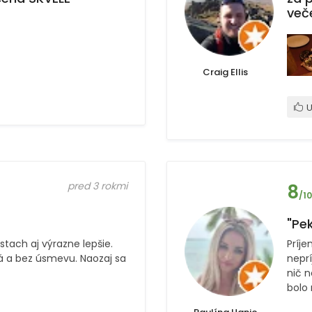
veče
Craig Ellis
U
pred 3 rokmi
8
/10
"Pek
stach aj výrazne lepšie.
Príj
á a bez úsmevu. Naozaj sa
neprí
nič n
bolo 