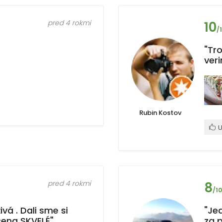
pred 4 rokmi
10
/
"Tr
ver
Rubin Kostov
U
pred 4 rokmi
8
/10
vá . Dali sme si
"Jed
cena SKVELÉ"
za 