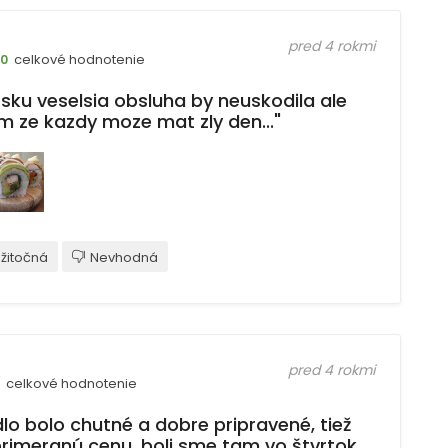
pred 4 rokmi
celkové hodnotenie
10
osku veselsia obsluha by neuskodila ale
im ze kazdy moze mat zly den..."
žitočná
Nevhodná
pred 4 rokmi
celkové hodnotenie
lo bolo chutné a dobre pripravené, tiež
primeranú cenu. boli sme tam vo štvrtok