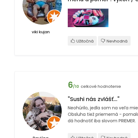
viki kujan
Užitočná
Nevhodná
6
celkové hodnotenie
/10
"Sushi nás zvlášť..."
Neohúrilo, jedla som na veľa mie
Obsluha tiež priemerná - pomal
dá hodnotiť iba slovom PRIEMER.