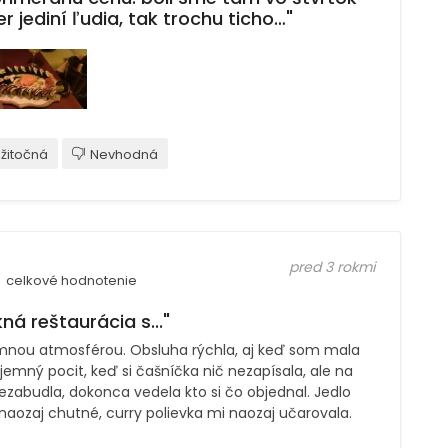
r jediní ľudia, tak trochu ticho…"
žitočná
Nevhodná
pred 3 rokmi
celkové hodnotenie
ná reštaurácia s..."
emnou atmosférou. Obsluha rýchla, aj keď som mala
jemný pocit, keď si čašníčka nič nezapísala, ale na
ezabudla, dokonca vedela kto si čo objednal. Jedlo
naozaj chutné, curry polievka mi naozaj učarovala.