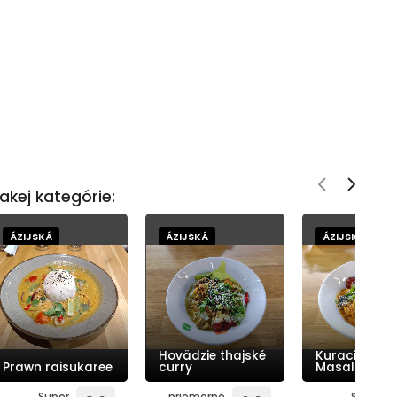
akej kategórie:
ÁZIJSKÁ
ÁZIJSKÁ
ÁZIJSKÁ
Hovädzie thajské
Kuracia Tikk
Prawn raisukaree
curry
Masala
Super
priemerné
Super