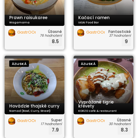
Prawn raisukaree
Kačací ramen
Wagamama
IASAI Food Bar
Úžasné
Fantastické
GastrOOrgazmus
GastrOOrgazmus
76 hodnotení
37 hodnotení
8.5
9
ÁZIJSKÁ
ÁZIJSKÁ
Vyprážané tigrie
Hovädzie thajské curry
krevety
Nomad (Bowl, Curry, Street)
KORZO café & restaurant
Super
Úžasné
GastrOOrgazmus
GastrOOrgazmus
17 hodnotení
30 hodnotení
7.9
8.3