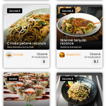
ÁZIJSKÁ
ÁZIJSKÁ
Sklenné teriyaki
Čínske pečene rezance
rezance
Story Restaurant & Pub
Galéria Kontajner
Úžasné
Úžasné
Foodik
GastrOOrgazmus
31 hodnotení
14 hodnotení
6
8.1
SUSHI
ÁZIJSKÁ