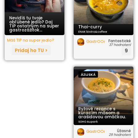
Nevidíš tu tvoje
obľúbené jedlo? Daj
TIP ostatným na super
Thai-curry
gastrozážitok...
ENAK bistro&coffee
Máš TIP na super jedlo?
Fantastické
GastrOOrgazmus
37 hodnotení
Pridaj ho TU >
9
ÁZIJSKÁ
Ryžové rezance s
kuracím mäsom a
arašidovou omáčkou.
SOHO Aupark
Úžasné
GastrOOrgazmus
29 hodnotení