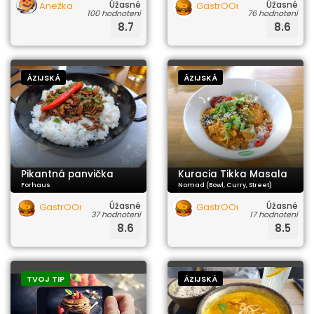
Úžasné
Úžasné
Anežka
GastrOOrgazmus
100 hodnotení
76 hodnotení
8.7
8.6
ÁZIJSKÁ
ÁZIJSKÁ
Pikantná panvička
Kuracia Tikka Masala
Forhaus
Nomad (Bowl, Curry, Street)
Úžasné
Úžasné
GastrOOrgazmus
GastrOOrgazmus
37 hodnotení
17 hodnotení
8.6
8.5
TVOJ TIP
ÁZIJSKÁ