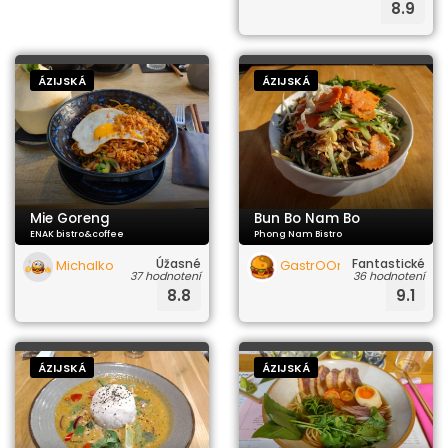
8.9
ÁZIJSKÁ
ÁZIJSKÁ
Mie Goreng
Bun Bo Nam Bo
ENAK bistro&coffee
Phong Nam Bistro
Úžasné
Fantastické
Michalko
GastrOOrgazmus
37 hodnotení
36 hodnotení
8.8
9.1
ÁZIJSKÁ
ÁZIJSKÁ