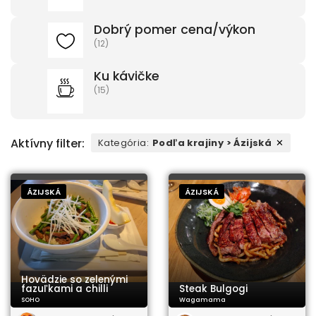
Dobrý pomer cena/výkon
(12)
Ku kávičke
(15)
Aktívny filter:
Kategória
:
Podľa krajiny > Ázijská
✕
ÁZIJSKÁ
ÁZIJSKÁ
Hovädzie so zelenými
fazuľkami a chilli
Steak Bulgogi
SOHO
Wagamama