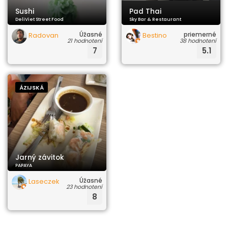
Sushi
Pad Thai
DeliViet Street Food
Sky Bar & Restaurant
Úžasné
priemerné
Radovan
Bestino
21 hodnotení
38 hodnotení
Liška
7
5.1
ÁZIJSKÁ
Jarný závitok
PAPAYA
Úžasné
LaseczekNiepokorny
23 hodnotení
SL
8