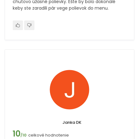
chutovo úžasné polievky. Ešte by bolo dokonalé
keby ste zaradili pár vege polievok do menu.
Janka DK
10
celkové hodnotenie
/10