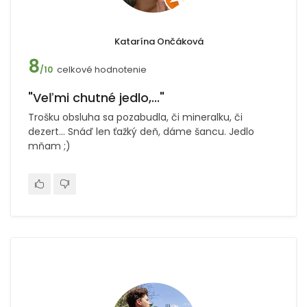
Katarína Ončáková
8
celkové hodnotenie
/10
"Veľmi chutné jedlo,..."
Trošku obsluha sa pozabudla, či mineralku, či
dezert... Snáď len ťažký deň, dáme šancu. Jedlo
mňam ;)