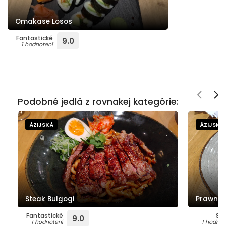
Omakase Losos
Fantastické
9.0
1 hodnotení
Podobné jedlá z rovnakej kategórie:
ÁZIJSKÁ
ÁZIJSKÁ
Steak Bulgogi
Prawn r
Fantastické
Su
9.0
1 hodnotení
1 hodnot