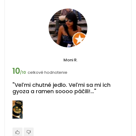
Moni R.
10
celkové hodnotenie
/10
"Veľmi chutné jedlo. Veľmi sa mi ich
gyoza a ramen soooo páčili!…"