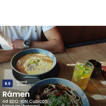
Úžasné
8.9
24 hodnotení
Rámen
od
EDO-KIN Cubicon
Karlova Ves (Bratislava)