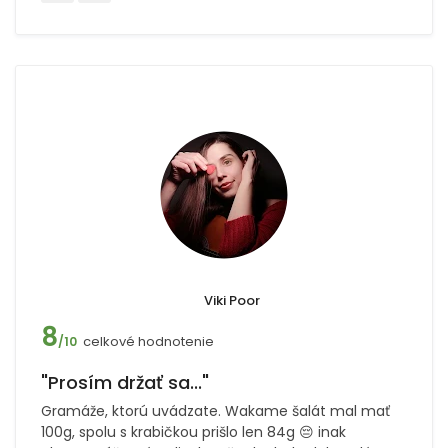
Viki Poor
8
celkové hodnotenie
/10
"Prosím držať sa..."
Gramáže, ktorú uvádzate. Wakame šalát mal mať
100g, spolu s krabičkou prišlo len 84g 😔 inak