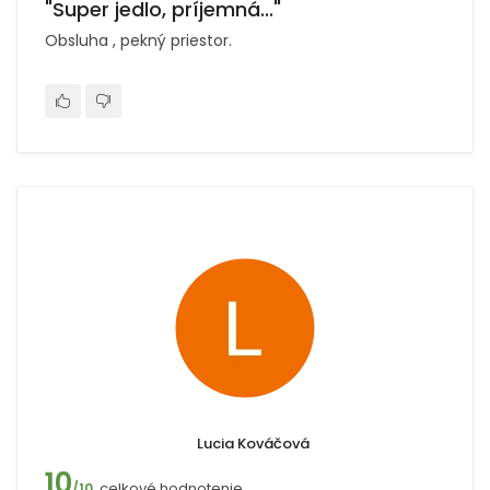
"Super jedlo, príjemná..."
Obsluha , pekný priestor.
Lucia Kováčová
10
celkové hodnotenie
/10