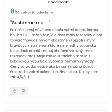
David Cacik
8
celkové hodnotenie
/10
"Sushi sme mali..."
Pri našej prvej návšteve a bolo veľmi dobre. Ramen
bol iba OK - mäso fajn, ale dosť malo rezancov a bol
to viac “hovädzí vývar” ako ramen (oproti silným
bravčovým ramenom ktoré sme jedli v Japonsku
bol jednak drahší, menej chuťovo výrazný, malo
rezancov atd). Moja miska kuracieho maska s
kokosovou ryžou bola výborná, nemám výhrady.
Ceny sú trosku vyššie ako by som možno čakal.
Prostredie veľmi pekne a služby tiež ok. Dal by som
tak 4,5/5 :)