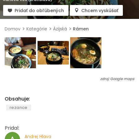
Pridať do obľúbených
Chcem vyskúšať
Domov
Kategórie
Ázijská
Rámen
zdroj: Google maps
Obsahuje:
rezance
Pridal:
Andrej Hlava