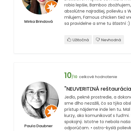
robia lepšie, Bamboo zbožňuje
absolútne najradšej, polievku s
milujem, Famous chicken tiež v
Mirka Brindová
sa pravidelne a sme tu šťastní :)
Užitočná
Nevhodná
10
celkové hodnotenie
/10
"NEUVERITĽNÁ reštaurácia!
Jedlo, pekné prostredie, a dokona
sme dlho nezažili, čo sa týka obs
prístup nájdeme inde len tu. Mal
kurzy, ako komunikovať s ľuďmi.
spokojný. Istotne to nebola naša
Paula Daubner
odporúčam. • ostro-kyslá polie