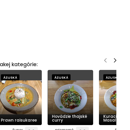
akej kategórie:
ÁZIJSKÁ
ÁZIJSKÁ
ÁZIJSKÁ
Hovädzie thajské
Kuracia Tikk
Prawn raisukaree
curry
Masala
Super
priemerné
Super