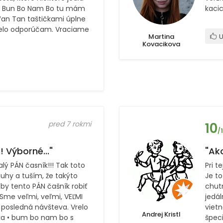
m, Bun Bo Nam Bo tu mám
kaci
 Wan Tan taštičkami úplne
relo odporúčam. Vraciame
Martina
U
Kovacikova
pred 7 rokmi
10
/
 Výborné..."
"Ako
lý PÁN časník!!! Tak toto
Pri t
luhy a tuším, že takýto
Je to
 by tento PÁN čašník robiť
chutn
 Sme veľmi, veľmi, VEĽMI
jedál
 posledná návšteva. Vrelo
vietn
Andrej Kristl
vka • bum bo nam bo s
špec