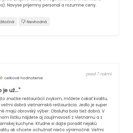
ca). Navyse prijemny personal a rozumne ceny.
žitočná
Nevhodná
pred 7 rokmi
celkové hodnotenie
10
 je už..."
ejto značke reštaurácií zvykom, môžete čakať kvalitu.
 veľmi dobrá vietnamská reštaurácia. Jedlo je super
é majú obrovský výber. Obsluha bola tiež dobrá. V
nom lístku nájdete aj zaujímavosti z Vietnamu a z
amskej kuchyne. Kľudne si dajte poradiť nejakú
ialitu ak chcete ochutnať niečo výnimočné. Veľmi