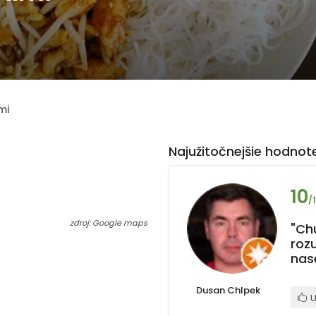
mi
Najužitočnejšie hodnote
10
/
zdroj: Google maps
"Ch
roz
nas
Dusan Chlpek
U