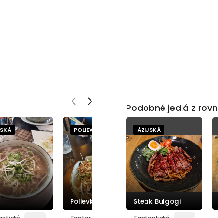
Podobné jedlá z rovn
JSKÁ
POLIEVKY
ÁZIJSKÁ
Polievka
Steak Bulgogi
astické
Fantastické
Fantastické