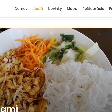
Domov
Jedlá
Novinky
Mapa
Reštaurácie
F
cami