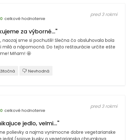
pred 3 rokmi
celkové hodnotenie
10
kujeme za výborné..."
, naozaj sme si pochutili! Slečna čo obsluhovala bola
i milá a nápomocná. Do tejto reštaurácie určite ešte
eme! Mňam! 🤩
žitočná
Nevhodná
pred 3 rokmi
celkové hodnotenie
10
ikajuce jedlo, velmi..."
ne polievky a najma vynimocne dobre vegetarianske
ie jedal (sojove kusky a vegetarianska chrumkava