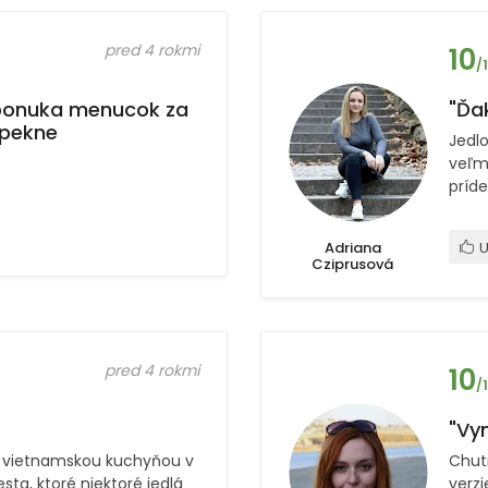
pred 4 rokmi
10
/
 ponuka menucok za
"Ďa
 pekne
Jedlo
veľm
príd
Adriana
U
Cziprusová
pred 4 rokmi
10
/
"Vyn
 vietnamskou kuchyňou v
Chut
sta, ktoré niektoré jedlá
verz