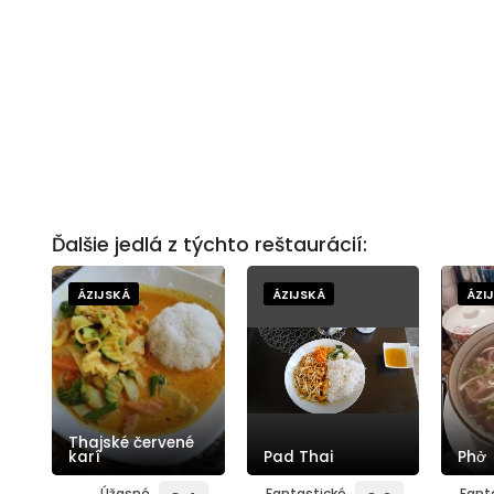
Ďalšie jedlá z týchto reštaurácií:
ÁZIJSKÁ
ÁZIJSKÁ
ÁZI
Thajské červené
karí
Pad Thai
Phở
Úžasné
Fantastické
Fant