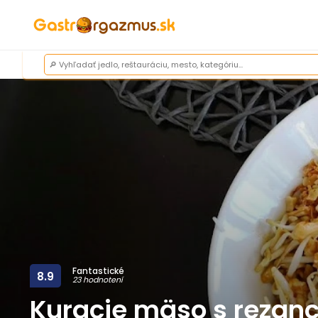
Fantastické
8.9
23 hodnotení
Kuracie mäso s rezan