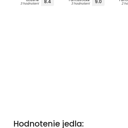
8.4
9.0
3 hodnotení
3 hodnotení
2 h
Hodnotenie jedla: