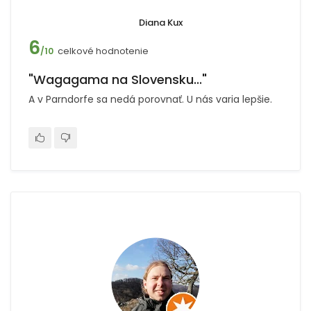
Diana Kux
6
celkové hodnotenie
/10
"Wagagama na Slovensku..."
A v Parndorfe sa nedá porovnať. U nás varia lepšie.