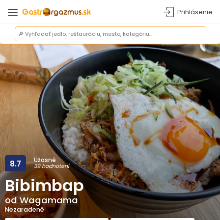
Prihlásenie
Úžasné
8.7
39 hodnotení
Bibimbap
od
Wagamama
Nezaradené