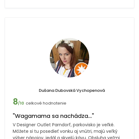
Dušana Dubovská Vychopenová
8
celkové hodnotenie
/10
"Wagamama sa nachádza..."
V Designer Outlet Parndorf, parkovisko je veľké.
Môžete si tu posedieť vonku aj vnútri, majú veľký
výber nápojov, jedál a skvelú kávu. Obsluha veľmi