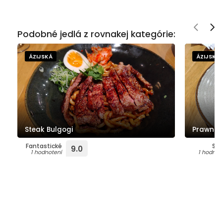
Podobné jedlá z rovnakej kategórie:
ÁZIJSKÁ
ÁZIJSKÁ
Steak Bulgogi
Prawn r
Fantastické
Su
9.0
1 hodnotení
1 hodnot