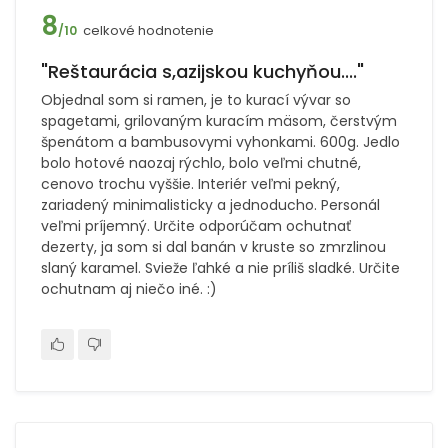
8
celkové hodnotenie
/10
"Reštaurácia s,azijskou kuchyňou...."
Objednal som si ramen, je to kurací vývar so
spagetami, grilovaným kuracím mäsom, čerstvým
špenátom a bambusovymi vyhonkami. 600g. Jedlo
bolo hotové naozaj rýchlo, bolo veľmi chutné,
cenovo trochu vyššie. Interiér veľmi pekný,
zariadený minimalisticky a jednoducho. Personál
veľmi príjemný. Určite odporúčam ochutnať
dezerty, ja som si dal banán v kruste so zmrzlinou
slaný karamel. Svieže ľahké a nie príliš sladké. Určite
ochutnam aj niečo iné. :)