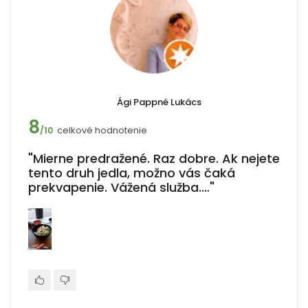
Ági Pappné Lukács
8
celkové hodnotenie
/10
"Mierne predražené. Raz dobre. Ak nejete
tento druh jedla, možno vás čaká
prekvapenie. Vážená služba.…"