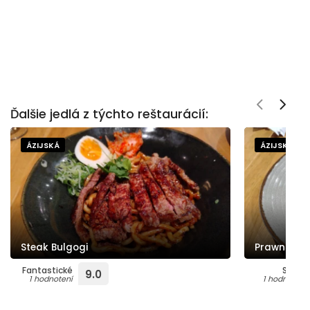
Ďalšie jedlá z týchto reštaurácií:
ÁZIJSKÁ
ÁZIJSKÁ
Steak Bulgogi
Prawn rais
Fantastické
Super
9.0
1 hodnotení
1 hodnotení