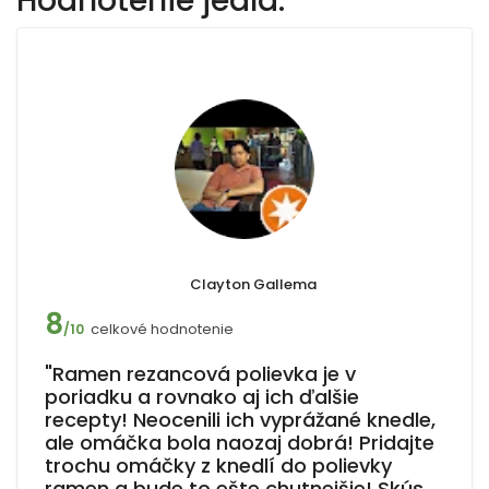
Hodnotenie jedla:
Clayton Gallema
8
celkové hodnotenie
/10
"Ramen rezancová polievka je v
poriadku a rovnako aj ich ďalšie
recepty! Neocenili ich vyprážané knedle,
ale omáčka bola naozaj dobrá! Pridajte
trochu omáčky z knedlí do polievky
ramen a bude to ešte chutnejšie! Skús