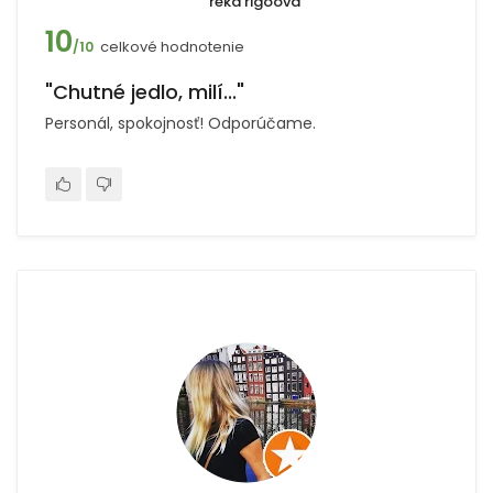
reka rigoova
10
celkové hodnotenie
/10
"Chutné jedlo, milí..."
Personál, spokojnosť! Odporúčame.