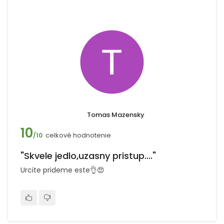
Tomas Mazensky
10
celkové hodnotenie
/10
"Skvele jedlo,uzasny pristup...."
Urcite prideme este👌😍