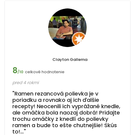
Clayton Gallema
8
celkové hodnotenie
/10
pred 4 rokmi
"Ramen rezancová polievka je v
poriadku a rovnako aj ich ďalšie
recepty! Neocenili ich vyprážané knedle,
ale omáčka bola naozaj dobrá! Pridajte
trochu omáčky z knedlí do polievky
ramen a bude to ešte chutnejšie! Skús
to!…"