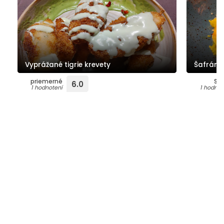
Vyprážané tigrie krevety
Šafránov
priemerné
Su
6.0
1 hodnotení
1 hodnot