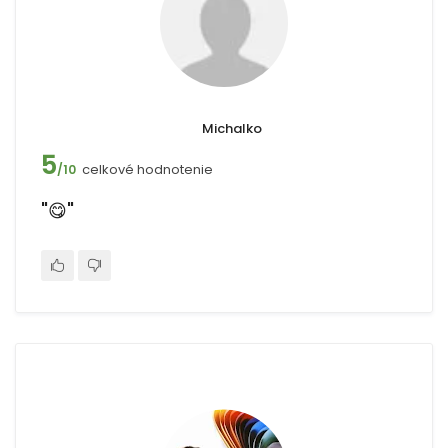
Michalko
5
celkové hodnotenie
/10
"😋"