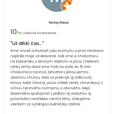
Matej Weisz
10
celkové hodnotenie
/10
"Už dlhší čas..."
Sme chceli ochutnať vašu kuchyňu a prvá návšteva
naplnila moje očakávania. Dali sme si chobotnicu
na balzamiku s listovym šalátom a pizza chlebom.
Lahky letný obed sme mali na stole do 15 min.
Chobotnica čerstvá, lahodná s plnou jemno
vlastnou chutou, dala sa prekrojit aj vidlicou👍
listovy šalát čerstvý, pizza chlieb tenký chrumkavy s
vôňou čerstvého rozmarnú a olivového oleja.
Maximálna spokojnosť s jedlom aj obsluhou aj
prostredím neďaleko centra Nitry, ďakujeme
všetkým za vynikajúci kulinársky zážitok.