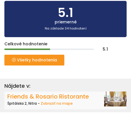
5.1
priemerné
Na základe 34 hodnotení
Celkové hodnotenie
5.1
Všetky hodnotenia
Nájdete v:
Friends & Rosario Ristorante
Špitálska 2, Nitra -
Zobraziť na mape