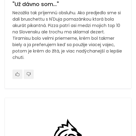
"Už dávno som..."
Nezažila tak príjemnú obsluhu. Ako predjedlo sme si
dali bruschettu s N'Duja pomazánkou ktorá bola
akurát pikantná. Pizza patrí asi medzi mojich top 10
na Slovensku ale trochu ma sklamal dezert.
Tiramisu bolo velmi priemerne, krém bol takmer
biely a ja preferujem keď sa použije viacej vajec,
potom je krém do žltá, je viac nadýchanejší a lepšie
chuti.