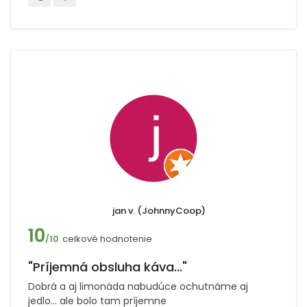
jan v. (JohnnyCoop)
10
celkové hodnotenie
/10
"Príjemná obsluha káva..."
Dobrá a aj limonáda nabudúce ochutnáme aj
jedlo... ale bolo tam príjemne