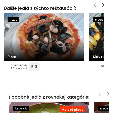
Ďalšie jedlá z týchto reštaurácií:
PIZZE
MORSKÉ PL
Pizza
Slávka
priemerné
nehodno
5.0
2 hodnotení
Podobné jedlá z rovnakej kategórie:
ÁZIJSKÁ
RIZOTÁ
Morské plody