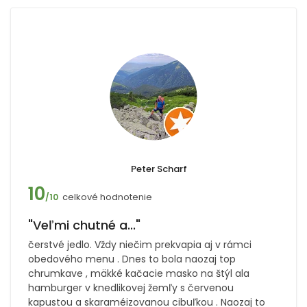
Peter Scharf
10
celkové hodnotenie
/10
"Veľmi chutné a..."
čerstvé jedlo. Vždy niečim prekvapia aj v rámci
obedového menu . Dnes to bola naozaj top
chrumkave , mäkké kačacie masko na štýl ala
hamburger v knedlikovej žemľy s červenou
kapustou a skaraméizovanou cibuľkou . Naozaj to