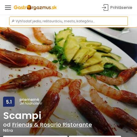
Prihlásenie
priemerné
5.1
34 hodnotení
Scampi
od
Friends & Rosario Ristorante
Nitra