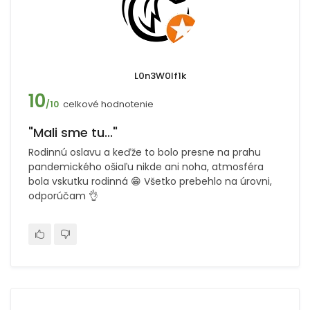
L0n3W0lf1k
10
celkové hodnotenie
/10
"Mali sme tu..."
Rodinnú oslavu a keďže to bolo presne na prahu
pandemického ošiaľu nikde ani noha, atmosféra
bola vskutku rodinná 😁 Všetko prebehlo na úrovni,
odporúčam 👌