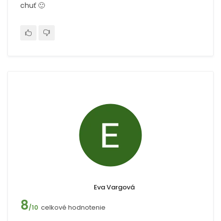
chuť 🙂
Eva Vargová
8
celkové hodnotenie
/10