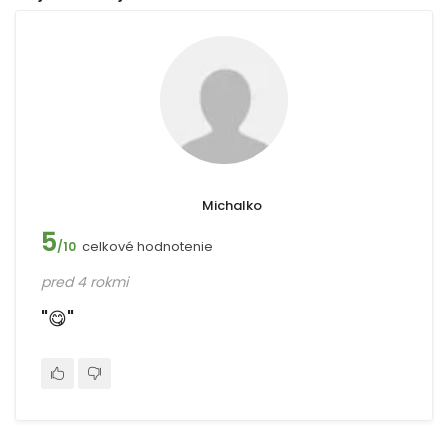
Michalko
5
celkové hodnotenie
/10
pred 4 rokmi
"😋"