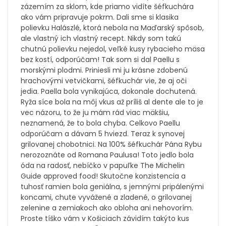
zázemím za sklom, kde priamo vidíte šéfkuchára
ako vám pripravuje pokrm. Dali sme si klasika
polievku Halászlé, ktorá nebola na Maďarský spôsob,
ale vlastný ich vlastný recept. Nikdy som takú
chutnú polievku nejedol, veľké kusy rybacieho mäsa
bez kostí, odporúčam! Tak som si dal Paellu s
morskými plodmi. Priniesli mi ju krásne zdobenú
hrachovými vetvičkami, šéfkuchár vie, že aj oči
jedia. Paella bola vynikajúca, dokonale dochutená.
Ryža síce bola na môj vkus až príliš al dente ale to je
vec názoru, to že ju mám rád viac mäkšiu,
neznamená, že to bola chyba. Celkovo Paellu
odporúčam a dávam 5 hviezd. Teraz k synovej
grilovanej chobotnici. Na 100% šéfkuchár Pána Rybu
nerozoznáte od Romana Paulusa! Toto jedlo bola
óda na radosť, nebíčko v papuľke The Michelin
Guide approved food! Skutočne konzistencia a
tuhosť ramien bola geniálna, s jemnými pripálenými
koncami, chute vyvážené a zladené, o grilovanej
zelenine a zemiakoch ako obloha ani nehovorím.
Proste tíško vám v Košiciach závidím takýto kus