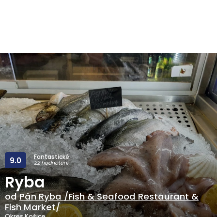
Fantastické
9.0
22 hodnotení
Ryba
od
Pán Ryba /Fish & Seafood Restaurant &
Fish Market/
Okres Košice