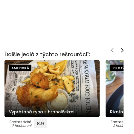
Ďalšie jedlá z týchto reštaurácií:
AMERICKÁ
RIZOTÁ
Vyprážaná ryba s hranolčekmi
Rizoto
Fantastické
Fantastické
8.9
7 hodnotení
2 hodnotení