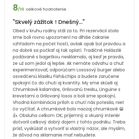
8
celkové hodnotenie
/10
"Skvelý zážitok ! Dnešný..."
Obed v kruhu rodiny stál za to. Pri rezervácii stola
sme boli rovno upozornení na dlhšie čakanie
vzhľadom na počet hostí, avšak opak bol pravdou a
na dobré sa počkať aj tak oplatí. Tradičné Halászlé
podávané s bagetkou nesklamalo, aj keď je pravda,
ze už som jedol aj lepšie. Ak nemáte odvahu a chuť
experimentovať, odporúčam Lososový burger alebo
osvedčenú klasiku Fish&chips a budete zaručene
spokojní čo do chuti aj kvantity. My sme skúsili aj
Chrumkavé kalamáre, Grilovanú tresku, Linguine s
krevetami a Grilovaný losos a boli sme spokojní,
Vhodná kombinácia príloh a chutí nás potesila, niet
čo vyčítať. A chrumkavé bolo naozaj chrumkavé 😀
👍. Obsluha celkom OK, príjemný a vkusný interiér
dotvoril celkový dobrý dojem z tohto podniku. Treba
prísť, vyskúšať a vytvoriť si vlastný názor, ale myslim,
že dôvod na sklamanie mať nebudete.