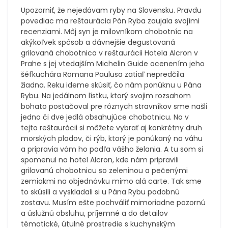
Upozorniť, že nejedávam ryby na Slovensku. Pravdu
povediac ma reštaurácia Pán Ryba zaujala svojími
recenziami. Môj syn je milovníkom chobotníc na
akýkoľvek spôsob a dávnejšie degustovaná
grilovaná chobotnica v reštaurácii Hotela Alcron v
Prahe s jej vtedajším Michelin Guide ocenením jeho
šéfkuchára Romana Paulusa zatiaľ nepredčila
žiadna. Reku ideme skúsiť, čo nám ponúknu u Pána
Rybu. Na jedálnom lístku, ktorý svojim rozsahom
bohato postačoval pre rôznych stravníkov sme našli
jedno či dve jedlá obsahujúce chobotnicu. No v
tejto reštaurácii si môžete vybrať aj konkrétny druh
morských plodov, či rýb, ktorý je ponúkaný na váhu
a pripravia vám ho podľa vášho želania. A tu som si
spomenul na hotel Alcron, kde nám pripravili
grilovanú chobotnicu so zeleninou a pečenými
zemiakmi na objednávku mimo alá carte. Tak sme
to skúsili a vyskladali si u Pána Rybu podobnú
zostavu. Musím ešte pochváliť mimoriadne pozornú
a úslužnú obsluhu, príjemné a do detailov
tématické, útulné prostredie s kuchynským