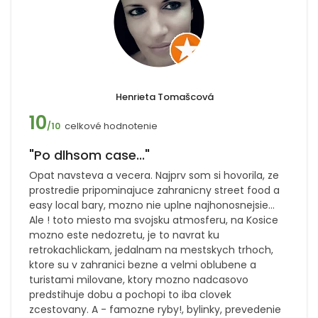
Henrieta Tomašcová
10
celkové hodnotenie
/10
"Po dlhsom case..."
Opat navsteva a vecera. Najprv som si hovorila, ze
prostredie pripominajuce zahranicny street food a
easy local bary, mozno nie uplne najhonosnejsie...
Ale ! toto miesto ma svojsku atmosferu, na Kosice
mozno este nedozretu, je to navrat ku
retrokachlickam, jedalnam na mestskych trhoch,
ktore su v zahranici bezne a velmi oblubene a
turistami milovane, ktory mozno nadcasovo
predstihuje dobu a pochopi to iba clovek
zcestovany. A - famozne ryby!, bylinky, prevedenie