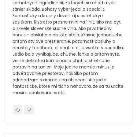
samotnych ingrediencii, z ktorych sa chod a vas
tanier sklada. Bohaty vyber jedal a specialit.
Fantasticky a krasny dezert aj s estetickym
zazitkom. Ristretto presne mini na 1 hlt, ako ma byt
a skvele slovenske suche vina. Ako prvotriedny
bonus - obsluha a cistota stola. Krasne jednoduche
pritom stylove prestieranie, pozornost obsluhy a
neustaly feedback, ci chuti a ci je vsetko v poriadku.
Jedlo bolo vynikajuce, chutne, lahke a pritom syte,
velmi delikatna kombinacia chuti a stretnutie
potravin na tanieri. Moje jedine mensie minus je
odvetravanie priestorov, nakolko potom
odchadzam s aromou na obleceni. Ale jedlo
fantasticke, ktore mi ticho nahovara, ze sa tu urcite
musim opakovane vratit.