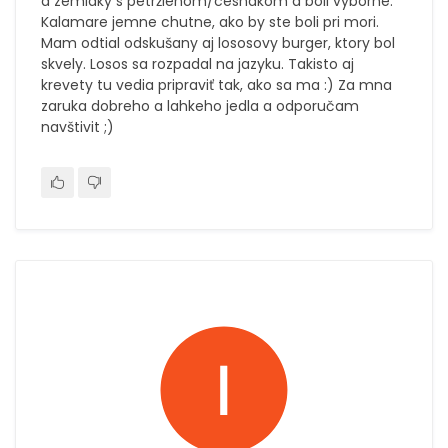
a zemiaky s petržlenom/cesnakom a boli vyborne.
Kalamare jemne chutne, ako by ste boli pri mori.
Mam odtial odskušany aj lososovy burger, ktory bol
skvely. Losos sa rozpadal na jazyku. Takisto aj
krevety tu vedia pripraviť tak, ako sa ma :) Za mna
zaruka dobreho a lahkeho jedla a odporučam
navštivit ;)