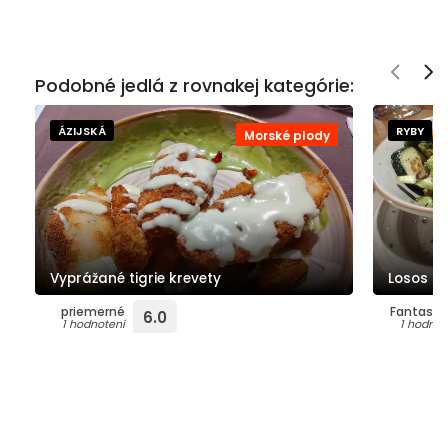
Podobné jedlá z rovnakej kategórie:
ÁZIJSKÁ
RYBY
Morské plody
Vyprážané tigrie krevety
Losos s 
priemerné
Fantasti
6.0
1 hodnotení
1 hodnot