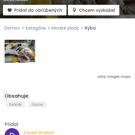
Pridať do obľúbených
Chcem vyskúšať
Domov
Kategórie
Morské plody
Ryba
zdroj: Google maps
Obsahuje:
tuniak
losos
Pridal:
Daniel Wojdylo