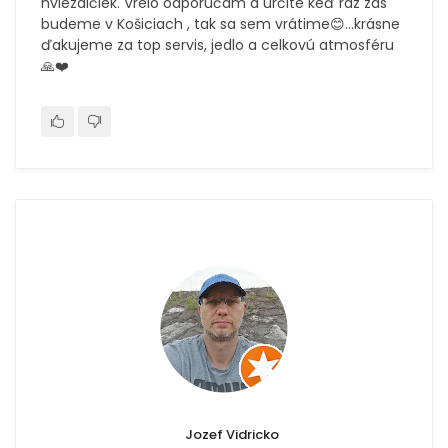
hviezdičiek. Vrelo odporúčam a určite keď raz zas
budeme v Košiciach , tak sa sem vrátime😊…krásne
ďakujeme za top servis, jedlo a celkovú atmosféru
🙏❤️
Jozef Vidricko