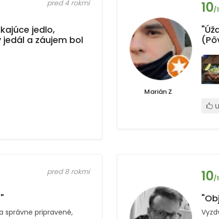
pred 4 rokmi
10
/
kajúce jedlo,
"Úž
 jedál a záujem bol
(Pô
Marián Z
U
pred 8 rokmi
10
/
"
"Obj
 a správne pripravené,
Vyzdv