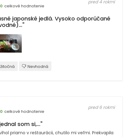
pred 4 rokmi
celkové hodnotenie
10
asné japonské jedlá. Vysoko odporúčané
vodné)…"
žitočná
Nevhodná
pred 6 rokmi
celkové hodnotenie
10
ednal som si,..."
ihol priamo v reštaurácii, chutilo mi veľmi. Prekvapila