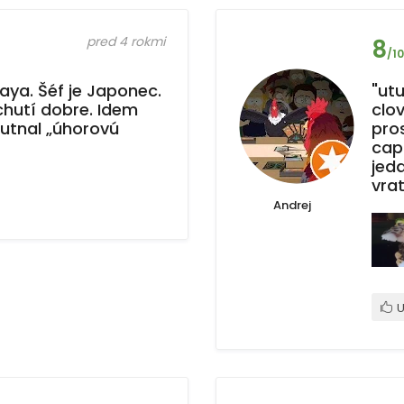
pred 4 rokmi
8
/10
ya. Šéf je Japonec.
"ut
chutí dobre. Idem
clo
utnal „úhorovú
pro
cap
jed
vrat
Andrej
U