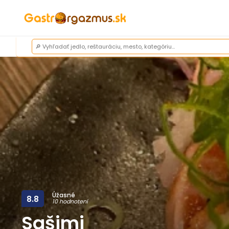
Úžasné
8.8
10 hodnotení
Sašimi