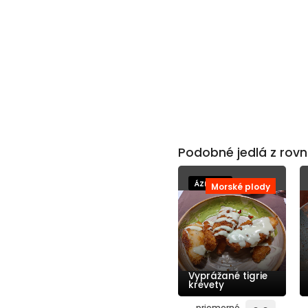
Podobné jedlá z rovn
ÁZIJSKÁ
Morské plody
Vyprážané tigrie
krevety
priemerné