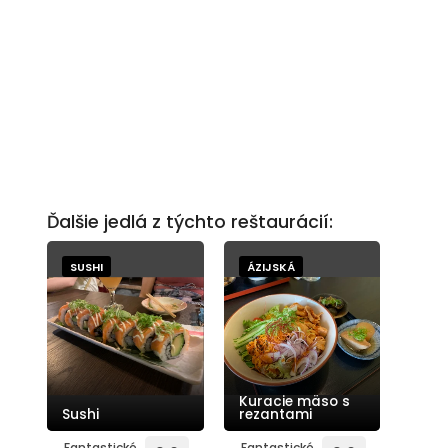
Ďalšie jedlá z týchto reštaurácií:
SUSHI
ÁZIJSKÁ
Kuracie mäso s
Sushi
rezantami
Fantastické
Fantastické