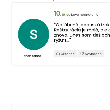
10
celkové hodnotenie
/10
"Obľúbená japonská izaka
Reštaurácia je malá, ale 
znova. Dnes som tiež och
ryžu“!…"
Užitočná
Nevhodná
shen samo