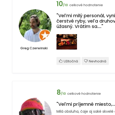
10
celkové hodnotenie
/10
"Veľmi milý personál, vyni
čerstvé ryby, veľa druhov
úžasný. Vrátim sa.…"
Greg Czerwinski
Užitočná
Nevhodná
8
celkové hodnotenie
/10
"Veľmi príjemné miesto,...
Milá obsluha, čaje aj saké skvelé