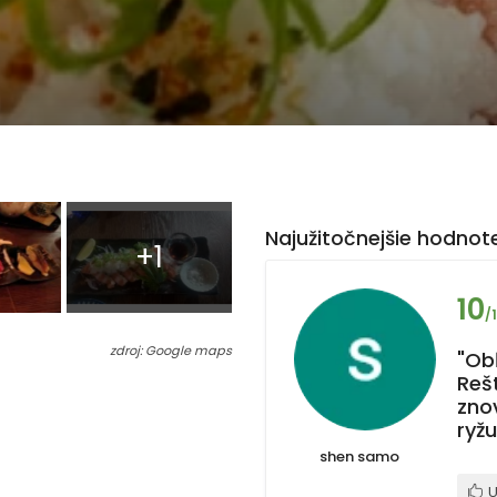
Najužitočnejšie hodnote
+1
10
/
zdroj: Google maps
"Ob
Reš
zno
ryžu
shen samo
U