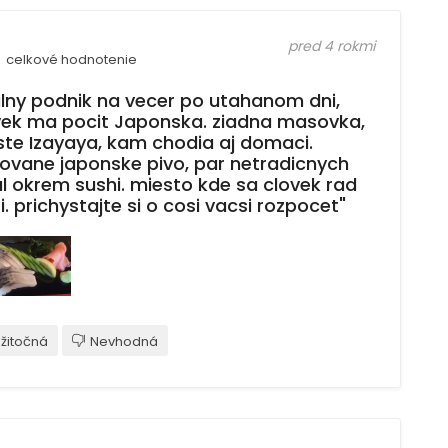
pred 4 rokmi
celkové hodnotenie
ulny podnik na vecer po utahanom dni,
vek ma pocit Japonska. ziadna masovka,
ste Izayaya, kam chodia aj domaci.
ovane japonske pivo, par netradicnych
al okrem sushi. miesto kde sa clovek rad
i. prichystajte si o cosi vacsi rozpocet"
žitočná
Nevhodná