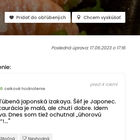
Pridať do obľúbených
Chcem vyskúšať
Posledná úprava: 17.06.2023 o 17:16
nie:
pred 4 rokmi
celkové hodnotenie
10
ľúbená japonská izakaya. Šéf je Japonec.
taurácia je malá, ale chutí dobre. Idem
va. Dnes som tiež ochutnal „úhorovú
“!…"
žitočná
Nevhodná