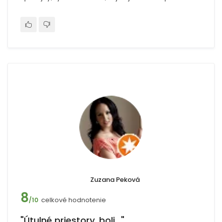
Zuzana Peková
8
celkové hodnotenie
/10
"Útulné priestory, boli..."