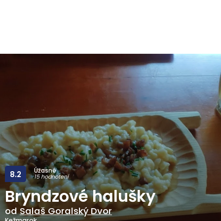
Úžasné
8.2
15 hodnotení
Bryndzové halušky
od
Salaš Goralský Dvor
Kežmarok