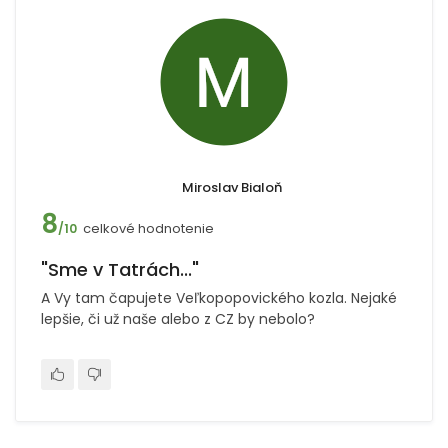
Miroslav Bialoň
8
celkové hodnotenie
/10
"Sme v Tatrách..."
A Vy tam čapujete Veľkopopovického kozla. Nejaké
lepšie, či už naše alebo z CZ by nebolo?