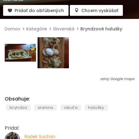
Pridať do obľúbených
Chcem vyskúšať
Domov
Kategórie
Slovenská
Bryndzové halušky
zdroj: Google maps
Obsahuje:
bryndza
slanina
cibuľa
halušky
Pridal:
Radek Suchan