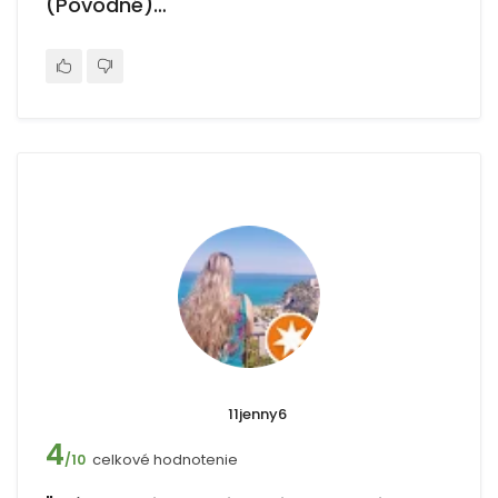
(Pôvodné)…"
11jenny6
4
celkové hodnotenie
/10