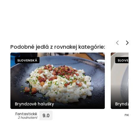
Podobné jedlá z rovnakej kategórie:
SLOVENSKÁ
SLOVEN
Bryndzové halušky
Bryndzo
Fantastické
neho
9.0
2 hodnotení