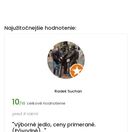
Najužitočnejšie hodnotenie:
Radek Suchan
10
celkové hodnotenie
/10
pred 4 rokmi
"Výborné jedlo, ceny primerané.
(Pôvodné)…"