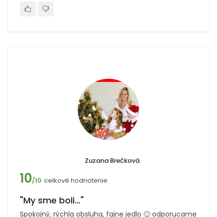
Zuzana Brečková
10
celkové hodnotenie
/10
"My sme boli..."
Spokojný, rýchla obsluha, fajne jedlo 🙂 odporucame