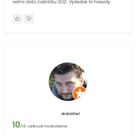
veľmi zlatú čašníčku 😉😉. Výsledok tri hviezdy.
drdolitle1
10
celkové hodnotenie
/10