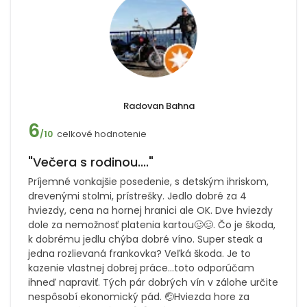
Radovan Bahna
6
celkové hodnotenie
/10
"Večera s rodinou...."
Príjemné vonkajšie posedenie, s detským ihriskom,
drevenými stolmi, prístrešky. Jedlo dobré za 4
hviezdy, cena na hornej hranici ale OK. Dve hviezdy
dole za nemožnosť platenia kartou🥴🥴. Čo je škoda,
k dobrému jedlu chýba dobré víno. Super steak a
jedna rozlievaná frankovka? Veľká škoda. Je to
kazenie vlastnej dobrej práce...toto odporúčam
ihneď napraviť. Tých pár dobrých vín v zálohe určite
nespôsobí ekonomický pád. 🤕Hviezda hore za