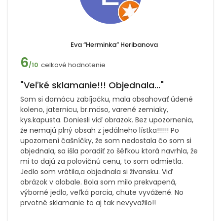
Eva “Herminka” Heribanova
6
celkové hodnotenie
/10
"Veľké sklamanie!!! Objednala..."
Som si domácu zabíjačku, mala obsahovať údené
koleno, jaternicu, br.mäso, varené zemiaky,
kys.kapusta. Doniesli viď obrazok. Bez upozornenia,
že nemajú plný obsah z jedálneho lístka!!!!!! Po
upozornení čašníčky, že som nedostala čo som si
objednala, sa išla poradiť zo šéfkou ktorá navrhla, že
mi to dajú za polovičnú cenu, to som odmietla.
Jedlo som vrátila,a objednala si živansku. Viď
obrázok v alobale. Bola som milo prekvapená,
výborné jedlo, veľká porcia, chute vyvážené. No
prvotné sklamanie to aj tak nevyvažilo!!