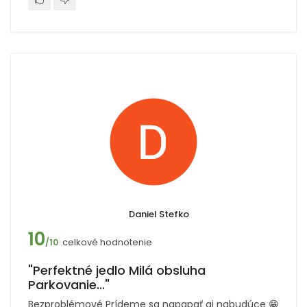
Daniel Stefko
10
celkové hodnotenie
/10
"Perfektné jedlo Milá obsluha
Parkovanie..."
Bezproblémové Prídeme sa napapať aj nabudúce 😁