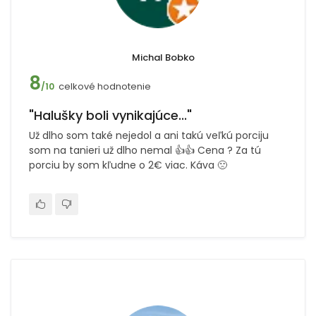
Michal Bobko
8
celkové hodnotenie
/10
"Halušky boli vynikajúce..."
Už dlho som také nejedol a ani takú veľkú porciju
som na tanieri už dlho nemal 👍👍 Cena ? Za tú
porciu by som kľudne o 2€ viac. Káva 🙁