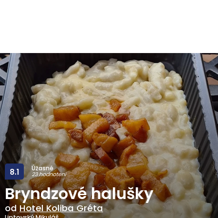
Úžasné
8.1
23 hodnotení
Bryndzové halušky
od
Hotel Koliba Gréta
Liptovský Mikuláš