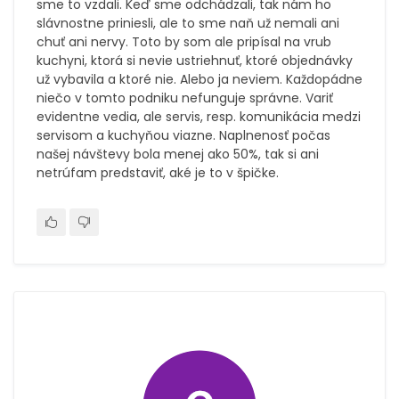
sme to vzdali. Keď sme odchádzali, tak nám ho
slávnostne priniesli, ale to sme naň už nemali ani
chuť ani nervy. Toto by som ale pripísal na vrub
kuchyni, ktorá si nevie ustriehnuť, ktoré objednávky
už vybavila a ktoré nie. Alebo ja neviem. Každopádne
niečo v tomto podniku nefunguje správne. Variť
evidentne vedia, ale servis, resp. komunikácia medzi
servisom a kuchyňou viazne. Naplnenosť počas
našej návštevy bola menej ako 50%, tak si ani
netrúfam predstaviť, aké je to v špičke.