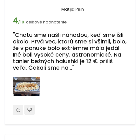
Matija Pirih
4
celkové hodnotenie
/10
"Chatu sme našli náhodou, keď sme išli
okolo. Prvá vec, ktorú sme si všimli, bolo,
že v ponuke bolo extrémne málo jedál.
Iné boli vysoké ceny, astronomické. Na
tanier bežných halushki je 12 € príliš
veľa. Čakali sme na…"