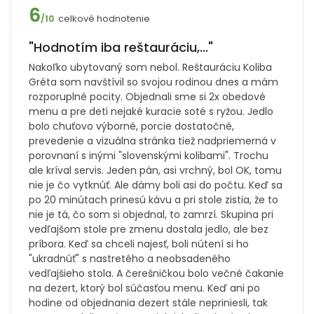
6
celkové hodnotenie
/10
"Hodnotím iba reštauráciu,..."
Nakoľko ubytovaný som nebol. Reštauráciu Koliba
Gréta som navštívil so svojou rodinou dnes a mám
rozporuplné pocity. Objednali sme si 2x obedové
menu a pre deti nejaké kuracie soté s ryžou. Jedlo
bolo chuťovo výborné, porcie dostatočné,
prevedenie a vizuálna stránka tiež nadpriemerná v
porovnaní s inými "slovenskými kolibami". Trochu
ale kríval servis. Jeden pán, asi vrchný, bol OK, tomu
nie je čo vytknúť. Ale dámy boli asi do počtu. Keď sa
po 20 minútach prinesú kávu a pri stole zistia, že to
nie je tá, čo som si objednal, to zamrzí. Skupina pri
vedľajšom stole pre zmenu dostala jedlo, ale bez
príbora. Keď sa chceli najesť, boli nútení si ho
"ukradnúť" s nastretého a neobsadeného
vedľajšieho stola. A čerešničkou bolo večné čakanie
na dezert, ktorý bol súčasťou menu. Keď ani po
hodine od objednania dezert stále nepriniesli, tak