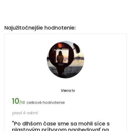
Najužitočnejšie hodnotenie:
Viera Iv
10
celkové hodnotenie
/10
pred 4 rokmi
"Po dlhšom čase sme sa mohli síce s
plastovým príborom naobedovať na