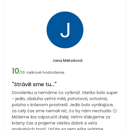
Jana Miklošová
10
celkové hodnotenie
/10
"Strávili sme tu..."
Dovolenku a nemáme čo vytknúť. Všetko bolo super
- jedlo, obsluha veľmi milá, pohotová, ochotná,
poloha v krásnom prostredí. Jedlo bolo vynikajúce,
za celý čas sme nemali nič, čo by nám nechutilo 🙂.
Môžeme iba odporučiť ďalej. Veľmi ďakujeme za
krásny čas a prajeme všetko dobré a veľa
spokojných hostí. Určite sa sem ešte vrátime.