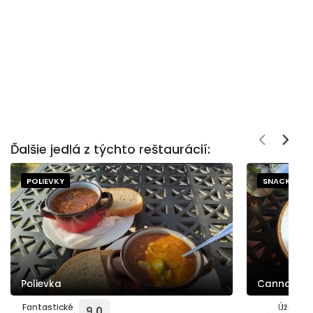
Ďalšie jedlá z týchto reštaurácií:
POLIEVKY
SNACKY A IN
Polievka
Cannoli
Fantastické
Úžasné
9.0