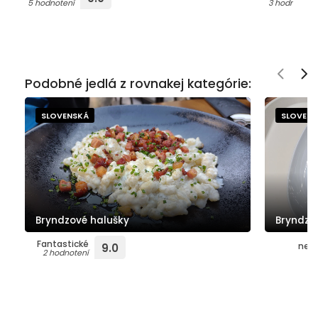
5 hodnotení
3 hodnotení
Podobné jedlá z rovnakej kategórie:
SLOVENSKÁ
SLOVEN
Bryndzové halušky
Bryndzo
Fantastické
neho
9.0
2 hodnotení