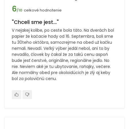
6
celkové hodnotenie
/10
"Chceli sme jest..."
V nejakej kolibe, po ceste bola táto. Na dverách bol
papier že kačacie hody od 16. Septembra, boli sme
tu 30teho októbra, samozrejme na obed už kačku
nemali. Nevadí. Veľký výber jedál nebol, ani to by
nevadilo, človek by čakal že za takú cenu aspoň
bude jesť čerstvé, originálne, regionálne jedlo. No
nie. Neviem aké je tu ubytovanie, raňajky, večere.
Ale normálny obed pre okoloidúcich je zlý aj keby
bol za polovičnú cenu.