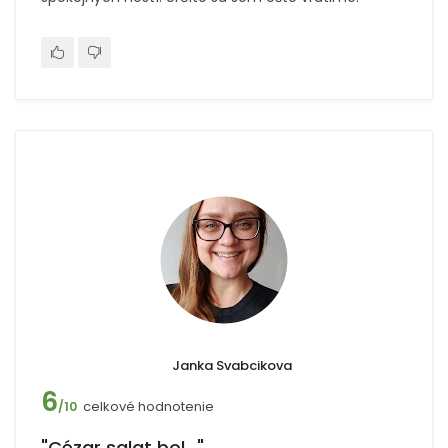
Janka Svabcikova
6
celkové hodnotenie
/10
"Cézar salat bol..."