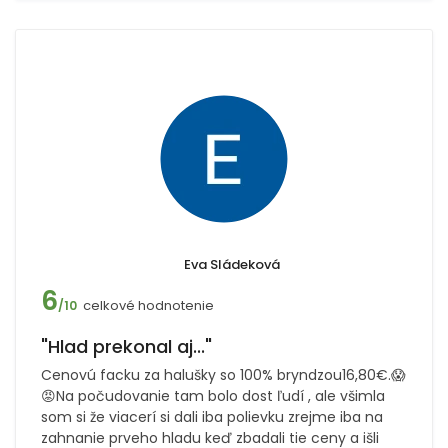
Eva Sládeková
6
celkové hodnotenie
/10
"Hlad prekonal aj..."
Cenovú facku za halušky so 100% bryndzou16,80€.😱
😡Na počudovanie tam bolo dost ľudí , ale všimla
som si že viacerí si dali iba polievku zrejme iba na
zahnanie prveho hladu keď zbadali tie ceny a išli