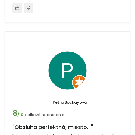
Petra Bočkayová
8
celkové hodnotenie
/10
"Obsluha perfektná, miesto..."