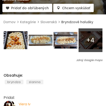
Pridať do obľúbených
Chcem vyskúšať
Domov
Kategórie
Slovenská
Bryndzové halušky
+4
zdroj: Google maps
Obsahuje:
bryndza
slanina
Pridal:
Viera Iv