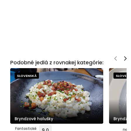
Podobné jedlá z rovnakej kategórie:
SLOVENSKÁ
SLOVEN
Bryndzové halušky
Bryndzo
Fantastické
neho
9.0