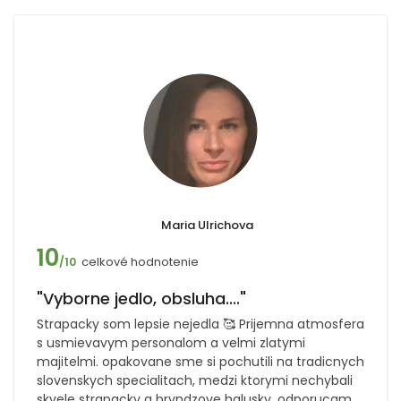
Maria Ulrichova
10
celkové hodnotenie
/10
"Vyborne jedlo, obsluha...."
Strapacky som lepsie nejedla 🥰 Prijemna atmosfera
s usmievavym personalom a velmi zlatymi
majitelmi. opakovane sme si pochutili na tradicnych
slovenskych specialitach, medzi ktorymi nechybali
skvele strapacky a bryndzove halusky. odporucam