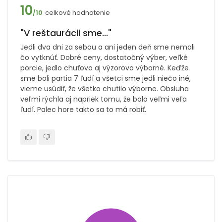
10
celkové hodnotenie
/10
"V reštaurácii sme..."
Jedli dva dni za sebou a ani jeden deň sme nemali
čo vytknúť. Dobré ceny, dostatočný výber, veľké
porcie, jedlo chuťovo aj výzorovo výborné. Keďže
sme boli partia 7 ľudí a všetci sme jedli niečo iné,
vieme usúdiť, že všetko chutilo výborne. Obsluha
veľmi rýchla aj napriek tomu, že bolo veľmi veľa
ľudí. Palec hore takto sa to má robiť.