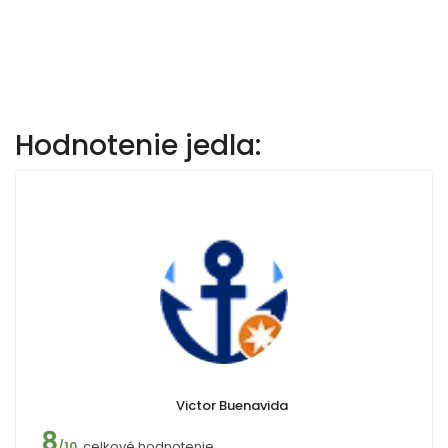
Hodnotenie jedla:
Victor Buenavida
8
celkové hodnotenie
/10