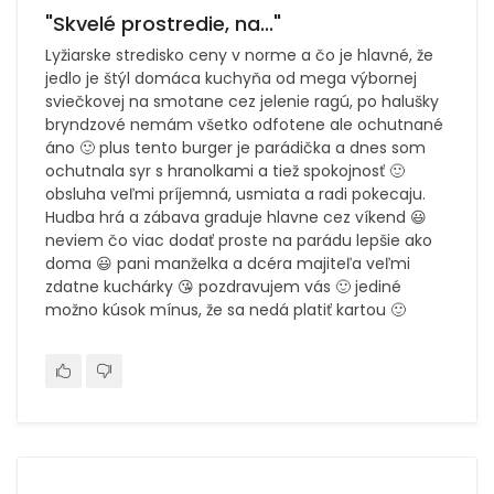
"Skvelé prostredie, na..."
Lyžiarske stredisko ceny v norme a čo je hlavné, že
jedlo je štýl domáca kuchyňa od mega výbornej
sviečkovej na smotane cez jelenie ragú, po halušky
bryndzové nemám všetko odfotene ale ochutnané
áno 🙂 plus tento burger je parádička a dnes som
ochutnala syr s hranolkami a tiež spokojnosť 🙂
obsluha veľmi príjemná, usmiata a radi pokecaju.
Hudba hrá a zábava graduje hlavne cez víkend 😃
neviem čo viac dodať proste na parádu lepšie ako
doma 😃 pani manželka a dcéra majiteľa veľmi
zdatne kuchárky 😘 pozdravujem vás 🙂 jediné
možno kúsok mínus, že sa nedá platiť kartou 🙂