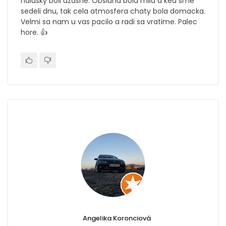
halusky boli uzasne. Obsluha bola mila a ked sme
sedeli dnu, tak cela atmosfera chaty bola domacka.
Velmi sa nam u vas pacilo a radi sa vratime. Palec
hore. 👍
Angelika Koronciová