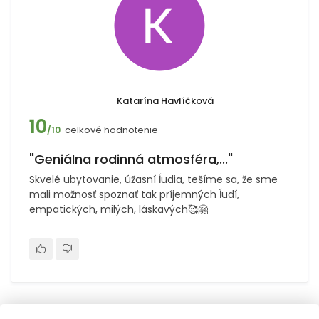
Katarína Havlíčková
10
celkové hodnotenie
/10
"Geniálna rodinná atmosféra,..."
Skvelé ubytovanie, úžasní ĺudia, tešíme sa, že sme
mali možnosť spoznať tak príjemných ĺudí,
empatických, milých, láskavých🥰🤗