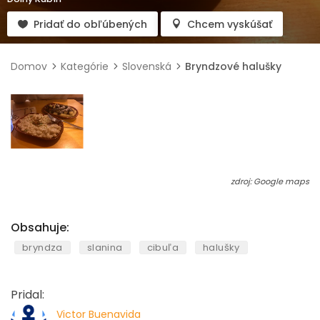
Pridať do obľúbených
Chcem vyskúšať
Domov
Kategórie
Slovenská
Bryndzové halušky
zdroj: Google maps
Obsahuje:
bryndza
slanina
cibuľa
halušky
Pridal:
Victor Buenavida