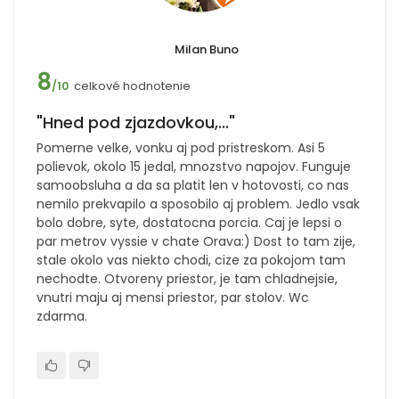
Milan Buno
8
celkové hodnotenie
/10
"Hned pod zjazdovkou,..."
Pomerne velke, vonku aj pod pristreskom. Asi 5
polievok, okolo 15 jedal, mnozstvo napojov. Funguje
samoobsluha a da sa platit len v hotovosti, co nas
nemilo prekvapilo a sposobilo aj problem. Jedlo vsak
bolo dobre, syte, dostatocna porcia. Caj je lepsi o
par metrov vyssie v chate Orava:) Dost to tam zije,
stale okolo vas niekto chodi, cize za pokojom tam
nechodte. Otvoreny priestor, je tam chladnejsie,
vnutri maju aj mensi priestor, par stolov. Wc
zdarma.