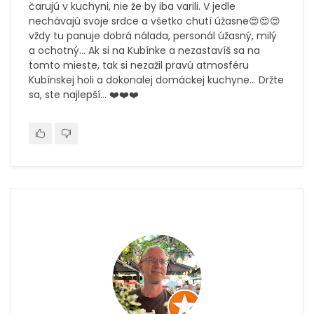
čarujú v kuchyni, nie že by iba varili. V jedle
nechávajú svoje srdce a všetko chutí úžasne😍😍😍
vždy tu panuje dobrá nálada, personál úžasný, milý
a ochotný... Ak si na Kubínke a nezastavíš sa na
tomto mieste, tak si nezažil pravú atmosféru
Kubínskej holi a dokonalej domáckej kuchyne... Držte
sa, ste najlepší... ❤️❤️❤️