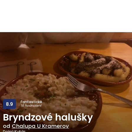
Fantastické
8.9
16 hodnotení
Bryndzové halušky
od
Chalupa U Kramerov
Dolný Kubín