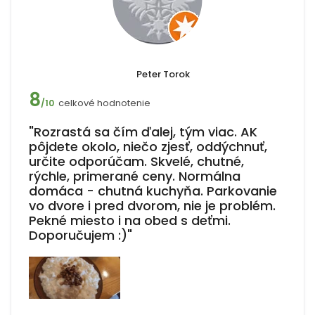
Peter Torok
8
celkové hodnotenie
/10
"Rozrastá sa čím ďalej, tým viac. AK
pôjdete okolo, niečo zjesť, oddýchnuť,
určite odporúčam. Skvelé, chutné,
rýchle, primerané ceny. Normálna
domáca - chutná kuchyňa. Parkovanie
vo dvore i pred dvorom, nie je problém.
Pekné miesto i na obed s deťmi.
Doporučujem :)"