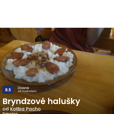
Úžasné
8.5
44 hodnotení
Bryndzové halušky
od
Koliba Pacho
Prievidza