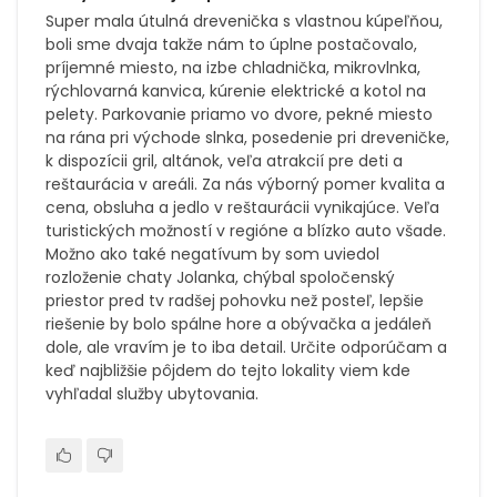
Super mala útulná drevenička s vlastnou kúpeľňou,
boli sme dvaja takže nám to úplne postačovalo,
príjemné miesto, na izbe chladnička, mikrovlnka,
rýchlovarná kanvica, kúrenie elektrické a kotol na
pelety. Parkovanie priamo vo dvore, pekné miesto
na rána pri východe slnka, posedenie pri dreveničke,
k dispozícii gril, altánok, veľa atrakcií pre deti a
reštaurácia v areáli. Za nás výborný pomer kvalita a
cena, obsluha a jedlo v reštaurácii vynikajúce. Veľa
turistických možností v regióne a blízko auto všade.
Možno ako také negatívum by som uviedol
rozloženie chaty Jolanka, chýbal spoločenský
priestor pred tv radšej pohovku než posteľ, lepšie
riešenie by bolo spálne hore a obývačka a jedáleň
dole, ale vravím je to iba detail. Určite odporúčam a
keď najbližšie pôjdem do tejto lokality viem kde
vyhľadal služby ubytovania.