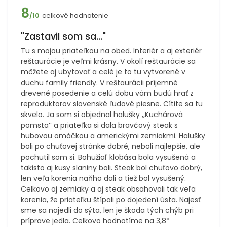
8
celkové hodnotenie
/10
"Zastavil som sa..."
Tu s mojou priateľkou na obed. Interiér a aj exteriér
reštaurácie je veľmi krásny. V okolí reštaurácie sa
môžete aj ubytovať a celé je to tu vytvorené v
duchu family friendly. V reštaurácii príjemné
drevené posedenie a celú dobu vám budú hrať z
reproduktorov slovenské ľudové piesne. Cítite sa tu
skvelo. Ja som si objednal halušky ,,Kuchárová
pomsta’’ a priateľka si dala bravčový steak s
hubovou omáčkou a americkými zemiakmi. Halušky
boli po chuťovej stránke dobré, neboli najlepšie, ale
pochutil som si. Bohužiaľ klobása bola vysušená a
takisto aj kusy slaniny boli. Steak bol chuťovo dobrý,
len veľa korenia naňho dali a tiež bol vysušený.
Celkovo aj zemiaky a aj steak obsahovali tak veľa
korenia, že priateľku štípali po dojedení ústa. Najesť
sme sa najedli do sýta, len je škoda tých chýb pri
príprave jedla. Celkovo hodnotíme na 3,8*