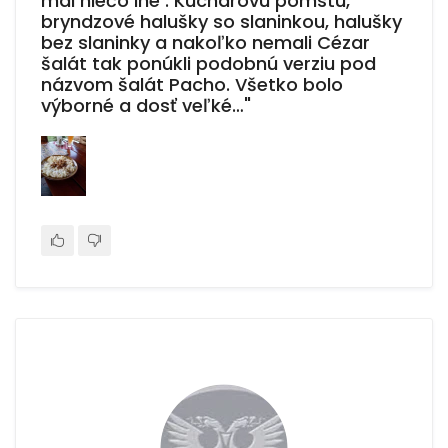
mal niečo iné . Kuchárovu pomstu,
bryndzové halušky so slaninkou, halušky
bez slaninky a nakoľko nemali Cézar
šalát tak ponúkli podobnú verziu pod
názvom šalát Pacho. Všetko bolo
výborné a dosť veľké…"