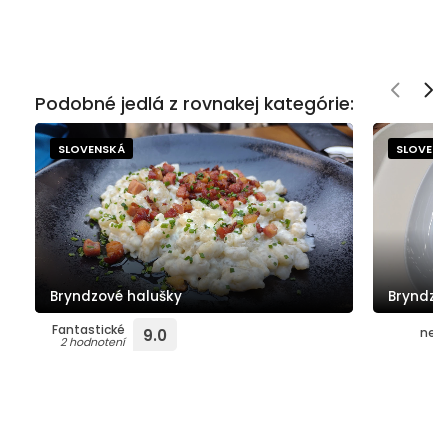
Podobné jedlá z rovnakej kategórie:
SLOVENSKÁ
SLOVEN
Bryndzové halušky
Bryndzo
Fantastické
neho
9.0
2 hodnotení