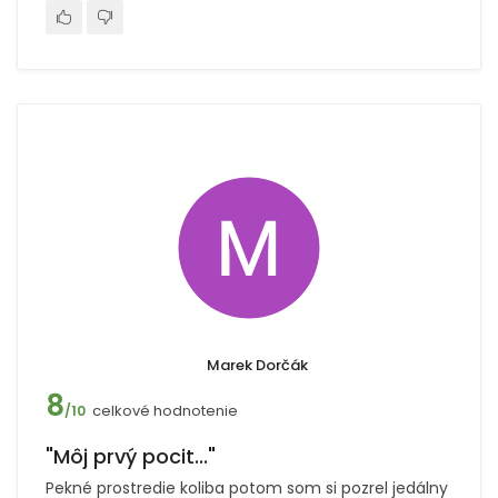
Marek Dorčák
8
celkové hodnotenie
/10
"Môj prvý pocit..."
Pekné prostredie koliba potom som si pozrel jedálny