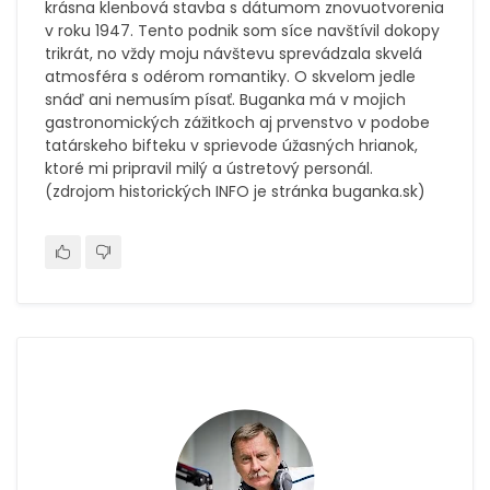
krásna klenbová stavba s dátumom znovuotvorenia
v roku 1947. Tento podnik som síce navštívil dokopy
trikrát, no vždy moju návštevu sprevádzala skvelá
atmosféra s odérom romantiky. O skvelom jedle
snáď ani nemusím písať. Buganka má v mojich
gastronomických zážitkoch aj prvenstvo v podobe
tatárskeho bifteku v sprievode úžasných hrianok,
ktoré mi pripravil milý a ústretový personál.
(zdrojom historických INFO je stránka buganka.sk)