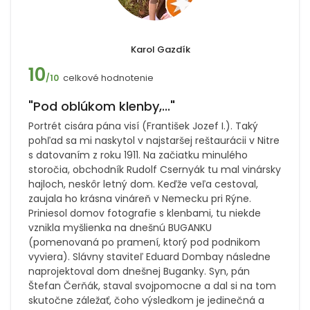
Karol Gazdík
10
celkové hodnotenie
/10
"Pod oblúkom klenby,..."
Portrét cisára pána visí (František Jozef I.). Taký
pohľad sa mi naskytol v najstaršej reštaurácii v Nitre
s datovaním z roku 1911. Na začiatku minulého
storočia, obchodník Rudolf Csernyák tu mal vinársky
hajloch, neskôr letný dom. Keďže veľa cestoval,
zaujala ho krásna vináreň v Nemecku pri Rýne.
Priniesol domov fotografie s klenbami, tu niekde
vznikla myšlienka na dnešnú BUGANKU
(pomenovaná po pramení, ktorý pod podnikom
vyviera). Slávny staviteľ Eduard Dombay následne
naprojektoval dom dnešnej Buganky. Syn, pán
Štefan Čerňák, staval svojpomocne a dal si na tom
skutočne záležať, čoho výsledkom je jedinečná a