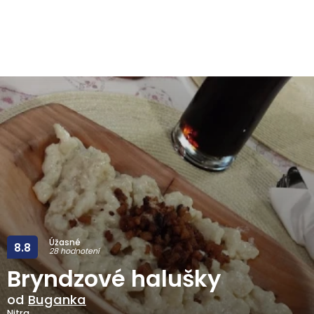
Úžasné
8.8
28 hodnotení
Bryndzové halušky
od
Buganka
Nitra