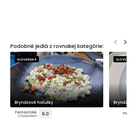
Podobné jedlá z rovnakej kategórie:
SLOVENSKÁ
SLOVEN
Bryndzové halušky
Bryndzo
Fantastické
neho
9.0
2 hodnotení