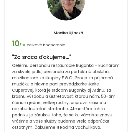
Monika Ujlacká
10
celkové hodnotenie
/10
"Zo srdca ďakujeme..."
Celému personálu reštaurácie Buganka - kuchárom
za skvelé jedlo, personálu za perfektnú obsluhu,
muzikantom zo skupiny E.G.O. Group za príjemnú
muzičku a hlavne pani prevádzkarke Jarke
Cuperovej, ktorá je srdcom Buganky aj Artinu, za
krásnu výzdobu a ústretovosť, ktorou nám, 50-tim
členom jednej veľkej rodiny, pripravili krásne a
nezabudnuteľné stretnutie. Atmosféra tohto
podniku je zárukou toho, že sa ku vám iste znovu
vrátime a vaše služby budeme vrelo odporúčať
ostatným. Ďakujeme!!! Rodina Vachulíková.