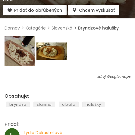
Pridať do obľúbených
Chcem vyskúšať
Domov
Kategórie
Slovenská
Bryndzové halušky
zdroj: Google maps
Obsahuje:
bryndza
slanina
cibuľa
halušky
Pridal:
Lydia Dekastellová