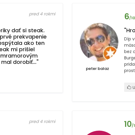
pred 4 rokmi
6
/10
riky dať si steak.
"Hra
 prvé prekvapenie
Díp 
espýtala ako ten
mäso
eak mi prišiel
bez c
im mramorovým
Burg
mal dorobiť…"
prida
peter balaz
prost
U
pred 4 rokmi
10
/