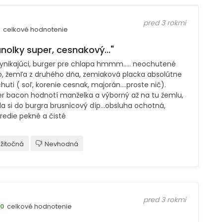
pred 3 rokmi
celkové hodnotenie
nolky super, cesnakový..."
vynikajúci, burger pre chlapa hmmm..... neochutené
, žemľa z druhého dňa, zemiaková placka absolútne
huti ( soľ, korenie cesnak, majorán....proste nič).
er bacon hodnotí manželka a výborný až na tu žemlu,
la si do burgra brusnicový díp...obsluha ochotná,
redie pekné a čisté
žitočná
Nevhodná
pred 3 rokmi
celkové hodnotenie
10