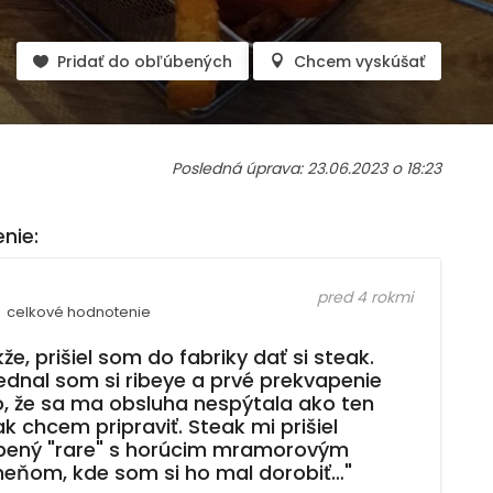
Pridať do obľúbených
Chcem vyskúšať
Posledná úprava: 23.06.2023 o 18:23
nie:
pred 4 rokmi
celkové hodnotenie
že, prišiel som do fabriky dať si steak.
ednal som si ribeye a prvé prekvapenie
o, že sa ma obsluha nespýtala ako ten
k chcem pripraviť. Steak mi prišiel
bený "rare" s horúcim mramorovým
eňom, kde som si ho mal dorobiť…"