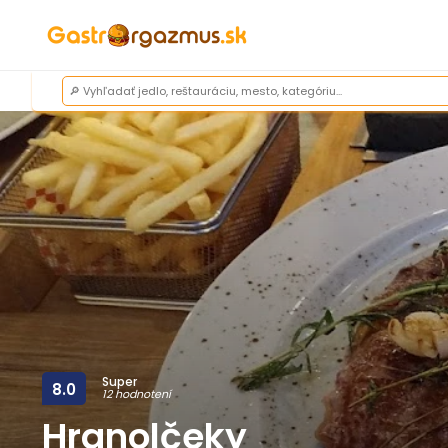
Super
8.0
12 hodnotení
Hranolčeky