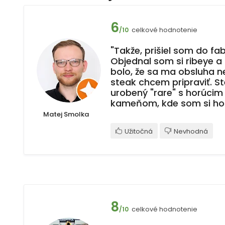
6
celkové hodnotenie
/10
"Takže, prišiel som do fab
Objednal som si ribeye a
bolo, že sa ma obsluha n
steak chcem pripraviť. St
urobený "rare" s horúc
kameňom, kde som si ho 
Matej Smolka
Užitočná
Nevhodná
8
celkové hodnotenie
/10