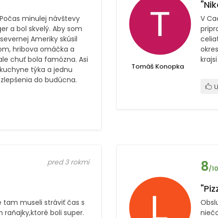
"Nik
 Počas minulej návštevy
V Ca
r a bol skvelý. Aby som
prip
 severnej Ameriky skúsil
celia
kom, hribova omáčka a
okre
le chuť bola famózna. Asi
krajsi 
Tomáš Konopka
 kuchyne týka a jednu
 zlepšenia do budúcna.
U
pred 3 rokmi
8
/10
"Piz
tam museli stráviť čas s
Obslu
 raňajky,ktoré boli super.
niečo