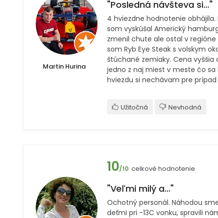
"Posledná návšteva si..."
4 hviezdne hodnotenie obhájila.
som vyskúšal Americký hamburge
zmenil chute ale ostal v regióne
som Ryb Eye Steak s volskym o
štúchané zemiaky. Cena vyššia a
Martin Hurina
jedno z naj miest v meste čo sa
hviezdu si nechávam pre prípad
Užitočná
Nevhodná
10
celkové hodnotenie
/10
"Veľmi milý a..."
Ochotný personál. Náhodou sme 
deťmi pri -13C vonku, spravili nám