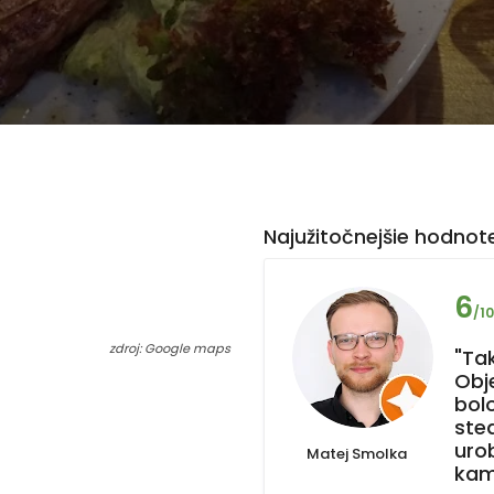
Najužitočnejšie hodnote
6
/10
zdroj: Google maps
"Tak
Obj
bol
stea
uro
Matej Smolka
kam