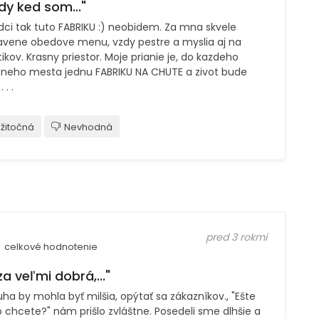
dy ked som..."
dci tak tuto FABRIKU :) neobidem. Za mna skvele
ravene obedove menu, vzdy pestre a myslia aj na
tikov. Krasny priestor. Moje prianie je, do kazdeho
sneho mesta jednu FABRIKU NA CHUTE a zivot bude
. . .
žitočná
Nevhodná
pred 3 rokmi
celkové hodnotenie
za veľmi dobrá,..."
ha by mohla byť milšia, opýtať sa zákazníkov., "Ešte
 chcete?" nám prišlo zvláštne. Posedeli sme dlhšie a