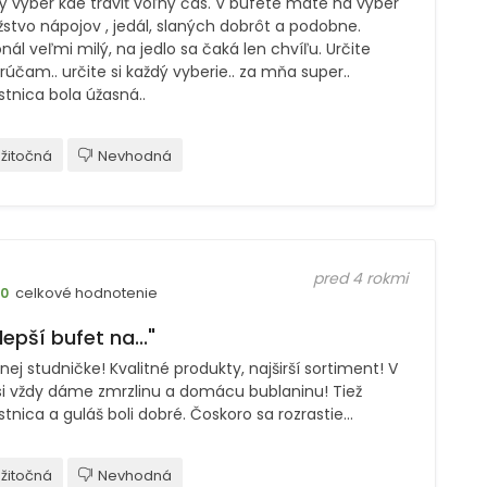
ý výber kde tráviť voľný čas. V bufete máte na výber
stvo nápojov , jedál, slaných dobrôt a podobne.
nál veľmi milý, na jedlo sa čaká len chvíľu. Určite
účam.. určite si každý vyberie.. za mňa super..
tnica bola úžasná..
žitočná
Nevhodná
pred 4 rokmi
celkové hodnotenie
10
lepší bufet na..."
nej studničke! Kvalitné produkty, najširší sortiment! V
 si vždy dáme zmrzlinu a domácu bublaninu! Tiež
tnica a guláš boli dobré. Čoskoro sa rozrastie...
žitočná
Nevhodná