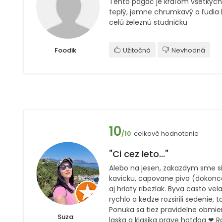
Tento pagáč je kráľom všetkých
teplý, jemne chrumkavý a ľudia
celú železnú studničku
Foodik
Užitočná
Nevhodná
10
celkové hodnotenie
/10
"Ci cez leto..."
Alebo na jesen, zakazdym sme si 
kavicku, capovane pivo (dokonca
aj hriaty ribezlak. Byva casto vel
rychlo a kedze rozsirili sedenie, t
Ponuka sa tiez pravidelne obmien
Suza
laska a klasika prave hotdog ❤ R