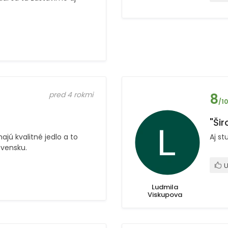
pred 4 rokmi
8
/10
"Šir
jú kvalitné jedlo a to
Aj st
ovensku.
U
Ludmila
Viskupova