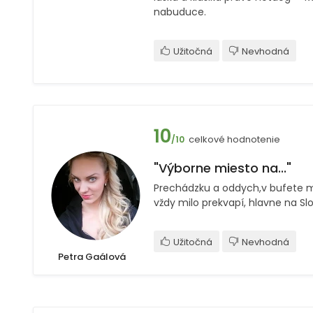
nabuduce.
Užitočná
Nevhodná
10
celkové hodnotenie
/10
"Výborne miesto na..."
Prechádzku a oddych,v bufete ma
vždy milo prekvapí, hlavne na Sl
Užitočná
Nevhodná
Petra Gaálová