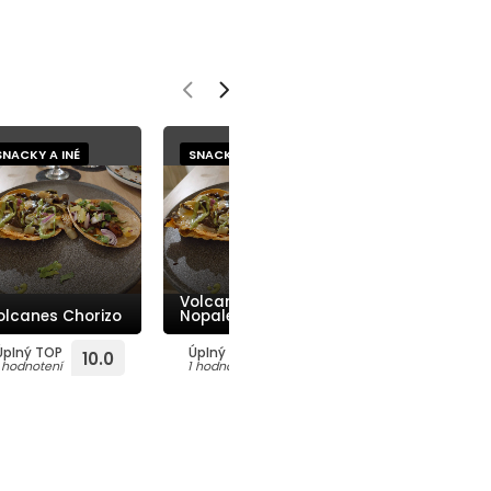
SNACKY A INÉ
SNACKY A INÉ
SNACKY A INÉ
Volcanes
olcanes Chorizo
Nopales
Hranolčeky
Úplný TOP
Úplný TOP
priemerné
10.0
10.0
2
1 hodnotení
1 hodnotení
10 hodnotení