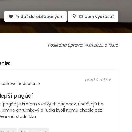
Pridať do obľúbených
Chcem vyskúšať
Posledná úprava: 14.01.2023 o 15:05
nie:
pred 4 rokmi
celkové hodnotenie
jlepší pagáč"
o pagáč je kráľom všetkých pagacov. Podávajú ho
ý, jemne chrumkavý a ľudia kvôli nemu chodia cez
železnú studničku