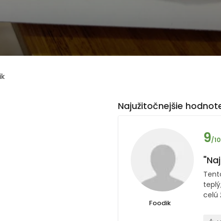
ik
Najužitočnejšie hodnote
9
/10
"Na
Tent
tepl
celú 
Foodik