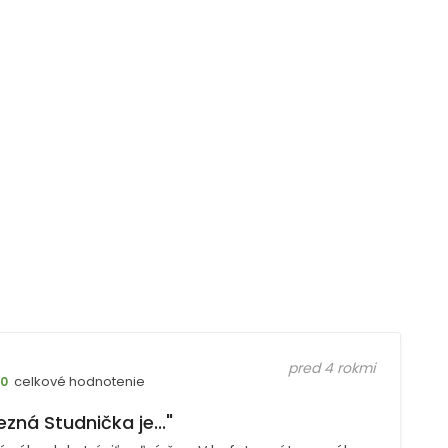
pred 4 rokmi
celkové hodnotenie
10
ezná Studnička je..."