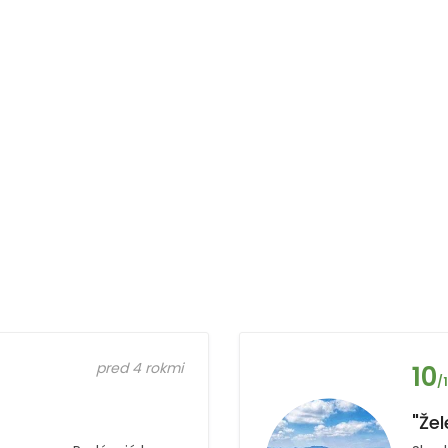
pred 4 rokmi
10
/
"Žel