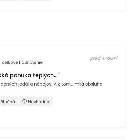
pred 4 rokmi
celkové hodnotenie
oká ponuka teplých..."
udených jedál a nápojov. A k tomu milá obsluha
žitočná
Nevhodná