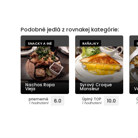
Podobné jedlá z rovnakej kategórie:
SNACKY A INÉ
RAŇAJKY
Nachos Ropa
Syrový Croque
Vieja
Monsieur
V
priemerné
Úplný TOP
6.0
10.0
1 hodnotení
1 hodnotení