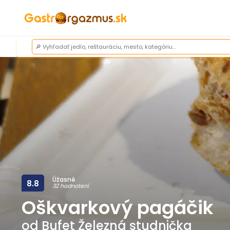
Úžasné
8.8
32 hodnotení
Oškvarkový pagáčik
od
Bufet Železná studnička