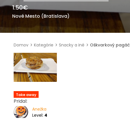
1.50
€
Nové Mesto (Bratislava)
Domov
Kategórie
Snacky a iné
Oškvarkový pagáč
Take away
Pridal:
Anežka
Level:
4