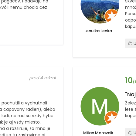
 pagacov. Podávajú ho
Skvel
 kvôli nemu chodia cez
množ
Perso
odpor
kapus
Lenulka Lenka
U
pred 4 rokmi
10
/
"Naj
pochutili a vychutnali
Želez
 capovany radler!), alebo
lete
a ludi, no rad sa vzdy hybe
kapus
ak je aj vzdy miesto.
a a rozsiruje, za mna je
Milan Moravcik
U
adi sa tu zastavime aj