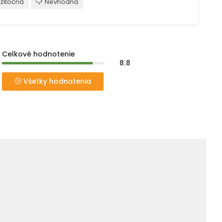
žitočná
Nevhodná
Celkové hodnotenie
8.8
Všetky hodnotenia