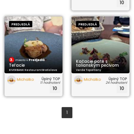
10
PREDJEDLÁ
PREDJEDLÁ
3.
miesto v
Predjedlá
Kačacie paté s
Teľacie
talianskym pečivom
RIVERBANK Restaurant Bratislava
Verde Topoľčany
Úplný TOP
Úplný TOP
Michalko
Michalko
11 hodnotení
24 hodnotení
10
10
1