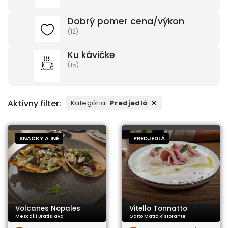
Dobrý pomer cena/výkon
(12)
Ku kávičke
(15)
Aktívny filter:
Kategória
:
Predjedlá
✕
SNACKY A INÉ
PREDJEDLÁ
Volcanes Nopales
Vitello Tonnatto
Mezcalli Bratislava
Gatto Matto Ristorante