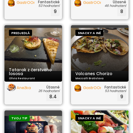
Fantastické
Úžasné
GastrOOrgazmus
GastrOOrgazmus
53 hodnotení
46 hodnotení
9
8
PREDJEDLÁ
SNACKY A INÉ
Tatarak z čerstvého
lososa
Volcanes Chorizo
Olívia Restaurant
Mezcalli Bratislava
Úžasné
Fantastické
Anežka
GastrOOrgazmus
26 hodnotení
53 hodnotení
8.4
9
TVOJ TIP
SNACKY A INÉ