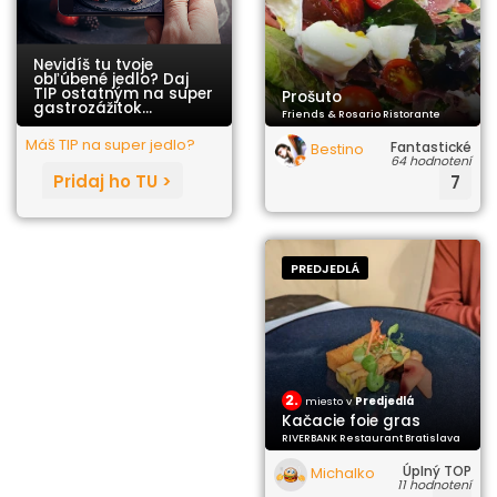
Nevidíš tu tvoje
obľúbené jedlo? Daj
TIP ostatným na super
Prošuto
gastrozážitok...
Friends & Rosario Ristorante
Máš TIP na super jedlo?
Fantastické
Bestino
64 hodnotení
Pridaj ho TU >
7
PREDJEDLÁ
2.
miesto v
Predjedlá
Kačacie foie gras
RIVERBANK Restaurant Bratislava
Úplný TOP
Michalko
11 hodnotení