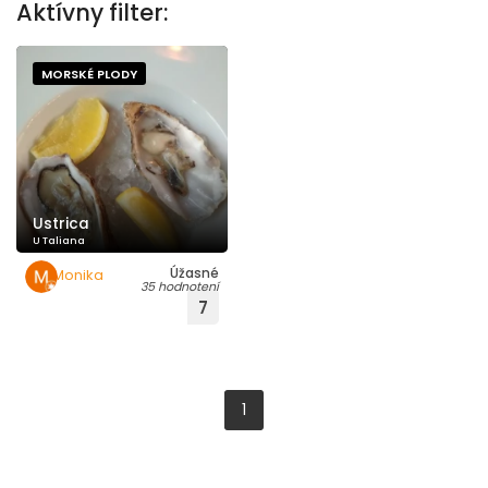
Aktívny filter:
MORSKÉ PLODY
Ustrica
U Taliana
Úžasné
Monika
35 hodnotení
Kollárová
7
1