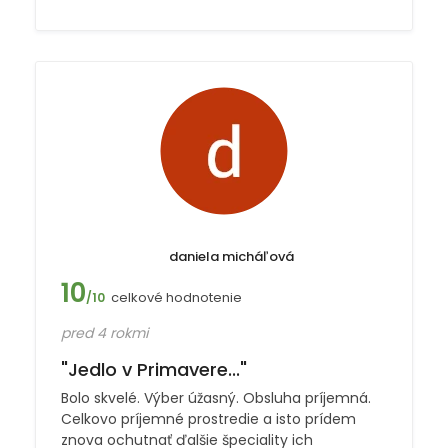
daniela micháľová
10
celkové hodnotenie
/10
pred 4 rokmi
"Jedlo v Primavere..."
Bolo skvelé. Výber úžasný. Obsluha príjemná.
Celkovo príjemné prostredie a isto prídem
znova ochutnať ďalšie špeciality ich