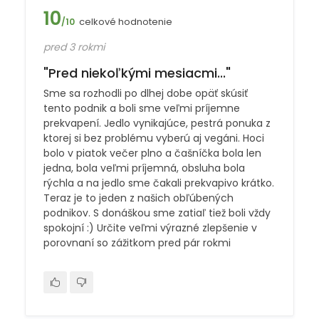
10
celkové hodnotenie
/10
pred 3 rokmi
"Pred niekoľkými mesiacmi..."
Sme sa rozhodli po dlhej dobe opäť skúsiť
tento podnik a boli sme veľmi príjemne
prekvapení. Jedlo vynikajúce, pestrá ponuka z
ktorej si bez problému vyberú aj vegáni. Hoci
bolo v piatok večer plno a čašníčka bola len
jedna, bola veľmi príjemná, obsluha bola
rýchla a na jedlo sme čakali prekvapivo krátko.
Teraz je to jeden z našich obľúbených
podnikov. S donáškou sme zatiaľ tiež boli vždy
spokojní :) Určite veľmi výrazné zlepšenie v
porovnaní so zážitkom pred pár rokmi