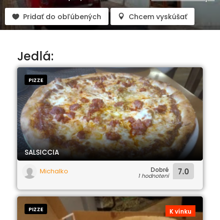
Pridať do obľúbených
Chcem vyskúšať
Jedlá:
PIZZE
SALSICCIA
Dobré
Michalko
7.0
1 hodnotení
PIZZE
K vínku