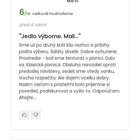
Ma Vi
6
celkové hodnotenie
/10
pred 4 rokmi
"Jedlo výborne. Mali..."
Sme už po druhý krát kilo rezňov a prílohy
podľa výberu. Šaláty skvelé. Dobre ochutené.
Prostredie - boli sme tentoraz v pivnici. Dalo
sa. Klasická pivnica. Obsluha narozdiel oproti
predošlej návštevy, sedeli sme vtedy vonku,
trocha rozpačita. Ale dojem vcelku dobry.
Našim cieľom s priateľmi bolo prijemne si
posedieť, podiskurovat a vyšlo to. Odporúčam.
Ahojte. .