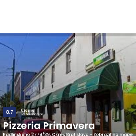
Úžasné
8.7
32 hodnotení
Pizzeria Primavera
Radlinského 2779/39
,
Okres Bratislava
-
Zobraziť na mape