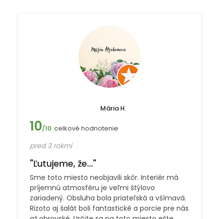
Mária H.
10
celkové hodnotenie
/10
pred 3 rokmi
"Ľutujeme, že..."
Sme toto miesto neobjavili skôr. Interiér má
príjemnú atmosféru je veľmi štýlovo
zariadený. Obsluha bola priateľská a všímavá.
Rizoto aj šalát boli fantastické a porcie pre nás
až obrovské. Určite sa na toto miesto ešte