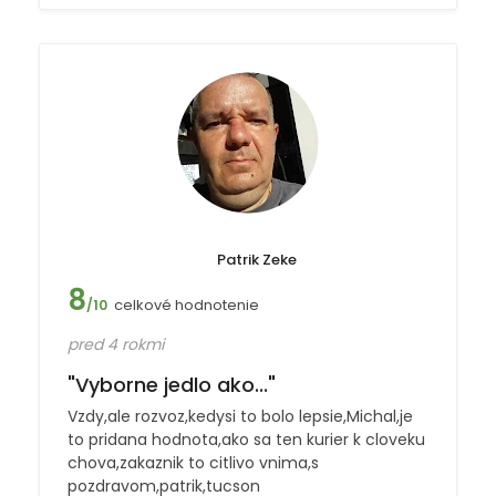
Patrik Zeke
8
celkové hodnotenie
/10
pred 4 rokmi
"Vyborne jedlo ako..."
Vzdy,ale rozvoz,kedysi to bolo lepsie,Michal,je
to pridana hodnota,ako sa ten kurier k cloveku
chova,zakaznik to citlivo vnima,s
pozdravom,patrik,tucson