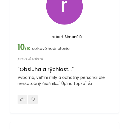
robert Šimončič
10
celkové hodnotenie
/10
pred 4 rokmi
"Obsluha a rýchlosť..."
Výborná, veľmi milý a ochotný personál ale
neskutočný čiašník..." Úplná topka" 👍