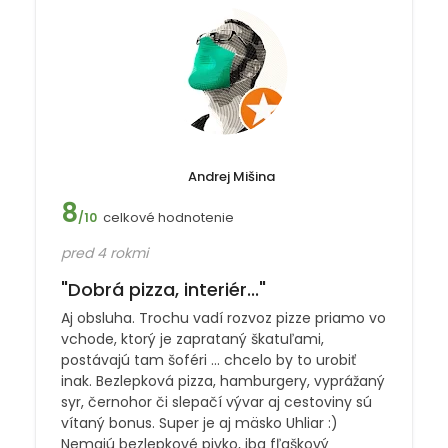
Andrej Mišina
8
celkové hodnotenie
/10
pred 4 rokmi
"Dobrá pizza, interiér..."
Aj obsluha. Trochu vadí rozvoz pizze priamo vo
vchode, ktorý je zaprataný škatuľami,
postávajú tam šoféri ... chcelo by to urobiť
inak. Bezlepková pizza, hamburgery, vyprážaný
syr, černohor či slepačí vývar aj cestoviny sú
vítaný bonus. Super je aj mäsko Uhliar :)
Nemajú bezlepkové pivko, iba fľaškový