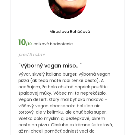
Miroslava Roháčová
10
celkové hodnotenie
/10
pred 3 rokmi
"Výborný vegan miso..."
Vývar, skvelý italiano burger, výborná vegan
pizza (ak teda máte radi tenké cesto). A
oceňujem, že bolo chutné napriek použitiu
špaldovej múky. Vôbec mi to neprekážalo.
Vegan dezert, ktorý mal byť ako makovo -
višňový vegan cheesecake bol síce nie
tortový, ale v kelímku, ale chuť bola super.
Všetko bolo myslím aj bezlepkové, okrem
cesta na pizzu. Obsluha extrémne ústretová,
až mi chceli pomôcť odniesť veci do