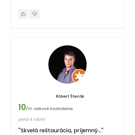
Róbert Štecák
10
celkové hodnotenie
/10
pred 4 rokmi
"Skvelá reštaurácia, príjemný..."