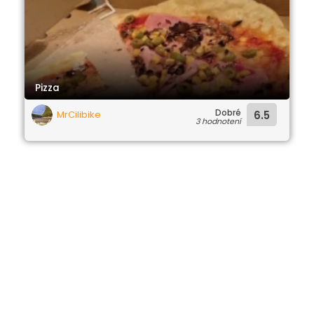
Pizza
Dobré
MrCilibike
6.5
3 hodnotení