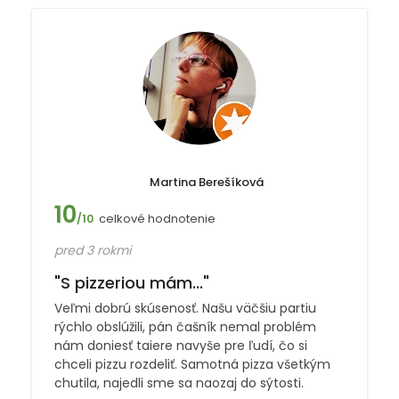
Martina Berešíková
10
celkové hodnotenie
/10
pred 3 rokmi
"S pizzeriou mám..."
Veľmi dobrú skúsenosť. Našu väčšiu partiu
rýchlo obslúžili, pán čašník nemal problém
nám doniesť taiere navyše pre ľudí, čo si
chceli pizzu rozdeliť. Samotná pizza všetkým
chutila, najedli sme sa naozaj do sýtosti.