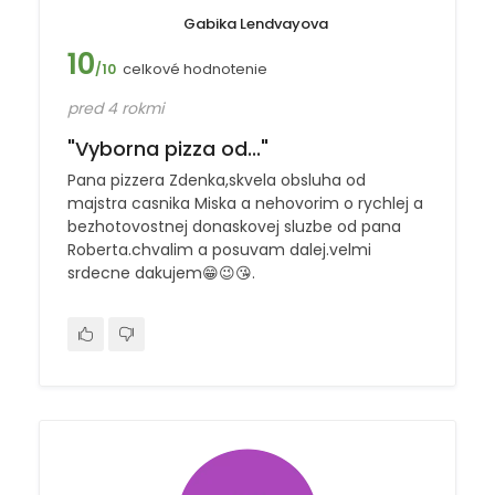
Gabika Lendvayova
10
celkové hodnotenie
/10
pred 4 rokmi
"Vyborna pizza od..."
Pana pizzera Zdenka,skvela obsluha od
majstra casnika Miska a nehovorim o rychlej a
bezhotovostnej donaskovej sluzbe od pana
Roberta.chvalim a posuvam dalej.velmi
srdecne dakujem😁😉😘.