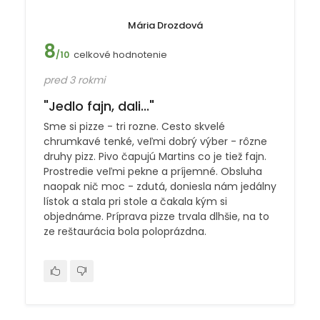
Mária Drozdová
8
celkové hodnotenie
/10
pred 3 rokmi
"Jedlo fajn, dali..."
Sme si pizze - tri rozne. Cesto skvelé
chrumkavé tenké, veľmi dobrý výber - rôzne
druhy pizz. Pivo čapujú Martins co je tiež fajn.
Prostredie veľmi pekne a príjemné. Obsluha
naopak nič moc - zdutá, doniesla nám jedálny
lístok a stala pri stole a čakala kým si
objednáme. Príprava pizze trvala dlhšie, na to
ze reštaurácia bola poloprázdna.